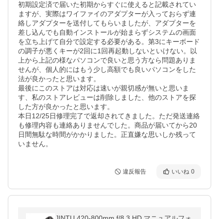
初期設定済で届いた初期からすぐに使えると記載されてい
ますが、実際はワイファイのアダプターが入っておらず連
絡しアダプターを送付してもらいましたが、アダプターを
差し込んでも自動インストールが始まらずシステムの画面
を立ち上げて自分で設定する必要がある。第3にキーボード
の調子が悪くキーが2回に1回再起動しないといけない。以
上から上記の様なパソコンで良いと思う方なら問題ありま
せんが、個人的にはもう少し高額でも良いパソコンをした
法が良かったと思います。

最後にこのストアは対応は速いが親切感が無いと思いま
す、私のストアレビューは削除しました、他のストアを探
した方が良かったと思います。

本日12/25日修理完了で返却されてきました。ただ発送連絡
も修理内容も連絡ありませんでした。商品が届いてから20
日間無駄な時間がかかりました。正直嫌な思いしか残って
いません。
違反報告
いいね
0
JINTU 420-800mm f/8.3 HD マニュアルフォ