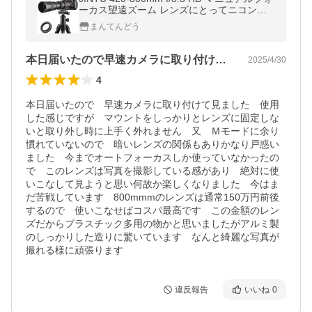
ーカス望遠ズーム レンズにとってニコン一
眼レフデジタルカメラレンズD5600
まんてんどう
本日届いたので早速カメラに取り付けて見…
2025/4/30
4
本日届いたので　早速カメラに取り付けて見ました　使用
した感じですが　マウントをしっかりとレンズに固定しな
いと取り外し時に上手く外れません　又　Ｍモードに余り
慣れていないので　暗いレンズの関係もありかなり戸惑い
ました　今までオートフォーカスしか使っていなかったの
で　このレンズは写真を撮影している感があり　絶対に使
いこなして見ようと思い何故か楽しくなりました　今はま
だ苦戦しています　800mmmのレンズは通常150万円前後
するので　使いこなせばコスパ最高です　この金額のレン
ズだからプラスチック多用の物かと思いましたがアルミ製
のしっかりした造りに驚いています　なんと綺麗な写真が
撮れる様に頑張ります
違反報告
いいね
0