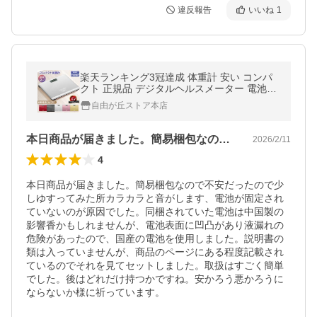
違反報告
いいね
1
楽天ランキング3冠達成 体重計 安い コンパ
クト 正規品 デジタルヘルスメーター 電池式
妊婦 乗るだけ 小さい 電池式
自由が丘ストア本店
本日商品が届きました。簡易梱包なので不…
2026/2/11
4
本日商品が届きました。簡易梱包なので不安だったので少
しゆすってみた所カラカラと音がします、電池が固定され
ていないのが原因でした。同梱されていた電池は中国製の
影響香かもしれませんが、電池表面に凹凸があり液漏れの
危険があったので、国産の電池を使用しました。説明書の
類は入っていませんが、商品のページにある程度記載され
ているのでそれを見てセットしました。取扱はすごく簡単
でした。後はどれだけ持つかですね。安かろう悪かろうに
ならないか様に祈っています。