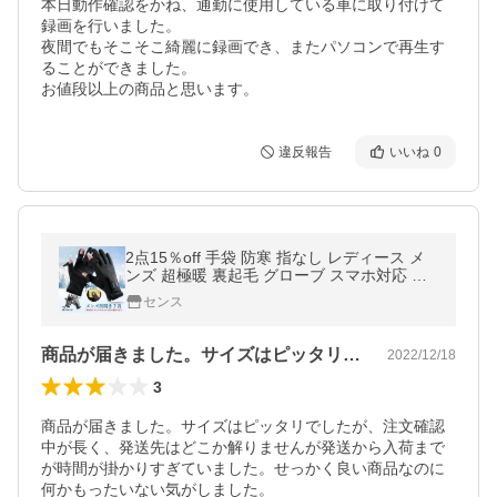
本日動作確認をかね、通勤に使用している車に取り付けて
録画を行いました。

夜間でもそこそこ綺麗に録画でき、またパソコンで再生す
ることができました。

お値段以上の商品と思います。
違反報告
いいね
0
2点15％off 手袋 防寒 指なし レディース メ
ンズ 超極暖 裏起毛 グローブ スマホ対応 作
業用 撥水 防風 保温 滑り止め あたたかい ア
センス
ウトドア ランニング用
商品が届きました。サイズはピッタリでし…
2022/12/18
3
商品が届きました。サイズはピッタリでしたが、注文確認
中が長く、発送先はどこか解りませんが発送から入荷まで
が時間が掛かりすぎていました。せっかく良い商品なのに
何かもったいない気がしました。　
