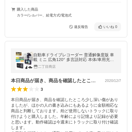
購入した商品
カラー/シルバー、給電方式/電池式
違反報告
いいね
0
自動車ドライブレコーダー 普通解像度版 車
載 ミニ 広角120° 多言語対応 本体/車用充電
器/ブラケット
二丁目商店
本日商品が届き、商品を確認したところ少…
2020/12/7
3
本日商品が届き、商品を確認したところ少し深い傷があり
ましたが、ほかの人の書き込みにもあるように金額相応な
商品と判断しております。殆ど使用しないトラックに取り
付けようと購入しました。年齢により記憶より記録が必要
と思います。動作確認は今週末にトラックに取り付け確認
します。
