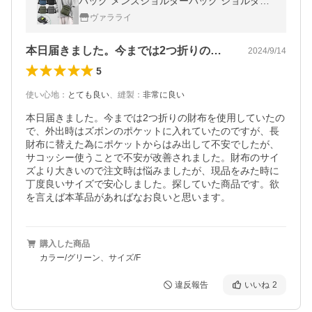
バッグ メンズショルダーバッグ ショルダー
スマホショルダー 肩掛け 斜めがけ 大容量 長
ヴァラライ
さ調整
本日届きました。今までは2つ折りの財布…
2024/9/14
5
使い心地
：
とても良い
、
縫製
：
非常に良い
本日届きました。今までは2つ折りの財布を使用していたの
で、外出時はズボンのポケットに入れていたのですが、長
財布に替えた為にポケットからはみ出して不安でしたが、
サコッシー使うことで不安が改善されました。財布のサイ
ズより大きいので注文時は悩みましたが、現品をみた時に
丁度良いサイズで安心しました。探していた商品です。欲
を言えば本革品があればなお良いと思います。
購入した商品
カラー/グリーン、サイズ/F
違反報告
いいね
2