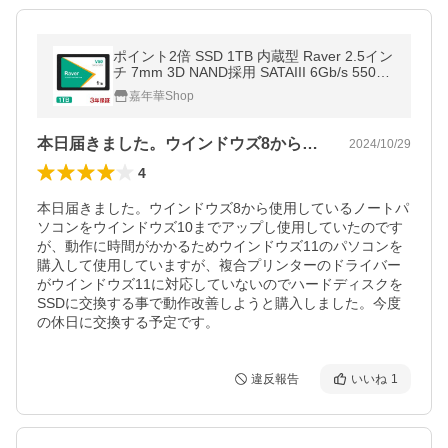
ポイント2倍 SSD 1TB 内蔵型 Raver 2.5イン
チ 7mm 3D NAND採用 SATAIII 6Gb/s 550M
B/s PS4動作確認済み 国内正規品 国内3年保
嘉年華Shop
証・翌日配達送料無料
本日届きました。ウインドウズ8から使用…
2024/10/29
4
本日届きました。ウインドウズ8から使用しているノートパ
ソコンをウインドウズ10までアップし使用していたのです
が、動作に時間がかかるためウインドウズ11のパソコンを
購入して使用していますが、複合プリンターのドライバー
がウインドウズ11に対応していないのでハードディスクを
SSDに交換する事で動作改善しようと購入しました。今度
の休日に交換する予定です。
違反報告
いいね
1