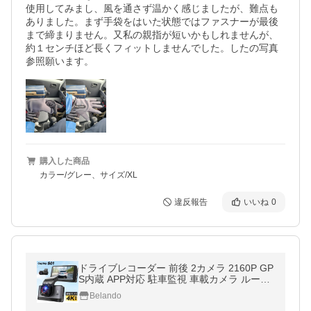
使用してみまし、風を通さず温かく感じましたが、難点も
ありました。まず手袋をはいた状態ではファスナーが最後
まで締まりません。又私の親指が短いかもしれませんが、
約１センチほど長くフィットしませんでした。したの写真
参照願います。
購入した商品
カラー/グレー、サイズ/XL
違反報告
いいね
0
ドライブレコーダー 前後 2カメラ 2160P GP
S内蔵 APP対応 駐車監視 車載カメラ ループ
録画 ノイズ対策済 4K画質 800万画素 SONY
Belando
センサー 64GBカード付属