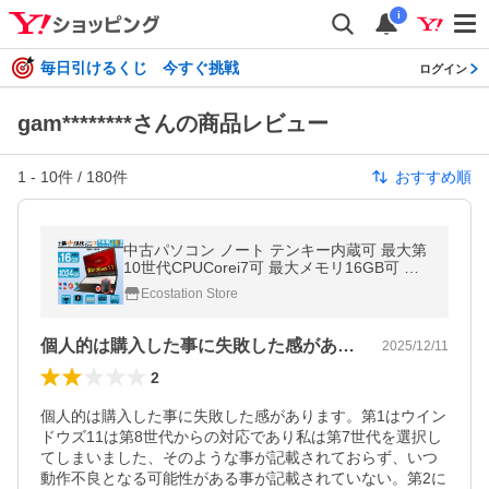
i
毎日引けるくじ 今すぐ挑戦
ログイン
gam********さんの商品レビュー
1
-
10
件 /
180
件
おすすめ順
中古パソコン ノート テンキー内蔵可 最大第
10世代CPUCorei7可 最大メモリ16GB可 安
心の大手メーカー 中古ノートパソコン wind
Ecostation Store
ows11 office2024 ノートパソコン
個人的は購入した事に失敗した感がありま…
2025/12/11
2
個人的は購入した事に失敗した感があります。第1はウイン
ドウズ11は第8世代からの対応であり私は第7世代を選択し
てしまいました、そのような事が記載されておらず、いつ
動作不良となる可能性がある事が記載されていない。第2に