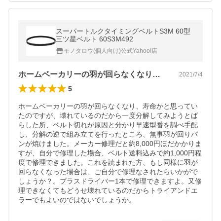
スーパートルクタイミングベルトS3M 60型
三ツ星ベルト 60S3M492
モノタロウ(個人向け)公式Yahoo!店
ホームベーカリーの羽が回らなくなり、寿…
2021/7/4
5
ホームベーカリーの羽が回らなくなり、寿命かと思ってい
たのですが、壊れているのだから一度分解してみようとば
らした所、ベルト切れが原因と分かり早速型番を調べ手配
し、分解の逆で組み立てを行ったところ、無事羽が回りパ
ンが焼けました。メーカー修理だと約8,000円ほだかかりま
すが、自分で修理した場合、ベルト送料込みで約1,000円程
度で修理できました。これを読まれた方、もし同様に羽が
回らなくなった場合は、ご自分で修理なされたらいかがで
しょうか？。プラスドライバー1本で修理できますよ。又修
理できなくてもどうせ壊れているのだからトライアンドエ
ラーでもよいのではないでしょうか。