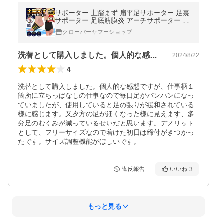
サポーター 土踏まず 扁平足サポーター 足裏
サポーター 足底筋膜炎 アーチサポーター 足
裏アーチ 矯正 足裏保護パッド 土踏まずパッ
クローバーヤフーショップ
ド 理学療法士監修
洗替として購入しました。個人的な感想で…
2024/8/22
4
洗替として購入しました。個人的な感想ですが、仕事柄１
箇所に立ちっぱなしの仕事なので毎日足がパンパンになっ
ていましたが、使用していると足の張りが緩和されている
様に感じます。又夕方の足が細くなった様に見えます、多
分足のむくみが減っているせいだと思います。デメリット
として、フリーサイズなので着けた初日は締付がきつかっ
たです。サイズ調整機能がほしいです。
違反報告
いいね
3
もっと見る