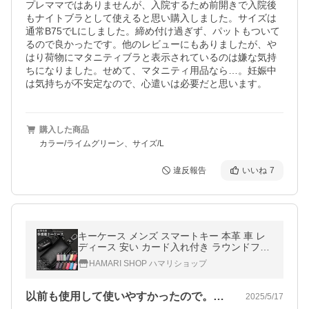
プレママではありませんが、入院するため前開きで入院後
もナイトブラとして使えると思い購入しました。サイズは
通常B75でLにしました。締め付け過ぎず、パットもついて
るので良かったです。他のレビューにもありましたが、や
はり荷物にマタニティブラと表示されているのは嫌な気持
ちになりました。せめて、マタニティ用品なら…。妊娠中
は気持ちが不安定なので、心遣いは必要だと思います。
購入した商品
カラー/ライムグリーン、サイズ/L
違反報告
いいね
7
キーケース メンズ スマートキー 本革 車 レ
ディース 安い カード入れ付き ラウンドファ
スナー 6連 おしゃれ 20代 30代 40代 50代
HAMARI SHOP ハマリショップ
以前も使用して使いやすかったので。色は…
2025/5/17