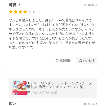
可愛い
2016/1/27
4
ワンピを購入しました。身長153cmで普段はＳサイズで
す。Ｍにしましたが、丈はちょうど膝上くらいでした。Ｖ
ネックにしたので、ちょっと開きが大きいですが、インナ
ーで何とかなるかな。シルエット的にも裾のリブによりタ
イトな感じで、寸胴には見えないところが良かったです。
あと、首のタグがリボンになってて、見えない部分ですが
可愛いです(*^^*)
違反報告
いいね
3
★テント ワンタッチテント ワンタッチ 一人
用 防災 簡易テント キャンプテント 海 アウ
トドア キャンプ 日除け 日よけ 台風 地震
メガストア Yahoo!店
広い
2017/10/25