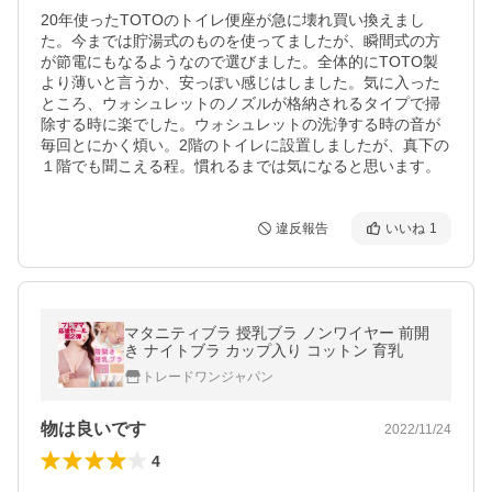
20年使ったTOTOのトイレ便座が急に壊れ買い換えまし
た。今までは貯湯式のものを使ってましたが、瞬間式の方
が節電にもなるようなので選びました。全体的にTOTO製
より薄いと言うか、安っぽい感じはしました。気に入った
ところ、ウォシュレットのノズルが格納されるタイプで掃
除する時に楽でした。ウォシュレットの洗浄する時の音が
毎回とにかく煩い。2階のトイレに設置しましたが、真下の
１階でも聞こえる程。慣れるまでは気になると思います。
違反報告
いいね
1
マタニティブラ 授乳ブラ ノンワイヤー 前開
き ナイトブラ カップ入り コットン 育乳
トレードワンジャパン
物は良いです
2022/11/24
4