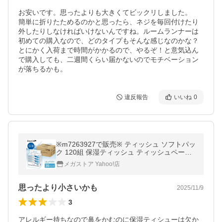
お安いです。思ったよりも大きくてビックリしました。

簡単に折りたためるのかと思ったら、ネジを毎回付けたり
外したりしなければいけないんですね。ルームランナーは
初めての購入なので、どのタイプもそんな感じなのかな？

とにかく入荷まで時間がかかるので、やるぞ！と意気込ん
で購入しても、二週間くらい届かないのでモチベーション
が落ちるかも。
違反報告
いいね
0
※m7263927で販売※ ティッシュ ソフトパッ
ク 120組 保湿ティッシュ ティッシュペーパ
ー 6個セット (240枚×5個パック) スマートエ
メガストア Yahoo!店
ール ポイント消化 送料無料
思ったより小さいかも
2025/11/9
3
アレルギー持ちなので鼻をかむのに保湿ティシューは欠か