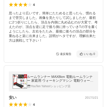
4
思ったより広いです。簡単にたためると思ったら、慣れる
まで苦労しました。画像を見たりして試しましたが、最初
に2つ折りにしたら、頂点を内側に丸め込むのが大変で、考
えたのが、頂点を逆に足で後ろ側に持っていきTの字を書く
ようにしたら、左右をたたみ、最後に後ろの頂点の部分を
重ねると楽に出来ました。説明がヘタですが、理解出来た
方は挑戦して下さい！
違反報告
いいね
0
ルームランナー MAX8km 電動ルームランナ
ー 家庭用 ウォーキングマシン 電動ウォーカ
ー ランニングマシン 室内 ダイエット
YouTen Yahoo!ショッピング店
安い
2017/1/21
4