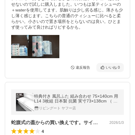
せないので試しに購入しました。いつもは某ティシューの
＋waterを使用してます。肌触りは少し劣る感じ。薄さも少
し薄く感じます。こちらの普通のティシューに比べると柔
らかい。小さいので置き場所をとらないのは良い。ひとま
ず使ってみて良ければリピするかも。
違反報告
いいね
0
特典付き 風呂ふた 組み合わせ 75×140cm 用
L14 3枚組 日本製 抗菌 実寸73×138cm （ 風
呂蓋 風呂フタ カビにくい 防カビ ）
リビングート ヤフー店
蛇腹式の蓋からの買い換えです。サイズを…
2026/1/3
4