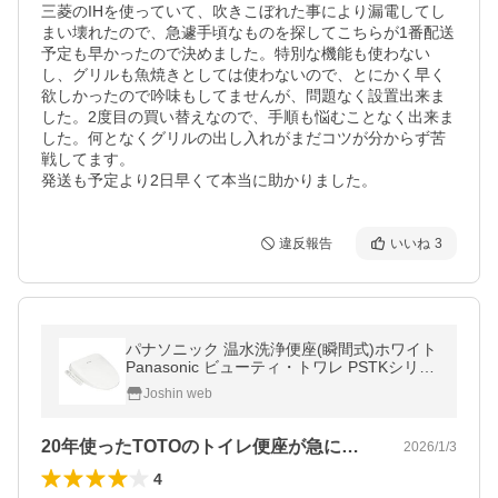
三菱のIHを使っていて、吹きこぼれた事により漏電してし
まい壊れたので、急遽手頃なものを探してこちらが1番配送
予定も早かったので決めました。特別な機能も使わない
し、グリルも魚焼きとしては使わないので、とにかく早く
欲しかったので吟味もしてませんが、問題なく設置出来ま
した。2度目の買い替えなので、手順も悩むことなく出来ま
した。何となくグリルの出し入れがまだコツが分からず苦
戦してます。

発送も予定より2日早くて本当に助かりました。
違反報告
いいね
3
パナソニック 温水洗浄便座(瞬間式)ホワイト
Panasonic ビューティ・トワレ PSTKシリー
ズ DL-PSTK10-WS 返品種別B
Joshin web
20年使ったTOTOのトイレ便座が急に…
2026/1/3
4