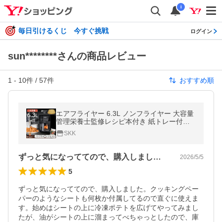
i
毎日引けるくじ 今すぐ挑戦
ログイン
sun********さんの商品レビュー
1
-
10
件 /
57
件
おすすめ順
エアフライヤー 6.3L ノンフライヤー 大容量
管理栄養士監修レシピ本付き 紙トレー付き
爆買
SKK
ずっと気になっててので、購入しました。…
2026/5/5
5
ずっと気になっててので、購入しました。クッキングペー
パーのようなシートも何枚か付属してるので直ぐに使えま
す。始めはシートの上に冷凍ポテトを広げてやってみまし
たが、油がシートの上に溜まってべちゃっとしたので、庫