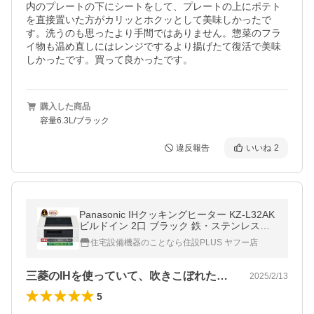
内のプレートの下にシートをして、プレートの上にポテト
を直接置いた方がカリッとホクッとして美味しかったで
す。洗うのも思ったより手間ではありません。惣菜のフラ
イ物も温め直しにはレンジでするより揚げたて復活で美味
しかったです。買って良かったです。
購入した商品
容量6.3L/ブラック
違反報告
いいね
2
Panasonic IHクッキングヒーター KZ-L32AK
ビルドイン 2口 ブラック 鉄・ステンレス対
応 両面焼き 自動調理 パナソニック
住宅設備機器のことなら住設PLUS ヤフー店
三菱のIHを使っていて、吹きこぼれた事…
2025/2/13
5