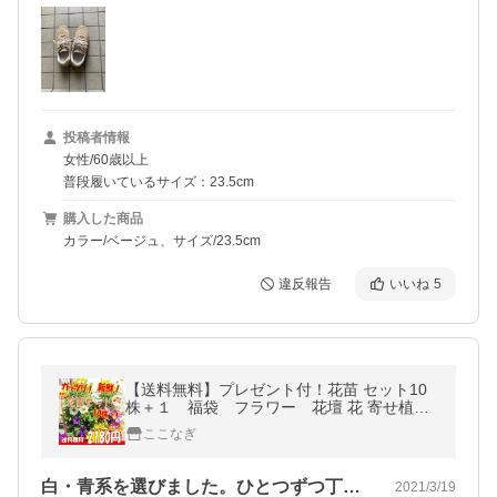
投稿者情報
女性/60歳以上
普段履いているサイズ：23.5cm
購入した商品
カラー/ベージュ、サイズ/23.5cm
違反報告
いいね
5
【送料無料】プレゼント付！花苗 セット10
株＋１ 福袋 フラワー 花壇 花 寄せ植え
宿根草 多年草 一年草 庭 手入れ 苗セット ガ
ここなぎ
ーデン
白・青系を選びました。ひとつずつ丁寧に…
2021/3/19