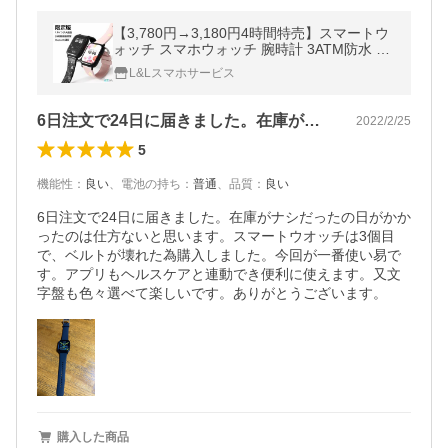
【3,780円→3,180円4時間特売】スマートウ
ォッチ スマホウォッチ 腕時計 3ATM防水 健
康管理 心拍数 血中酸素 歩数計 1.9インチ メ
L&Lスマホサービス
ンズ 爆買
6日注文で24日に届きました。在庫がナ…
2022/2/25
5
機能性
：
良い
、
電池の持ち
：
普通
、
品質
：
良い
6日注文で24日に届きました。在庫がナシだったの日がかか
ったのは仕方ないと思います。スマートウオッチは3個目
で、ベルトが壊れた為購入しました。今回が一番使い易で
す。アプリもヘルスケアと連動でき便利に使えます。又文
購入した商品