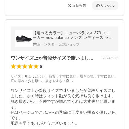
違反報告
いいね
0
【選べるカラー】ニューバランス 373 スニ
ーカー new balance メンズ レディース ラン
ニングスタイル シューズ ウォーキング 普段
ムーンスター 公式ショップ
履き 靴 黒 白 NB ML373 百選
ワンサイズ上か普段サイズで迷いましたが…
2024/5/23
5
サイズ
：
ちょうどよい
、
品質
：
非常に良い
、
履き心地
：
非常に良い
、
底の厚み
：
少し厚い
、
履きやすさ
：
良い
ワンサイズ上か普段サイズで迷いましたが普段サイズにし
ました。歩く時はフィット勘が良く気持ち良く歩けます。
脱ぎ履きが少し不便ですが慣れてくれば大丈夫だと思いま
す。

色はベージュでこれからの季節に丁度良い明るく優しい色
です。

配送も早くありがとうございました。