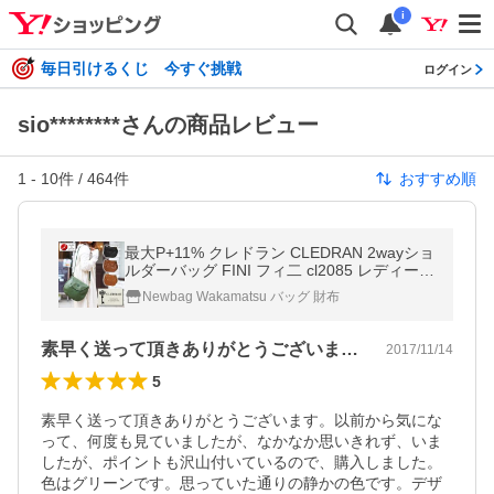
i
毎日引けるくじ 今すぐ挑戦
ログイン
sio********さんの商品レビュー
1
-
10
件 /
464
件
おすすめ順
最大P+11% クレドラン CLEDRAN 2wayショ
ルダーバッグ FINI フィ二 cl2085 レディース
人気 プレゼント シンプル 丸形 牛革 レトロ
Newbag Wakamatsu バッグ 財布
ガーリー
素早く送って頂きありがとうございます。…
2017/11/14
5
素早く送って頂きありがとうございます。以前から気にな
って、何度も見ていましたが、なかなか思いきれず、いま
したが、ポイントも沢山付いているので、購入しました。
色はグリーンです。思っていた通りの静かの色です。デザ