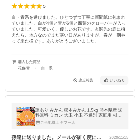
5
白・青系を選びました。ひとつずつ丁寧に新聞紙に包まれ
ていました。白が4個と青が6個と四葉のクローバーが入っ
ていました。可愛いく、優しいお花です。玄関先の庭に植
えたら、地方なのでまだ寒い日がありますが、春が一期や
って来た様です。ありがとうございました。
購入した商品
花色/青 ・ 白 系
違反報告
いいね
0
訳あり みかん 熊本みかん 1.5kg 熊本県産 送
料無料 ミカン 大玉 小玉 不選別 家庭用 柑橘
みかん 7-14営業日以内に発送予定土日祝除
ご当地風土 ヤフー店
く
孫達に送りました。メールが届く度に、ま…
2020/11/15