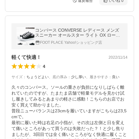
違反報告
いいね
0
コンバース CONVERSE レディース メンズ
スニーカー オールスター ライト OX ローカ
ット 軽量 軽い 疲れにくい 履きやすい シン
FOOT PLACE Yahoo!ショッピング店
プル 定番
軽くて快適！
2022/11/14
4
サイズ
：
ちょうどよい
、
底の厚み
：
少し厚い
、
履きやすさ
：
良い
久々のコンバース。ソールの重さが負担になりしばらく離
れていたのですが、たまたま店舗で軽量モデルを見かけ試
し履きしてみるとあまりの軽さに感動！こちらのお店でお
安く買えて助かりました。

普段ニューバランスは23cmを履いていますがこちらは23,5
cmで。

最初に履いた時は右足の小指が、その次は左側と日を変え
て痛いところがあって買うのは失敗だった？！と少し焦り
ましたが、3回目では全く痛いところがなく快適に履くこと