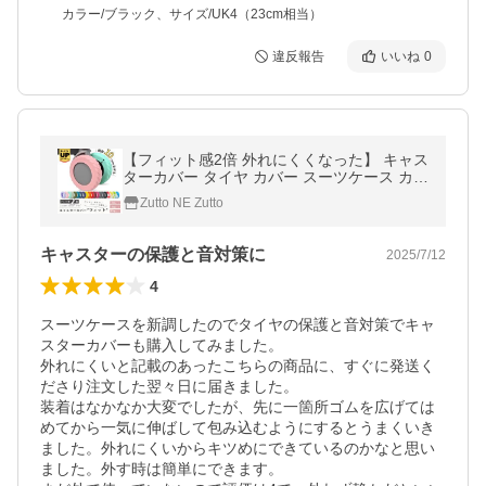
カラー/ブラック、サイズ/UK4（23cm相当）
違反報告
いいね
0
【フィット感2倍 外れにくくなった】 キャス
ターカバー タイヤ カバー スーツケース カバ
ー キャスター キャリー 10本 セット 床 汚れ
Zutto NE Zutto
旅行 傷防止
キャスターの保護と音対策に
2025/7/12
4
スーツケースを新調したのでタイヤの保護と音対策でキャ
スターカバーも購入してみました。

外れにくいと記載のあったこちらの商品に、すぐに発送く
ださり注文した翌々日に届きました。

装着はなかなか大変でしたが、先に一箇所ゴムを広げては
めてから一気に伸ばして包み込むようにするとうまくいき
ました。外れにくいからキツめにできているのかなと思い
ました。外す時は簡単にできます。
