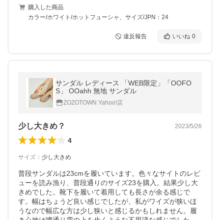
購入した商品
カラー/ホワイト/ホットフューシャ、サイズ/JPN：24
違反報告
いいね
0
サンダル レディース 「WEB限定」「OOFO
S」 OOahh 無地 サンダル
ZOZOTOWN Yahoo!店
少し大きめ？
2023/5/26
4
サイズ
：
少し大きめ
普段サンダルは23cmを履いています。色々なサイトのレビ
ューを読み漁り、普段通りのサイズ23を購入。結果少し大
きめでした。靴下を履いて着用しても長さが余る感じで
す。幅はちょうど良い感じでしたが、私がワイズが狭いほ
うなので幅広な方は少し狭いと感じるかもしれません。履