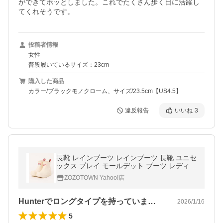
ができてホッとしました。これでたくさん歩く日に活躍し
てくれそうです。
投稿者情報
女性
普段履いているサイズ：23cm
購入した商品
カラー/ブラックモノクローム、サイズ/23.5cm【US4.5】
違反報告
いいね
3
長靴 レインブーツ レインブーツ 長靴 ユニセ
ックス プレイ モールデット ブーツ レディー
ス メンズ
ZOZOTOWN Yahoo!店
Hunterでロングタイプを持っていま…
2026/1/16
5