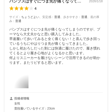
パンプスはすぐにつま先が痛くなってしま…
2026/1/18
4
サイズ
：
ちょうどよい
、
安定感
：
普通
、
歩きやすさ
：
普通
、
底の厚
み
：
普通
パンプスはすぐにつま先が痛くなってしまうのですが、プ
ーマなら大丈夫かなと思い購入してみました。

早速履いて歩いてみると全く痛くない！と喜んで歩き回っ
ているうちにやはりつま先が痛くなってきました。

しかし初おろしだった割には快適に履けたので、履き慣れ
てくるとより履き心地がよくなるかと思います。

何よりスニーカーを履けないシーンで活用できるのが助か
投稿者情報
女性
普段履いているサイズ：23cm