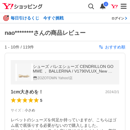
i
毎日引けるくじ 今すぐ挑戦
ログイン
nao********さんの商品レビュー
1
-
10
件 /
119
件
おすすめ順
シューズ バレエシューズ CENDRILLON GO
MME ， BALLERINA / V1790VLUX_New Siz
e レディース
ZOZOTOWN Yahoo!店
1cm大きめを！
2024/2/1
5
サイズ
：
小さめ
レペットのシューズを何足か持っていますが、こちらはゴ
ム底で底張りする必要がないので購入しました。
