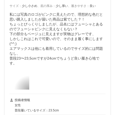
サイズ
：
少し小さめ
、
底の厚み
：
少し厚い
、
履きやすさ
：
良い
私には写真のロゴがピンクに見えたので、理想的な色だと
思い購入しましたが届いた商品は紫でした？！

ちょっとびっくりしましたが、品名にはフューシャとある
のでフューシャピンクに見えなくもない？

下の部分もベージュに見えますが実物はグレーです、

しかしこれはこれで可愛いので、そのまま履く事にします
(^^;)

エアマックスは他にも着用しているのでサイズ的には問題
なし、

普段23〜23,5cmですが24cmでちょうど良い履き心地で
す。
投稿者情報
女性
普段履いているサイズ：23.5cm