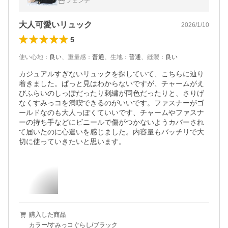
フェンテ
旅行 ジム 防災
大人可愛いリュック
2026/1/10
5
使い心地
：
良い
、
重量感
：
普通
、
生地
：
普通
、
縫製
：
良い
カジュアルすぎないリュックを探していて、こちらに辿り
着きました。ぱっと見はわからないですが、チャームがえ
びふらいのしっぽだったり刺繍が同色だったりと、さりげ
なくすみっコを満喫できるのがいいです。ファスナーがゴ
ールドなのも大人っぽくていいです、チャームやファスナ
ーの持ち手などにビニールで傷がつかないようカバーされ
て届いたのに心遣いを感じました。内容量もバッチリで大
切に使っていきたいと思います。
購入した商品
カラー/すみっコぐらし/ブラック