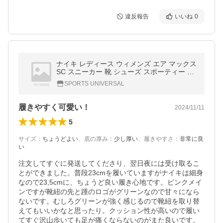
違反報告
いいね
0
ナイキ レディース ウィメンズ エア マックス
SC スニーカー 靴 シューズ スポーティー カ
ジュアル ブランド FQ6795100
SPORTS UNIVERSAL
履きやすく可愛い！
2024/11/11
5
サイズ
：
ちょうどよい
、
底の厚み
：
少し厚い
、
履きやすさ
：
非常に良
い
注文してすぐに発送してくださり、翌日夜には受け取るこ
とができました。普段23cmを履いていますがナイキは細身
なので23,5cmに、ちょうど良い履き心地です。ピンクメイ
ンですが靴紐の先と踵のロゴがグリーンなので甘々になら
ないです。むしろグリーンが強く感じるので靴紐を取り替
えてもいいかなと思ったり。クッション性が高いので履い