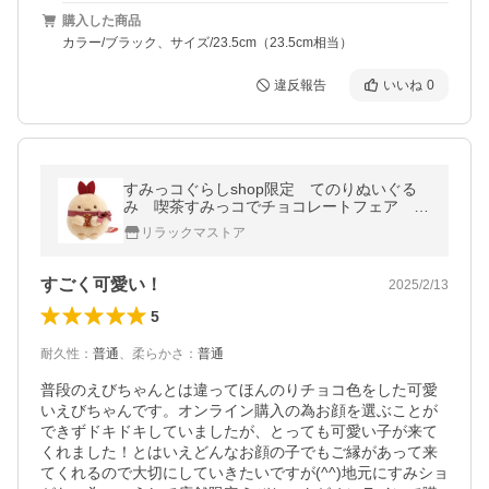
購入した商品
カラー/ブラック、サイズ/23.5cm（23.5cm相当）
違反報告
いいね
0
すみっコぐらしshop限定 てのりぬいぐる
み 喫茶すみっコでチョコレートフェア え
びふらいのしっぽ
リラックマストア
すごく可愛い！
2025/2/13
5
耐久性
：
普通
、
柔らかさ
：
普通
普段のえびちゃんとは違ってほんのりチョコ色をした可愛
いえびちゃんです。オンライン購入の為お顔を選ぶことが
できずドキドキしていましたが、とっても可愛い子が来て
くれました！とはいえどんなお顔の子でもご縁があって来
てくれるので大切にしていきたいですが(^^)地元にすみショ