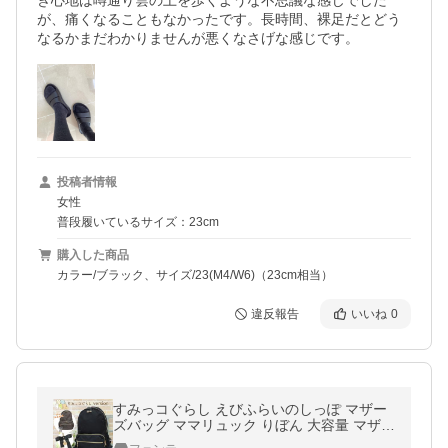
き心地は噂通り雲の上を歩くような不思議な感じでした
が、痛くなることもなかったです。長時間、裸足だとどう
なるかまだわかりませんが悪くなさげな感じです。
投稿者情報
女性
普段履いているサイズ：23cm
購入した商品
カラー/ブラック、サイズ/23(M4/W6)（23cm相当）
違反報告
いいね
0
すみっコぐらし えびふらいのしっぽ マザー
ズバッグ ママリュック りぼん 大容量 マザー
ズ 大人可愛い レディース 軽量 A4 黒 通勤