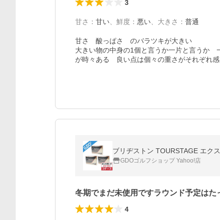
3
甘さ
：
甘い
、
鮮度
：
悪い
、
大きさ
：
普通
甘さ　酸っぱさ　のバラツキが大きい

大きい物の中身の1個と言うか一片と言うか　
が時々ある　良い点は個々の重さがそれぞれ感
ブリヂストン TOURSTAGE エ
GDOゴルフショップ Yahoo!店
冬期でまだ未使用ですラウンド予定はた
4