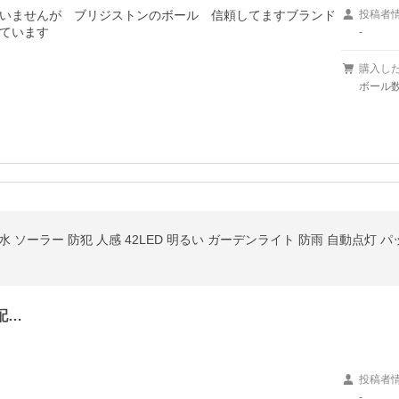
いませんが　ブリジストンのボール　信頼してますブランド
投稿者
ています　

-
購入し
ボール数
防水 ソーラー 防犯 人感 42LED 明るい ガーデンライト 防雨 自動点灯
配…
投稿者
-