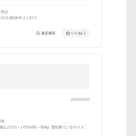
た商品
112-9928-Rコミ07-2
違反報告
いいね
1
2018/10/30
情報
歳以上/171～175cm/81～85kg
普段着ているサイズ：