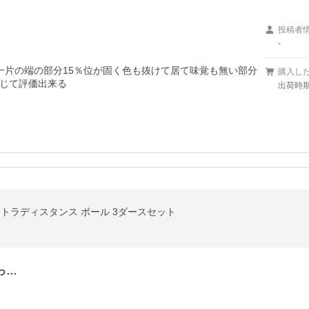
投稿者
-
一片の端の部分15％位が固く色も抜けて居て味覚も無い部分
購入し
じて評価出来る
出荷時期
クストラディスタンス ボール 3ダースセット
っ…