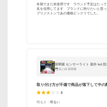
冬期でまだ未使用です　ラウンド予定はたって
名を信用してます　ブランドに拘りたいと思っ
ブリジストンであの価格ビックリでした。
国華園 センサーライト 屋外 led 
花と緑 国華園
取り付け方が不備で商品が落下して中の
3
明るさ
：
明るい