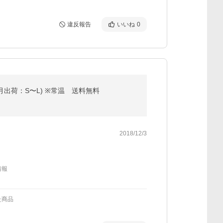
違反報告
いいね
0
2月出荷：S〜L) ※常温 送料無料
2018/12/3
情報
た商品