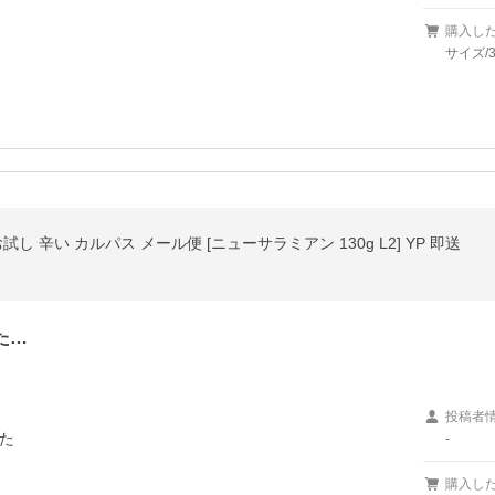
購入し
サイズ/
し 辛い カルパス メール便 [ニューサラミアン 130g L2] YP 即送
た…
投稿者


-
購入し