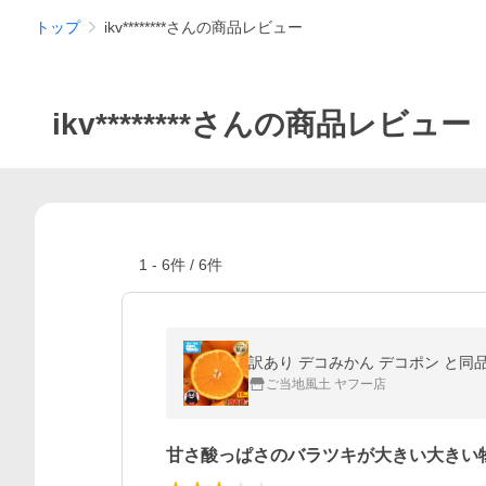
トップ
ikv********さんの商品レビュー
ikv********さんの商品レビュー
1
-
6
件 /
6
件
訳あり デコみかん デコポン と同品種
ご当地風土 ヤフー店
甘さ酸っぱさのバラツキが大きい大きい