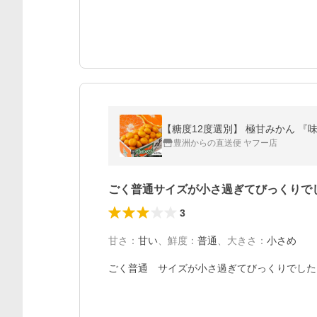
【糖度12度選別】 極甘みかん 『味ロ
豊洲からの直送便 ヤフー店
ごく普通サイズが小さ過ぎてびっくりで
3
甘さ
：
甘い
、
鮮度
：
普通
、
大きさ
：
小さめ
ごく普通　サイズが小さ過ぎてびっくりでした