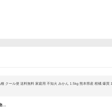
 クール便 送料無料 家庭用 不知火 みかん 1.5kg 熊本県産 柑橘 爆買
物…