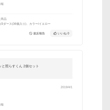
情報
た商品
/3ダース(36個入り)、カラー/イエロー
違反報告
いいね
0
 パッと照らすくん 2個セット
2019/4/1
情報