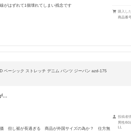
線がはずれて1個壊れてしまい残念です

購入し
商品番号/
DD ベーシック ストレッチ デニム パンツ ジーパン azd-175
が…
投稿者
男性/60
LL
価　但し裾が長過ぎる　商品が外国サイズの為か？　仕方無