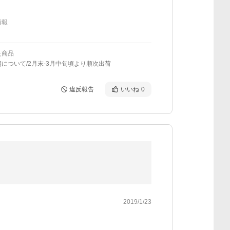
情報
た商品
について/2月末-3月中旬頃より順次出荷
違反報告
いいね
0
2019/1/23