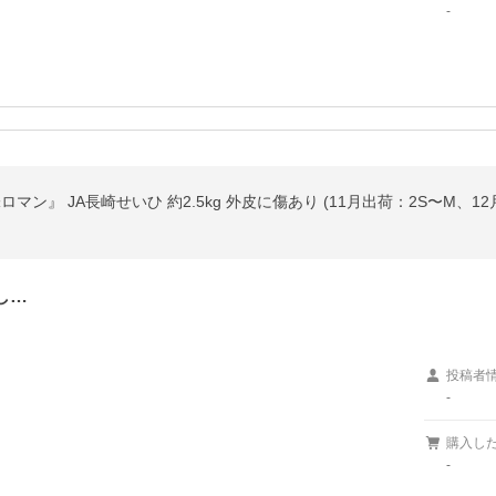
-
マン』 JA長崎せいひ 約2.5kg 外皮に傷あり (11月出荷：2S〜M、1
し…
投稿者
-
購入し
-