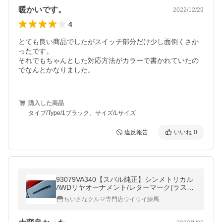
暖かいです。
2022/12/29
4
とても良い商品でしたがスイッチ部分だけ少し面倒くさか
ったです。

それでもちゃんとした対応方法がカラーで書かれていたの
でなんとかなりました。
購入した商品
タイプ/Type/1ブラック、サイズ/Lサイズ
違反報告
いいね
0
93079VA340【スバル純正】シンメトリカル
AWDリヤオーナメント/レターマーク(ラスタ
ーブラック) レヴォーグ(VM)Advantage Lin
ちいさなクルマ専門店ウイウイ練馬
e用