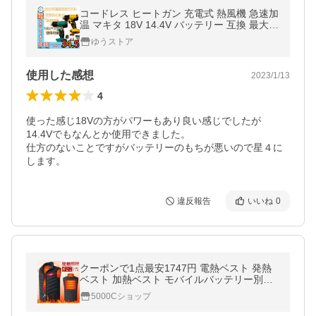
コードレス ヒートガン 充電式 熱風機 急速加
温 マキタ 18V 14.4V バッテリー 互換 最大温
度550℃ ホットガン シール ラベル 剥がし 超
ゆうストア
軽量 乾燥 剥離 塗料
使用した感想
2023/1/13
4
使った感じ18Vの方がパワーもあり良い感じでしたが

14.4Vでもなんとか使用できました。

仕方のないことですがバッテリーのもちが悪いので星４に
します。
違反報告
いいね
0
クーポンで1点最安1747円 電熱ベスト 発熱
ベスト 加熱ベスト モバイルバッテリー別売
り ヒーターベスト 発熱2-5箇所 加熱ベスト
5000Cショップ
バッテリー給電 3段温度調整