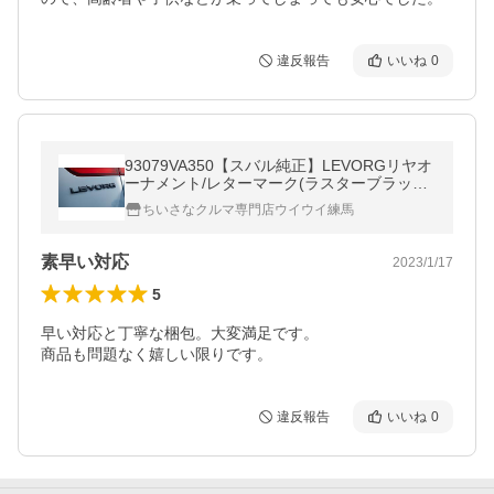
違反報告
いいね
0
93079VA350【スバル純正】LEVORGリヤオ
ーナメント/レターマーク(ラスターブラック)
レヴォーグ(VM)Advantage Line用
ちいさなクルマ専門店ウイウイ練馬
素早い対応
2023/1/17
5
早い対応と丁寧な梱包。大変満足です。

商品も問題なく嬉しい限りです。
違反報告
いいね
0