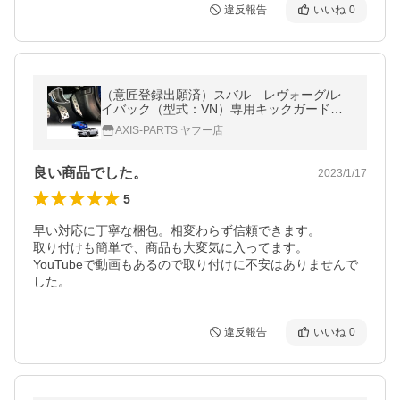
違反報告
いいね
0
（意匠登録出願済）スバル レヴォーグ/レ
イバック（型式：VN）専用キックガード付
きフットレスト(ST)
AXIS-PARTS ヤフー店
良い商品でした。
2023/1/17
5
早い対応に丁寧な梱包。相変わらず信頼できます。

取り付けも簡単で、商品も大変気に入ってます。

YouTubeで動画もあるので取り付けに不安はありませんで
した。
違反報告
いいね
0