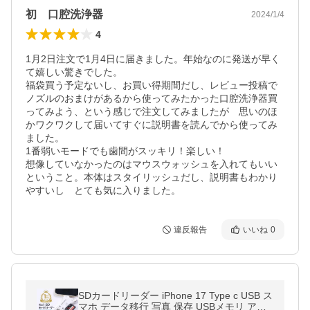
初 口腔洗浄器
2024/1/4
4
1月2日注文で1月4日に届きました。年始なのに発送が早く
て嬉しい驚きでした。

福袋買う予定ないし、お買い得期間だし、レビュー投稿で
ノズルのおまけがあるから使ってみたかった口腔洗浄器買
ってみよう、という感じで注文してみましたが　思いのほ
かワクワクして届いてすぐに説明書を読んでから使ってみ
ました。

1番弱いモードでも歯間がスッキリ！楽しい！

想像していなかったのはマウスウォッシュを入れてもいい
ということ。本体はスタイリッシュだし、説明書もわかり
やすいし　とても気に入りました。
違反報告
いいね
0
SDカードリーダー iPhone 17 Type c USB ス
マホ データ移行 写真 保存 USBメモリ アプ