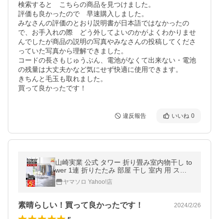
検索すると　こちらの商品を見つけました。

評価も良かったので　早速購入しました。

みなさんの評価のとおり説明書が日本語ではなかったの
で、お手入れの際　どう外してよいのかがよくわかりませ
んでしたが商品の説明の写真やみなさんの投稿してくださ
っていた写真から理解できました。

コードの長さもじゅうぶん、電池がなくて出来ない・電池
の残量は大丈夫かなど気にせず快適に使用できます。

きちんと毛玉も取れました。

買って良かったです！
違反報告
いいね
0
山崎実業 公式 タワー 折り畳み室内物干し to
wer 1連 折りたたみ 部屋 干し 室内 用 スタ
ンド 布団 花粉 6619 6620
ヤマソロ Yahoo!店
素晴らしい！買って良かったです！
2024/2/26