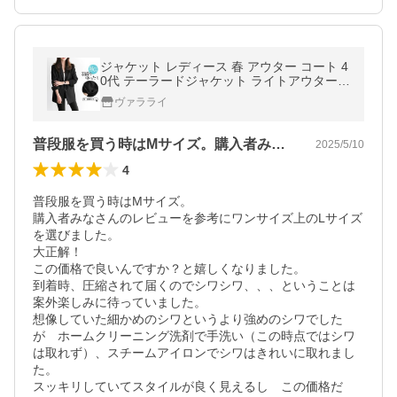
ジャケット レディース 春 アウター コート 4
0代 テーラードジャケット ライトアウター
長袖 カジュアル スーツジャケット 体型カバ
ヴァラライ
ー 爆買
普段服を買う時はMサイズ。購入者みなさ…
2025/5/10
4
普段服を買う時はMサイズ。

購入者みなさんのレビューを参考にワンサイズ上のLサイズ
を選びました。

大正解！

この価格で良いんですか？と嬉しくなりました。

到着時、圧縮されて届くのでシワシワ、、、ということは
案外楽しみに待っていました。

想像していた細かめのシワというより強めのシワでした
が　ホームクリーニング洗剤で手洗い（この時点ではシワ
は取れず）、スチームアイロンでシワはきれいに取れまし
た。

スッキリしていてスタイルが良く見えるし　この価格だ