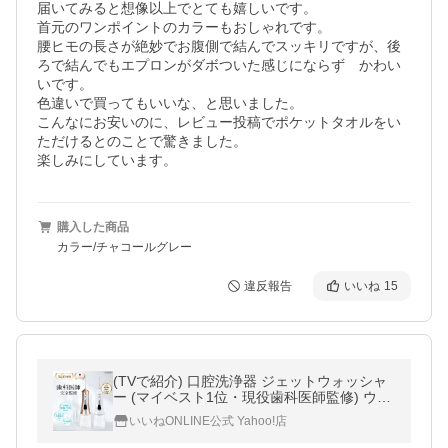
届いてみると想像以上でとても嬉しいです。

首元のワンポイントのカラーもおしゃれです。

腰ヒモの長さが絶妙でお腹側で結んでスッキリですが、後
ろで結んでもエプロンがダボついた感じにならず　かわい
いです。

色違いで買ってもいいな、と思いました。

こんなにお安いのに、レビュー投稿でポケットタオルをい
ただけるとのことで驚きました。

楽しみにしています。
購入した商品
カラー/チャコールグレー
違反報告
いいね
15
(TVで紹介) 口腔洗浄器 ジェットウォッシャ
ー (マイベスト1位・現役歯科医師監修) ウォ
ーターフロス 歯間ケア 300ml 替えノズル3
いいねONLINE公式 Yahoo!店
本 口腔洗浄機 口内洗浄機