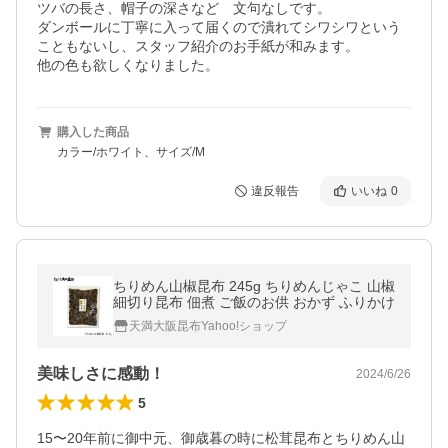
ツバの長さ、帽子の深さなど　文句なしです。

ダンボールに丁寧に入って届くので潰れてシワシワという
こともないし、スタッフ紹介のお手紙が和みます。

他の色も欲しくなりました。
購入した商品
カラー/ホワイト、サイズ/M
違反報告
いいね
0
ちりめん山椒昆布 245g ちりめんじゃこ 山椒
細切り昆布 佃煮 ご飯のお供 おかず ふりかけ
天満大阪昆布Yahoo!ショップ
美味しさに感動！
2024/6/26
5
15〜20年前に御中元、御歳暮の時に松茸昆布とちりめん山