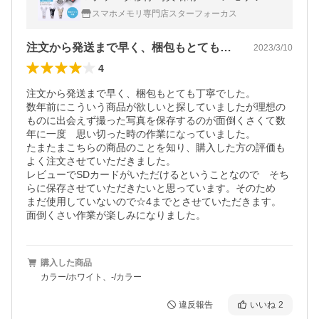
リ不要 バックアップ 4in1 高速 転送 Lightnin
スマホメモリ専門店スターフォーカス
g Android
注文から発送まで早く、梱包もとても丁寧…
2023/3/10
4
注文から発送まで早く、梱包もとても丁寧でした。

数年前にこういう商品が欲しいと探していましたが理想の
ものに出会えず撮った写真を保存するのが面倒くさくて数
年に一度　思い切った時の作業になっていました。

たまたまこちらの商品のことを知り、購入した方の評価も
よく注文させていただきました。

レビューでSDカードがいただけるということなので　そち
らに保存させていただきたいと思っています。そのため　
まだ使用していないので☆4までとさせていただきます。

面倒くさい作業が楽しみになりました。
購入した商品
カラー/ホワイト、-/カラー
違反報告
いいね
2