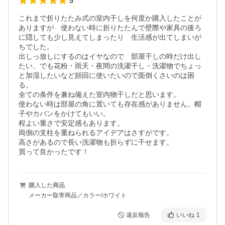
5
これまで折りたたみ式の室内干しを何度か購入したことが
ありますが　使わない時に折りたたんで壁際や家具の後ろ
に隠しても少し見えてしまったり　生活感が出てしまいが
ちでした。

出しっ放しにするのはイヤなので　部屋干しの時だけ出し
たい、でも花粉・雨天・夜間の洗濯干し・洗濯物でちょっ
と加湿したいなど頻回に使いたいので面倒くさいのは困
る。

全ての条件を兼ね備えた室内物干しだと思います。

使わない時は部屋の角に置いても存在感がありません。帽
子やカバンをかけてもいい。

程よい重さで安定感もあります。

両側の支柱を重ねられるアイデアはさすがです。

高さがあるので長い洗濯物も折らずに干せます。

買って良かったです！
購入した商品
メーカー取寄商品／カラー/ホワイト
違反報告
いいね
1