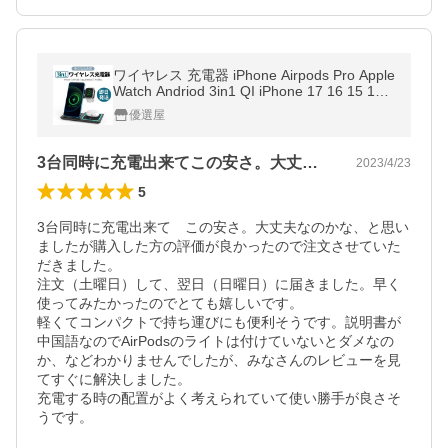
ワイヤレス 充電器 iPhone Airpods Pro Apple
Watch Andriod 3in1 QI iPhone 17 16 15 14 1
3 12 ワイヤレスチャージャー スマホスタン
優選屋
ド 置くだけ急速 充電 3台
3台同時に充電出来てこの安さ。大丈夫な…
2023/4/23
5
3台同時に充電出来て　この安さ。大丈夫なのかな、と思い
ましたが購入した方の評価が良かったので注文させていた
だきました。

注文（土曜日）して、翌日（日曜日）に届きました。早く
使ってみたかったのでとても嬉しいです。

軽くてコンパクトで持ち運びにも便利そうです。説明書が
中国語なのでAirPodsのライトは付けていないとダメなの
か、などわかりませんでしたが、みなさんのレビューを見
てすぐに解決しました。

充電する時の配置がよく考えられていて使い勝手が良さそ
うです。