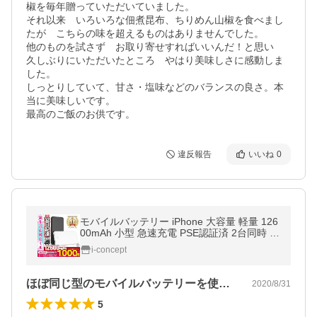
椒を毎年贈っていただいていました。

それ以来　いろいろな佃煮昆布、ちりめん山椒を食べまし
たが　こちらの味を超えるものはありませんでした。

他のものを試さず　お取り寄せすればいいんだ！と思い　
久しぶりにいただいたところ　やはり美味しさに感動しま
した。

しっとりしていて、甘さ・塩味などのバランスの良さ。本
当に美味しいです。

最高のご飯のお供です。
違反報告
いいね
0
モバイルバッテリー iPhone 大容量 軽量 126
00mAh 小型 急速充電 PSE認証済 2台同時 充
電 携帯充電器 iPad Android iPhone14 pro m
i-concept
ax 13 12 se2 送料無料 セール
ほぼ同じ型のモバイルバッテリーを使って…
2020/8/31
5