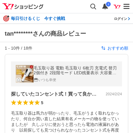
i
毎日引けるくじ 今すぐ挑戦
ログイン
tan********さんの商品レビュー
1
-
10
件 /
18
件
おすすめ順
毛玉取り器 電動 毛玉取り 6枚刃 充電式 替刃
2個付き 2段階モード LED残量表示 大容量ボ
ックス 安全装置 生地を傷めない 日本語説明
いつも幸便
書
探していたコンセント式！買って良かった！
2024/2/24
5
毛玉取り器は馬力が弱かったり、毛玉がうまく取れなかっ
たり、何台か買い直した結果有名メーカーの物を使ってい
ましたが　久しぶりに使おうと思ったら電池の液漏れがあ
り　以前探しても見つけられなかったコンセント式を再度