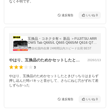
なく不明です。
違反報告
いいね
0
互換品・コネクタ有＜ 新品 ＞FUJITSU ARR
OWS Tab Q665/L Q665 Q665/M Q616 Q731
1 Q738 Q738/SB Q739 CP690859 CP70 FP
自社国内在庫 24時間以内スピード出荷 BEST
B0349S FPB0326S 電池番号FPCBP479
やはり、互換品のためかセットしたときぴ…
2026/1/13
3
やはり、互換品のためかセットしたときぴっちりはまらず
押し込んだ時パキッと音がして、さらにねじ穴がずれて差
しずらかった
違反報告
いいね
0