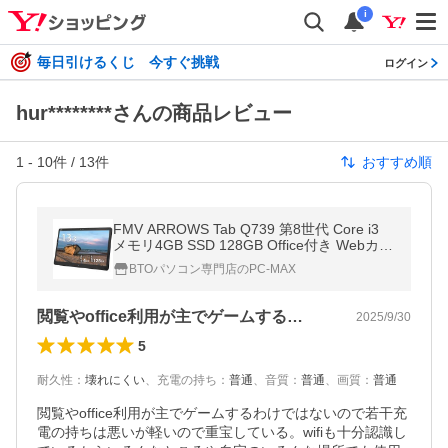
i
毎日引けるくじ 今すぐ挑戦
ログイン
hur********さんの商品レビュー
1
-
10
件 /
13
件
おすすめ順
FMV ARROWS Tab Q739 第8世代 Core i3
メモリ4GB SSD 128GB Office付き Webカメ
ラ タッチパネル Windows 11 タブレットPC
BTOパソコン専門店のPC-MAX
中古タブレット
閲覧やoffice利用が主でゲームする…
2025/9/30
5
耐久性
：
壊れにくい
、
充電の持ち
：
普通
、
音質
：
普通
、
画質
：
普通
閲覧やoffice利用が主でゲームするわけではないので若干充
電の持ちは悪いが軽いので重宝している。wifiも十分認識し