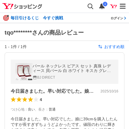
i
毎日引けるくじ 今すぐ挑戦
ログイン
tqo********さんの商品レビュー
1
-
1
件 /
1
件
おすすめ順
パール ネックレス ピアス セット 真珠 レデ
ィース 貝パール 白 ホワイト キスカ グレー
42cm 39cm 8mm 慶弔 兼用 フォーマル 結婚
BJ DIRECT
式 冠婚葬祭 葬式 葬儀
今日届きました。早い対応でした。娘に3…
2025/10/16
4
つけ心地
：
良い
、
長さ
：
普通
今日届きました。早い対応でした。娘に39cmを購入したん
ですが長すぎずちょうどよかったです。値段のわりに輝き