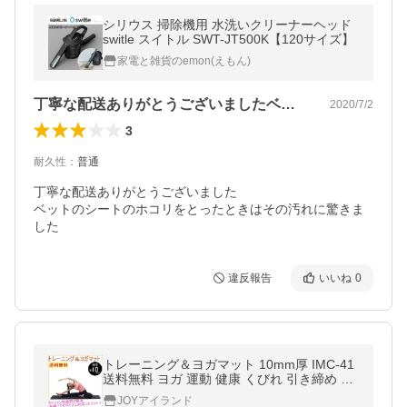
シリウス 掃除機用 水洗いクリーナーヘッド
switle スイトル SWT-JT500K【120サイズ】
家電と雑貨のemon(えもん)
丁寧な配送ありがとうございましたベット…
2020/7/2
3
耐久性
：
普通
丁寧な配送ありがとうございました

ベットのシートのホコリをとったときはその汚れに驚きま
した
違反報告
いいね
0
トレーニング＆ヨガマット 10mm厚 IMC-41
送料無料 ヨガ 運動 健康 くびれ 引き締め マ
タニティ 腹筋 ピラティス
JOYアイランド