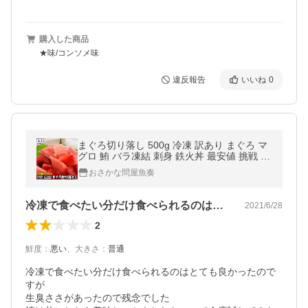
購入した商品
★味/コンソメ味
違反報告
いいね
0
まぐろ切り落し 500g 冷凍 訳あり まぐろ マ
グロ 鮪 バラ凍結 刺身 鉄火丼 最安値 挑戦 わ
けあり 母の日 父の日 敬老 中元 ギフト
おさかな問屋魚奏
冷凍で食べたい分だけ食べられるのはとて…
2021/6/28
2
鮮度
：
悪い
、
大きさ
：
普通
冷凍で食べたい分だけ食べられるのはとても良かったので
すが

生臭ささがあったので残念でした
