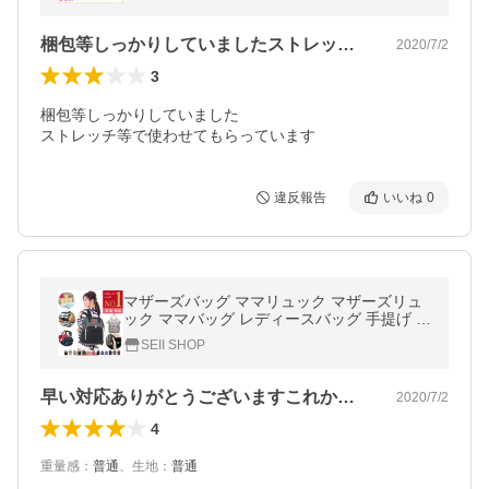
梱包等しっかりしていましたストレッチ等…
2020/7/2
3
梱包等しっかりしていました

ストレッチ等で使わせてもらっています
違反報告
いいね
0
マザーズバッグ ママリュック マザーズリュ
ック ママバッグ レディースバッグ 手提げ 撥
水 大容量 軽量 出産 入院 出産祝い 送料無
SEII SHOP
料
早い対応ありがとうございますこれから大…
2020/7/2
4
重量感
：
普通
、
生地
：
普通