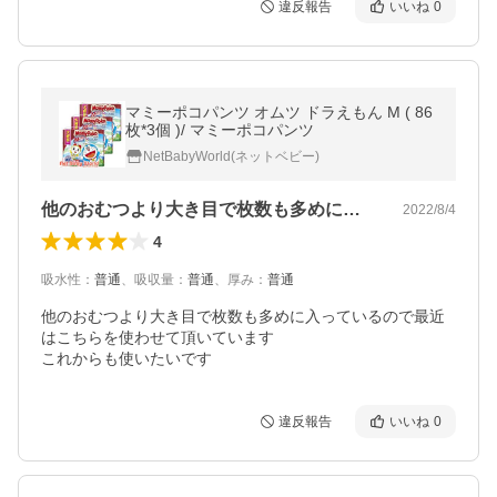
違反報告
いいね
0
マミーポコパンツ オムツ ドラえもん M ( 86
枚*3個 )/ マミーポコパンツ
NetBabyWorld(ネットベビー)
他のおむつより大き目で枚数も多めに入っ…
2022/8/4
4
吸水性
：
普通
、
吸収量
：
普通
、
厚み
：
普通
他のおむつより大き目で枚数も多めに入っているので最近
はこちらを使わせて頂いています

これからも使いたいです
違反報告
いいね
0