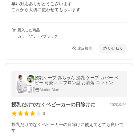
早い対応ありがとうございます

これから大切に使わせてもらいます
購入した商品
カラー/グレー×ブラック
違反報告
いいね
0
授乳ケープ 赤ちゃん 授乳 ケープ カバー ベ
ビー 可愛い エプロン型 お洒落 コットン レ
ース 調節可能 ベビーカー 日よけ 2way ギフ
MarineBlue
ト プレゼント
授乳だけでなくベビーカーの日除けに使え…
2020/9/26
4
授乳だけでなくベビーカーの日除けに使えてとても良いで
す