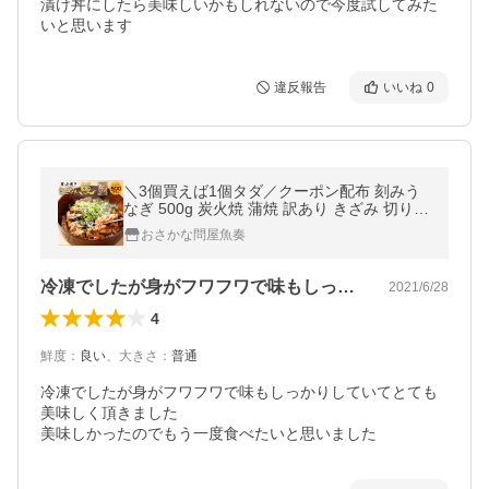
漬け丼にしたら美味しいかもしれないので今度試してみた
いと思います
違反報告
いいね
0
＼3個買えば1個タダ／クーポン配布 刻みう
なぎ 500g 炭火焼 蒲焼 訳あり きざみ 切り落
し 端材 ウナギ 母の日 父の日 敬老 中元 ギフ
おさかな問屋魚奏
ト
冷凍でしたが身がフワフワで味もしっかり…
2021/6/28
4
鮮度
：
良い
、
大きさ
：
普通
冷凍でしたが身がフワフワで味もしっかりしていてとても
美味しく頂きました

美味しかったのでもう一度食べたいと思いました