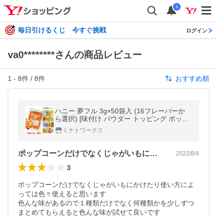
i
毎日引けるくじ 今すぐ挑戦
ログイン
va0********さんの商品レビュー
1
-
8
件 /
8
件
おすすめ順
ハニー 夢フル 3g×50袋入 (16フレーバーか
ら選択) [味付け パウダー トッピング ポップ
コーン用 フリフリポテト用 フライドポテト
ミナトワークス
用 シャカシャカ]
ポップコーンだけでなくじゃがいもにかけ…
2022/8/4
3
ポップコーンだけでなくじゃがいもにかけたり使い方によ
っては色々使えると思います

色んな味があるので１種類だけでなく何種類かを少しずつ
まとめてもらえると色んな味が試せて良いです