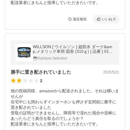
配送業者にきちんと指導していただきたいです。
違反報告
いいね
0
WILLSON [ ウイルソン ] 超防水 ダーク&am
p;メタリック車用 固形 (310ｇ) [ 品番 ] 0110
3[HTRC 3]
Rainbow Selection
勝手に置き配されていました
2025/5/21
2
他の投稿同様、amazonから配送されました、それは構いま
せんが

在宅中にも関わらずインターホンも押さず玄関前に勝手に
置き配されていました

受取の証明ができませんし、降雨等で濡れた場合や泥棒に
あったらどう責任を取るのでしょうか？

配送業者にきちんと指導していただきたいです。