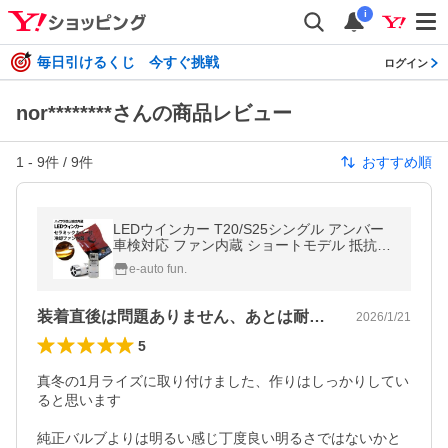
i
毎日引けるくじ 今すぐ挑戦
ログイン
nor********さんの商品レビュー
1
-
9
件 /
9
件
おすすめ順
LEDウインカー T20/S25シングル アンバー
車検対応 ファン内蔵 ショートモデル 抵抗・
キャンセラー内蔵 50W 3600ルーメン ステ
e-auto fun.
ルス バルブ 2本[M便 1/4]
装着直後は問題ありません、あとは耐久性
2026/1/21
5
真冬の1月ライズに取り付けました、作りはしっかりしてい
ると思います

純正バルブよりは明るい感じ丁度良い明るさではないかと