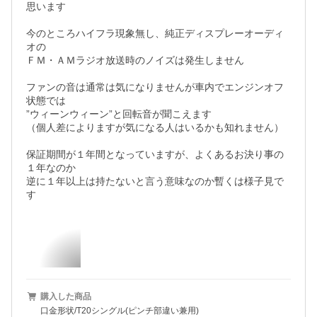
思います

今のところハイフラ現象無し、純正ディスプレーオーディ
オの

ＦＭ・ＡＭラジオ放送時のノイズは発生しません

ファンの音は通常は気になりませんが車内でエンジンオフ
状態では

”ウィーンウィーン”と回転音が聞こえます

（個人差によりますが気になる人はいるかも知れません）

保証期間が１年間となっていますが、よくあるお決り事の
１年なのか

逆に１年以上は持たないと言う意味なのか暫くは様子見で
購入した商品
口金形状/T20シングル(ピンチ部違い兼用)