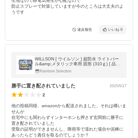
生地なので静電気発生が心配なので

防止スプレーで対策していますが今のところは大丈夫のよ
違反報告
いいね
0
WILLSON [ ウイルソン ] 超防水 ライトパー
ル&amp;メタリック車用 固形 (310ｇ) [ 品番
] 01102[HTRC 3]
Rainbow Selection
勝手に置き配されていました
2025/5/17
2
他の投稿同様、amazonから配送されました、それは構いま
せんが

在宅中にも関わらずインターホンも押さず玄関前に勝手に
置き配されていました

受取の証明ができませんし、降雨等で濡れた場合や泥棒に
あったらどう責任を取るのでしょうか？
