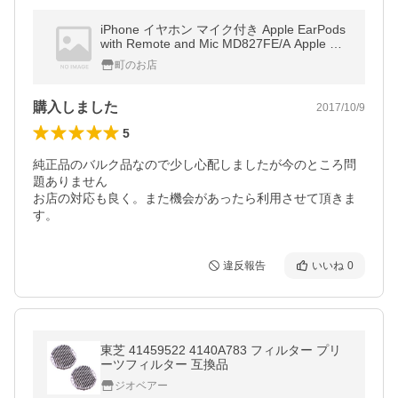
iPhone イヤホン マイク付き Apple EarPods
with Remote and Mic MD827FE/A Apple 純
正付属品 iPhone 5 6 6s SE iPod アップル イ
町のお店
ヤーポッズ
購入しました
2017/10/9
5
純正品のバルク品なので少し心配しましたが今のところ問
題ありません

お店の対応も良く。また機会があったら利用させて頂きま
す。
違反報告
いいね
0
東芝 41459522 4140A783 フィルター プリ
ーツフィルター 互換品
ジオベアー