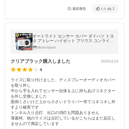
違反報告
いいね
1
オートライト センサー カバー ダイハツ トヨ
タ アトレー ハイゼット プリウス コンライト
車 クリア ブラック 爆買
Mono-biyori
クリアブラック購入しました
2025/11/13
4
ライズに取り付けました、ディスプレーオーディオカバー
を取り外し

中から手を入れてセンサー自体を上に持ちあげコネクター
を外し交換しました

面倒くさいけど上から小さいドライバー等でコネコネし外
すより確実です

トンネル入り点灯、出口の消灯も問題ありません

薄暮時、他のライズは点灯しているがこちらはまだ反応し
ませんので満足しています