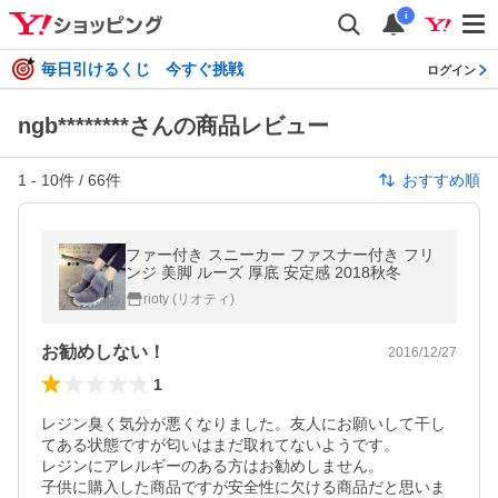
i
毎日引けるくじ 今すぐ挑戦
ログイン
ngb********さんの商品レビュー
1
-
10
件 /
66
件
おすすめ順
ファー付き スニーカー ファスナー付き フリ
ンジ 美脚 ルーズ 厚底 安定感 2018秋冬
rioty (リオティ)
お勧めしない！
2016/12/27
1
レジン臭く気分が悪くなりました。友人にお願いして干し
てある状態ですが匂いはまだ取れてないようです。

レジンにアレルギーのある方はお勧めしません。

子供に購入した商品ですが安全性に欠ける商品だと思いま