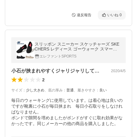
違反報告
いいね
0
スリッポン スニーカー スケッチャーズ SKE
CHERS レディース ゴーウォーク スマート
GOWALK SMART シューズ 靴 16700
エレファントSPORTS
小石が挟まれやすくジャリジャリして不便！
2020/4/5
2
サイズ
：
少し大きめ
、
底の厚み
：
普通
、
履きやすさ
：
良い
毎日のウォーキングに使用しています。は着心地は良いの
ですが靴裏に小石が毎日挟まれ　毎日小石取りをしなけれ
ばなりません。

ボンドで隙間を埋めましたがボンドがすぐに取れ効果がな
かったです。同じメーカーの他の商品を購入しました。