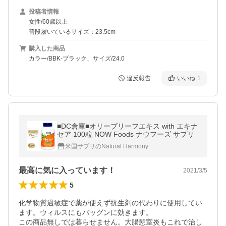
投稿者情報
女性/60歳以上
普段履いているサイズ：23.5cm
購入した商品
カラー/BBK-ブラック、サイズ/24.0
違反報告
いいね
1
■DC倉庫■オリーブリーフエキス with エキナ
セア 100粒 NOW Foods ナウフーズ サプリ
米国サプリのNatural Harmony
最高に気に入っています！
2021/3/5
5
化学物質過敏症で薬が使えず抗生剤の代わりに使用してい
ます。ウィルスにもバッグンに効きます。

この商品無しでは暮らせません。大腸憩室炎もこれで治し