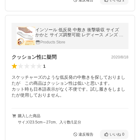
違反報告
いいね
1
インソール 低反発 中敷き 衝撃吸収 サイズ
かかと サイズ調整可能 レディース メンズ 2
3.5cm〜27cm 送料無料 PK1-40
Products Store
クッション性に疑問
2020/8/18
1
スケッチャーズのような低反発の中敷きを探しておりまし
たが　この商品はクッション性は低いと思います。

カット時も日本語表示がなく不便です。試し履きをしまし
たが使用しておりません。
購入した商品
サイズ/23.5cm～27cm、入り数/1足分
違反報告
いいね
0