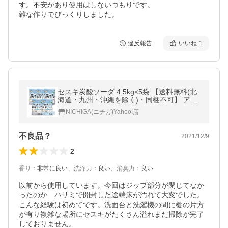
す。不安があり使用はしないつもりです。

雑な作りでびっくりしました。
違反報告
いいね
1
セスキ炭酸ソーダ 4.5kg×5袋 【送料無料(北
海道・九州・沖縄を除く)・同梱不可】 アル
カリ洗浄剤 NICHIGA(ニチガ) TKJ
NICHIGA(ニチガ)Yahoo!店
不良品？
2021/12/9
2
香り
：
非常に良い
、
洗浄力
：
良い
、
消臭力
：
良い
以前から使用しています。今回はジップ部分が閉じてなか
ったのか　ハサミで開封した途端床が汚れて大変でした。

こんな経験は初めてです。洗面台と洗濯機の間に棚の片方
が有り複雑な場所にセスキがたくさん溢れまだ掃除が完了
しておりません。