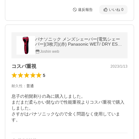
違反報告
いいね
0
パナソニック メンズシェーバー[電気シェー
バー](3枚刃)(赤) Panasonic WET/ DRY ES-R
L15-R 返品種別A
Joshin web
コスパ重視
2023/1/13
5
耐久性
：
普通
息子の初髭剃りの為に購入しました。

まだまだ柔らかい髭なので性能重視よりコスパ重視で購入
しました。

さすがはパナソニックなので全く問題なく使用していま
す。