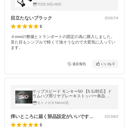
ブラック 黒 後輪 ツールズアイランド
TOOLSISLAND
目立たないブラック
2026/7/4
5
４miniの整備とトランポートの固定の為に購入しました。

見た目もシンプルで軽くて強そうなので大変気に入ってい
ます。
違反報告
いいね
0
ケップスピード モンキー50 【5.5J対応】ド
ラムハブ用リヤブレーキストッパー単品 ワ
イドスイングアーム用 KEPSPEED
モトメガネYahoo!店
痒いところに届く部品設定がいいですね。…
2023/8/2
5