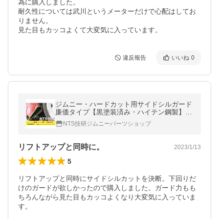
為に購入しました。

耐久性については武川というメーターだけで心配はしてお
りません。

見た目もカッコよくて大変気に入っています。
違反報告
いいね
0
ジムニー・ハードカット用サイドシルガード
廉価タイプ【黒塗装済み・ハイテン鋼製】適
用車種：SJ30(3型以降)JA11JA22 NTS技研
NTS技研ジムニーパーツショップ
リフトアップと同時に。
2023/1/13
5
リフトアップと同時にサイドシルカットを決断。下回りだ
けのガードが欲しかったので購入しました。ガード力もも
ちろんながら見た目もカッコよくなり大変気に入っていま
す。