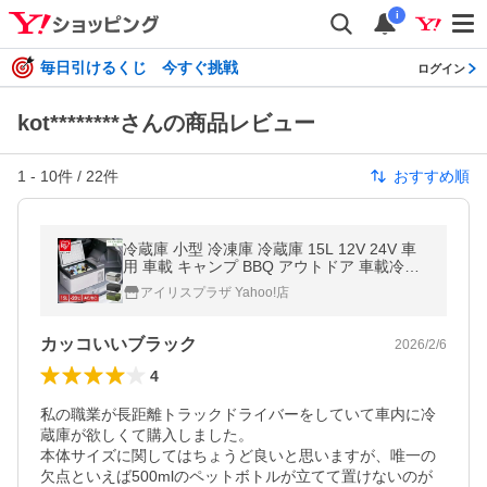
i
毎日引けるくじ 今すぐ挑戦
ログイン
kot********さんの商品レビュー
1
-
10
件 /
22
件
おすすめ順
冷蔵庫 小型 冷凍庫 冷蔵庫 15L 12V 24V 車
用 車載 キャンプ BBQ アウトドア 車載冷凍
庫 車載用冷蔵庫 ポータブル冷蔵庫 PCR-15U
アイリスプラザ Yahoo!店
カッコいいブラック
2026/2/6
4
私の職業が長距離トラックドライバーをしていて車内に冷
蔵庫が欲しくて購入しました。

本体サイズに関してはちょうど良いと思いますが、唯一の
欠点といえば500mlのペットボトルが立てて置けないのが