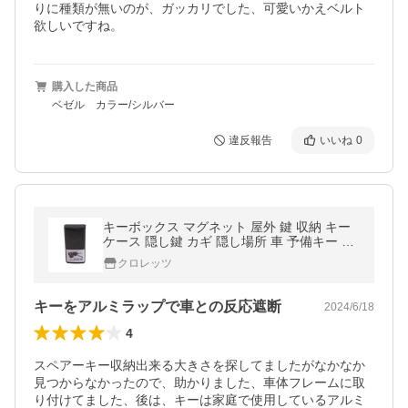
りに種類が無いのが、ガッカリでした、可愛いかえベルト
欲しいですね。
購入した商品
ベゼル カラー/シルバー
違反報告
いいね
0
キーボックス マグネット 屋外 鍵 収納 キー
ケース 隠し鍵 カギ 隠し場所 車 予備キー 盗
難防止 防犯グッズ
クロレッツ
キーをアルミラップで車との反応遮断
2024/6/18
4
スペアーキー収納出来る大きさを探してましたがなかなか
見つからなかったので、助かりました、車体フレームに取
り付けてました、後は、キーは家庭で使用しているアルミ