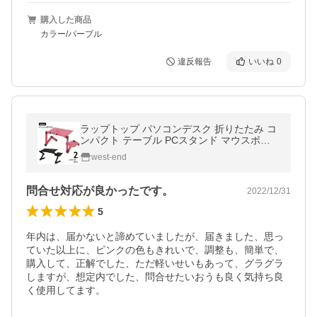
購入した商品
カラー/パープル
違反報告
いいね
0
ラップトップ パソコンデスク 折りたたみ コ
ンパクト テーブル PCスタンド マウスボー
ド付 角度調節 高さ調節 480 260ｍｍ 420 26
west-end
0ｍ
問合せ対応が良かったです。
2022/12/31
5
年内は、届かないと諦めていましたが、届きました、思っ
ていた以上に、ピンクの色もきれいで、調整も、簡単で、
購入して、正解でした、ただ軽いせいもあって、グラグラ
しますが、想定内でした、問合せたいおうも良く気持ち良
く使用してます。