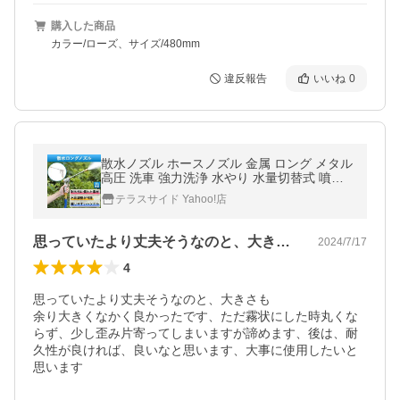
購入した商品
カラー/ローズ、サイズ/480mm
違反報告
いいね
0
散水ノズル ホースノズル 金属 ロング メタル
高圧 洗車 強力洗浄 水やり 水量切替式 噴射
ガン 車 バイク 農業 ガーデニング 庭 盆栽
テラスサイド Yahoo!店
思っていたより丈夫そうなのと、大きさも…
2024/7/17
4
思っていたより丈夫そうなのと、大きさも

余り大きくなかく良かったです、ただ霧状にした時丸くな
らず、少し歪み片寄ってしまいますが諦めます、後は、耐
久性が良ければ、良いなと思います、大事に使用したいと