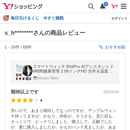
i
毎日引けるくじ 今すぐ挑戦
ログイン
s_h********さんの商品レビュー
1
-
10
件 /
68
件
おすすめ順
スマートウォッチ B16Pro AIアシスタント 2
4時間健康管理 2.08インチHD 光学＆温度セ
ンサー搭載 通話機能付き 皮膚温検知 睡眠検
Kousyo Store
知 呼吸エクササイズ IP68防水
期待以上です
2022/2/26
4
安いので、あまり期待してなっのですが、アップルウォッ
チ持ってますが、かなり、内容が、そうさも、見た目も、
そっくりで、ビックリしました、購入して、正解でした
が、妻に購入しましたが、かえのバンド見ましたが、あま