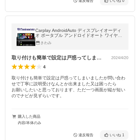
違反報告
いいね
0
Carplay AndroidAuto ディスプレイオーディ
オ ポータブル アンドロイドオート ワイヤレ
ス iPhone カープレイ 10Inch 11Inch
きわみ
取り付けも簡単で設定は戸惑ってしまいま…
2024/4/20
4
取り付けも簡単で設定は戸惑ってしまいましたが問い合わ
せで丁寧に説明受けなんとか出来ました又は困ったら

お願いしたいと思っております、ただ一つ画面が縦が短い
購入した商品
内容/本体のみ
違反報告
いいね
1