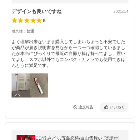
デザインも良いですね
2021/1/4
5
耐久性
：
普通
よく理解出来ないまま購入してしまいちょっと不安でした
が商品が届き説明書を見ながら一つ一つ確認していきまし
たが本当にびっくりで最近の自撮り棒は持ってよし、置い
てよし、スマホ以外でもコンパクトカメラでも使用できほ
んとうに満足です。
違反報告
いいね
0
CD/丘みどり/五島恋椿/白山雪舞い (楽譜付)