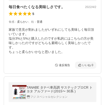
毎日食べたくなる美味しさです。
2022/4/2
5
食感
：
柔らかい
、
粒
：
普通
家族で意見が割れましたがいずれにしても美味しく毎日頂
いています。

塩分3%と5%と購入したのですが私的にはこちらの方が美
味しかったのですがどちらも素晴らしく美味しかったで
す。

ちょっと柔らかいかなと思いました。
違反報告
いいね
0
TANABE タナベ車高調 サステックプロCR ト
ヨタ アルファード(2015〜 30系 )
フジ スペシャルセレクション