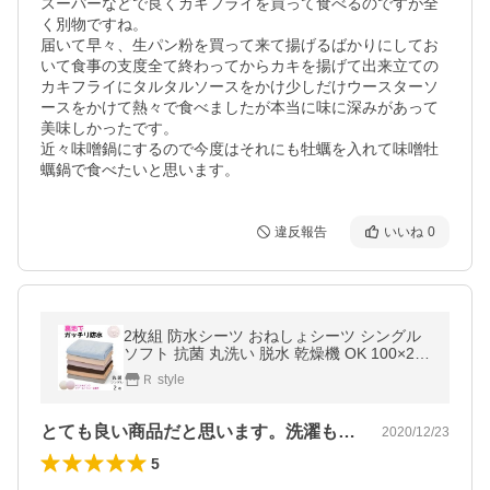
スーパーなどで良くカキフライを買って食べるのですが全
く別物ですね。

届いて早々、生パン粉を買って来て揚げるばかりにしてお
いて食事の支度全て終わってからカキを揚げて出来立ての
カキフライにタルタルソースをかけ少しだけウースターソ
ースをかけて熱々で食べましたが本当に味に深みがあって
美味しかったです。

近々味噌鍋にするので今度はそれにも牡蠣を入れて味噌牡
蠣鍋で食べたいと思います。
違反報告
いいね
0
2枚組 防水シーツ おねしょシーツ シングル
ソフト 抗菌 丸洗い 脱水 乾燥機 OK 100×205
cm 子供 介護 ペット 洗える
Ｒ style
とても良い商品だと思います。洗濯もしや…
2020/12/23
5