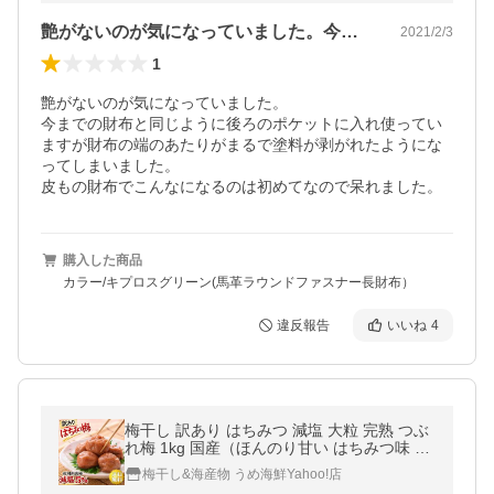
艶がないのが気になっていました。今まで…
2021/2/3
1
艶がないのが気になっていました。

今までの財布と同じように後ろのポケットに入れ使ってい
ますが財布の端のあたりがまるで塗料が剥がれたようにな
ってしまいました。

皮もの財布でこんなになるのは初めてなので呆れました。
購入した商品
カラー/キプロスグリーン(馬革ラウンドファスナー長財布）
違反報告
いいね
4
梅干し 訳あり はちみつ 減塩 大粒 完熟 つぶ
れ梅 1kg 国産（ほんのり甘い はちみつ味 塩
分5％）紀州南高梅 うめぼし 減塩梅干し は
梅干し&海産物 うめ海鮮Yahoo!店
ちみつ漬け 蜂蜜 梅 お中元