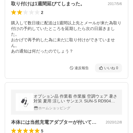
取り付けは1週間延びてしまった。
2017/5/6
2
購入して数日後に配送は1週間以上先とメールが来た為取り
付けの予約していたところを延期したら次の日届きまし
た。

おかげで再予約した為に未だに取り付けができていませ
ん。

あの通知は何だったのでしょう？
違反報告
いいね
0
オプション品 作業着 作業服 空調ウェア 暑さ
対策 夏用 涼しい サンエス SUN-S RD9045
充電器（代引き不可）（ラッピング不可）
ホームショッピング
本体には当然充電アダプターが付いている…
2020/12/8
5