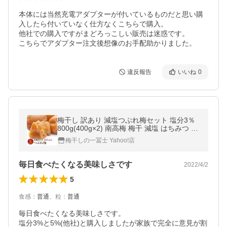
本体には当然充電アダプターが付いているものだと思い購
入したら付いていなく仕方なくこちらで購入。

他社での購入ですがまどろっこしい販売は迷惑です。

こちらでアダプター注文後想像のお手配助かりました。
違反報告
いいね
0
梅干し 訳あり 減塩つぶれ梅セット 塩分3％
800g(400g×2) 南高梅 梅干 減塩 はちみつ し
そ 国産 お弁当 おにぎり ギフト 健康 食品 人
梅干しの一冨士 Yahoo!店
気 爆買
毎日食べたくなる美味しさです
2022/4/2
5
食感
：
普通
、
粒
：
普通
毎日食べたくなる美味しさです。

塩分3%と5%(他社)と購入しましたが家族で完全に意見が割