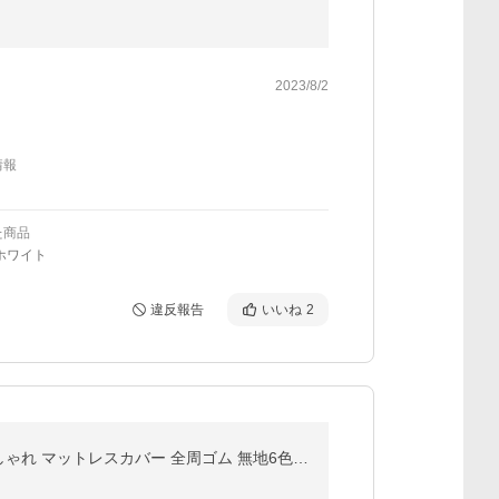
2023/8/2
情報
た商品
ホワイト
違反報告
いいね
2
★■-184 ボックスシーツ ベッドカバー あったか セミダブル 120×200×30cm マイクロファイバー 冬用 おしゃれ マットレスカバー 全周ゴム 無地6色 SD