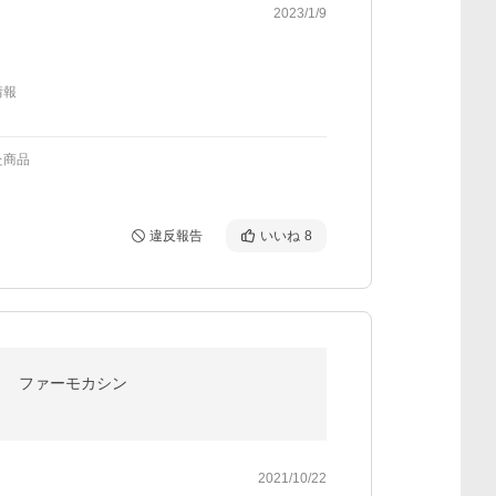
2023/1/9
情報
た商品
違反報告
いいね
8
メット ファーモカシン
2021/10/22