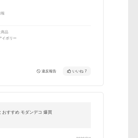
情報
た商品
アイボリー
違反報告
いいね
7
 おすすめ モダンデコ 爆買