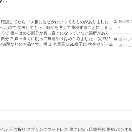
る…
確認してたら 1つ 板にヒビがはいってるものがありました。
投稿者
ったので 交換してもらう時間を考えて我慢することにしまし
-
ろで 板をはめる部分が真っ直ぐになっていない箇所があり 
自分で 真っ直ぐに削って無理やりはめこみました… 完成品
購入し
値段なりのお品です。棚は 充電器 USB端子に 携帯やゲーム
カラー/
イル 三つ折り スプリングマットレス 厚さ17cm 圧縮梱包 硬め ボンネ