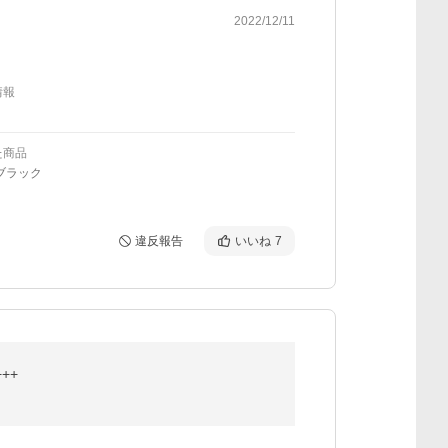
2022/12/11
情報
た商品
ブラック
違反報告
いいね
7
++