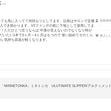
く…
っても気に入ってて何回もリピしてます。以前はサロンで定価
投稿者
入でき助かります。V3ファンデの前に下地として使用してま
-
す！ただひとつ言うならば 中身が見えないのでなくなり時が
 だいたい1本で3ヶ月～4ヶ月はもつので 使い始めてそのくら
購入し
ら 気持ち容器が軽くなります。
-
MINNETONKA」ミネトンカ ULUTIMATE SLIPPER/アルティ