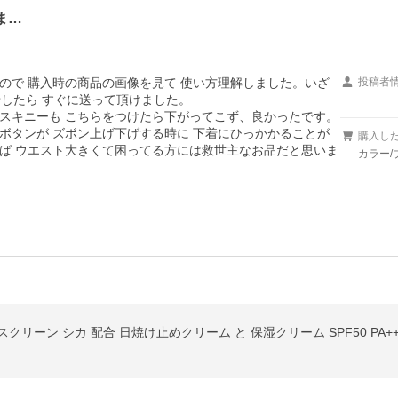
ま…
で 購入時の商品の画像を見て 使い方理解しました。いざ 
投稿者
したら すぐに送って頂けました。

-
スキニーも こちらをつけたら下がってこず、良かったです。 
ボタンが ズボン上げ下げする時に 下着にひっかかることが
購入し
ば ウエスト大きくて困ってる方には救世主なお品だと思いま
カラー/
ンスクリーン シカ 配合 日焼け止めクリーム と 保湿クリーム SPF50 PA++