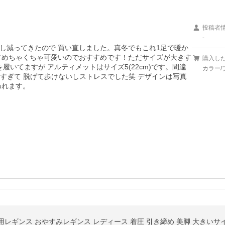
投稿者
-
し減ってきたので 買い直しました。真冬でもこれ1足で暖か
てめちゃくちゃ可愛いのでおすすめです！ただサイズが大きす
購入し
を履いてますが アルティメットはサイズ5(22cm)です。間違
カラー/
大きすぎて 脱げて歩けないしストレスでした笑 デザインは写真
われます。
ギンス おやすみレギンス レディース 着圧 引き締め 美脚 大きいサイズ 