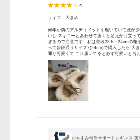
4
サイズ
：
大きめ
何年か前のアルティメットを履いていて踵が少
いし スキニーとあわせて履くと足元が目立っ
ぎるので注意です、私は普段23.5～24cmの靴
って普段通りサイズ7(24cm)で購入したら 
通り可愛くて これ履いてると必ず可愛いと言
おやすみ骨盤サポートレギンス 夜用レ