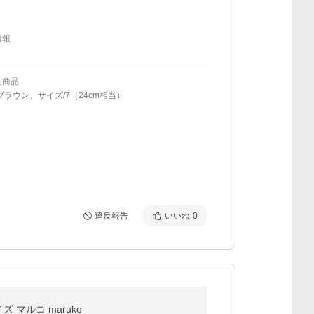
情報
た商品
ブラウン、サイズ/7（24cm相当）
違反報告
いいね
0
マルコ maruko