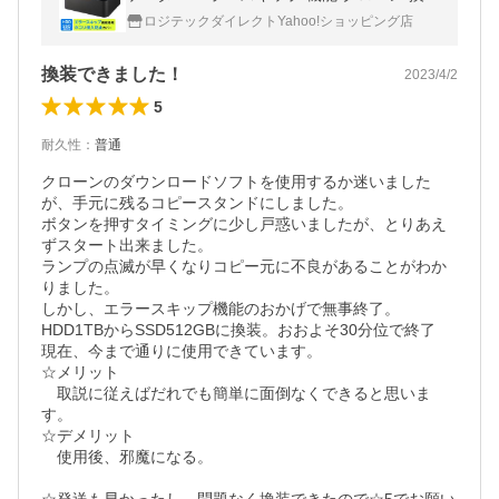
SATA 3.5インチ / 2.5インチ / Win / Mac LHR
ロジテックダイレクトYahoo!ショッピング店
-2BDPU3ES ypp
換装できました！
2023/4/2
5
耐久性
：
普通
クローンのダウンロードソフトを使用するか迷いました
が、手元に残るコピースタンドにしました。

ボタンを押すタイミングに少し戸惑いましたが、とりあえ
ずスタート出来ました。

ランプの点滅が早くなりコピー元に不良があることがわか
りました。

しかし、エラースキップ機能のおかげで無事終了。

HDD1TBからSSD512GBに換装。おおよそ30分位で終了

現在、今まで通りに使用できています。

☆メリット

　取説に従えばだれでも簡単に面倒なくできると思いま
す。

☆デメリット

　使用後、邪魔になる。
