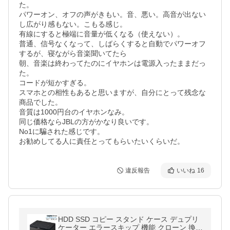
た。

パワーオン、オフの声がきもい。音、悪い。高音が出ない
し広がり感もない。こもる感じ。

有線にすると極端に音量が低くなる（使えない）。

普通、信号なくなって、しばらくすると自動でパワーオフ
するが、寝ながら音楽聞いてたら

朝、音楽は終わってたのにイヤホンは電源入ったままだっ
た。

コードが短かすぎる。

スマホとの相性もあると思いますが、自分にとって残念な
商品でした。

音質は1000円台のイヤホンなみ。

同じ価格ならJBLの方がかなり良いです。

No1に騙された感じです。

お勧めしてる人に責任とってもらいたいくらいだ。
違反報告
いいね
16
HDD SSD コピー スタンド ケース デュプリ
ケーター エラースキップ 機能 クローン 換装