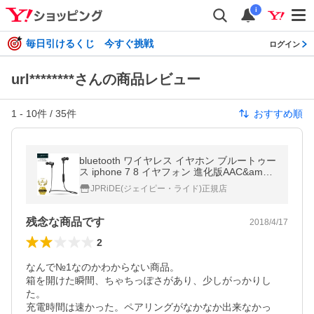
i
毎日引けるくじ 今すぐ挑戦
ログイン
url********さんの商品レビュー
1
-
10
件 /
35
件
おすすめ順
bluetooth ワイヤレス イヤホン ブルートゥー
ス iphone 7 8 イヤフォン 進化版AAC&amp;a
ptX 高音質 コーデック
JPRiDE(ジェイピー・ライド)正規店
残念な商品です
2018/4/17
2
なんで№1なのかわからない商品。

箱を開けた瞬間、ちゃちっぽさがあり、少しがっかりし
た。

充電時間は速かった。ペアリングがなかなか出来なかっ