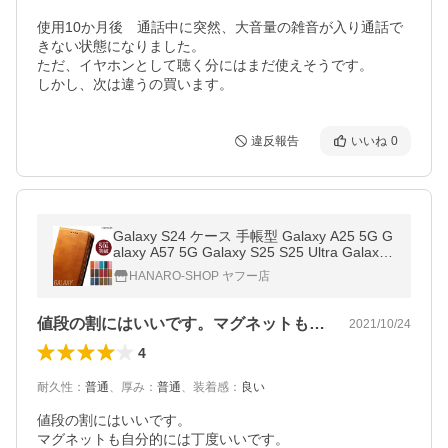
使用10か月後　通話中に突然、大音量の雑音が入り通話で
きない状態になりました。

ただ、イヤホンとして聴く分にはまだ使えそうです。

しかし、次は違うの買います。
違反報告
いいね
0
Galaxy S24 ケース 手帳型 Galaxy A25 5G G
alaxy A57 5G Galaxy S25 S25 Ultra Galaxy
S26 S26 Ultra Galaxy A36 5G Galaxy A55 5
HANARO-SHOP ヤフー店
G S25 FE S24 FE S24 Ultra
値段の割にはいいです。マグネットも自分…
2021/10/24
4
耐久性
：
普通
、
厚み
：
普通
、
装着感
：
良い
値段の割にはいいです。

マグネットも自分的には丁度いいです。
