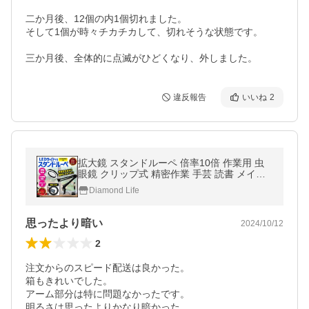
二か月後、12個の内1個切れました。

そして1個が時々チカチカして、切れそうな状態です。

三か月後、全体的に点滅がひどくなり、外しました。
違反報告
いいね
2
拡大鏡 スタンドルーペ 倍率10倍 作業用 虫
眼鏡 クリップ式 精密作業 手芸 読書 メイク
用 LED ライト付き 老眼
Diamond Life
思ったより暗い
2024/10/12
2
注文からのスピード配送は良かった。

箱もきれいでした。

アーム部分は特に問題なかったです。

明るさは思ったよりかなり暗かった、
