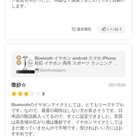
☆発送も早かったし、問題なく換装できたので☆5でお願い
します。

違反報告
いいね
1
Bluetooth イヤホン android スマホ iPhone
対応 イヤホン 両耳 スポーツ ランニング ス
テレオ カナル型 通話 イヤホンマイク ワイヤ
StoreKumagoro
レス 高音質 防汗 k522
微妙☆
2017/5/16
3
Bluetoothのイヤホンマイクとしては、とてもリーズナブル
です。なので、過度の期待はしない方が良さそうです。日
本語の取説紙入ってるので、すぐに設定できました。音質
は高音域や広がり感は微妙です。イヤホンマイクとしては
まだ使っていませんので不明です。安ければいい方にはお
すすめです。
