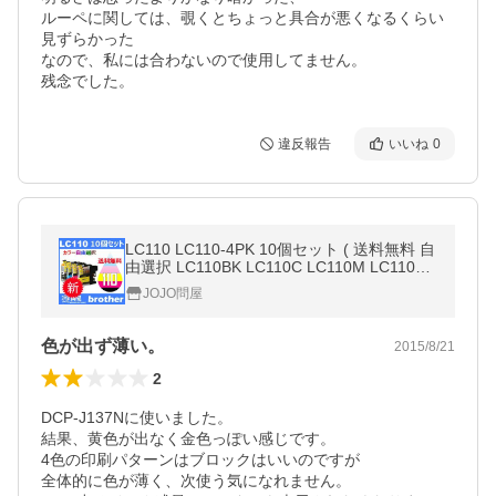
ルーペに関しては、覗くとちょっと具合が悪くなるくらい
見ずらかった

なので、私には合わないので使用してません。

残念でした。
違反報告
いいね
0
LC110 LC110-4PK 10個セット ( 送料無料 自
由選択 LC110BK LC110C LC110M LC110Y )
互換インク BR社 最新バージョンICチップ付
JOJO問屋
色が出ず薄い。
2015/8/21
2
DCP-J137Nに使いました。

結果、黄色が出なく金色っぽい感じです。

4色の印刷パターンはブロックはいいのですが

全体的に色が薄く、次使う気になれません。
