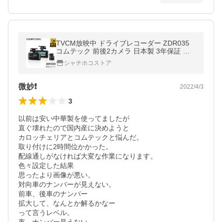
TVCM放映中 ドライブレコーダー ZDR035
コムテック 前後2カメラ 日本製 3年保証 ノ
イズ対策済 フルHD高画質 常時 衝撃録画 GP
シャチホコストア
S搭載 駐車監視対応
微妙❗
2022/4/3
3
以前は安い中華製を使ってましたが

直ぐ壊れたので国内産に決めようと

カロッチェリアとコムテックと悩んだ。

取り付けに2時間位かかった。

配線通しがなければ大変な作業になります。

色々設定した結果

思ったより画像が悪い。

対向車のナンバーが見えない。

前車、後車のナンバー

拡大して、なんとか解るかなー

って言うレベル。
