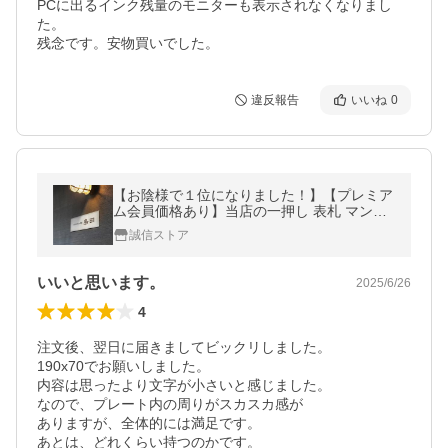
PCに出るインク残量のモニターも表示されなくなりまし
た。

残念です。安物買いでした。
違反報告
いいね
0
【お陰様で１位になりました！】【プレミア
ム会員価格あり】当店の一押し 表札 マンシ
ョン ポスト シール ステンレス ネームプレー
誠信ストア
ト 番地 漢字 gs-nmpl-1010b
いいと思います。
2025/6/26
4
注文後、翌日に届きましてビックリしました。

190x70でお願いしました。

内容は思ったより文字が小さいと感じました。

なので、プレート内の周りがスカスカ感が

ありますが、全体的には満足です。

あとは、どれくらい持つのかです。