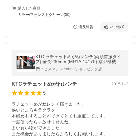
購入した商品
カラー/フォレストグリーン(30)
違反報告
いいね
0
KTC ラチェットめがねレンチ(両頭首振タイ
プ) 全長230mm (MR1A-1417F) 京都機械工
具
エヒメマシン Yahoo!ショッピング店
KTCラチェットめがねレンチ
2015/11/2
5
ラチェットめがねレンチ届きました。

狭いところもラクラク

本締めもすることができてとても重宝してます。

一度使ったら手放せませんね。

よい買い物ができました。

また機会がありましたらよろしくお願いします。