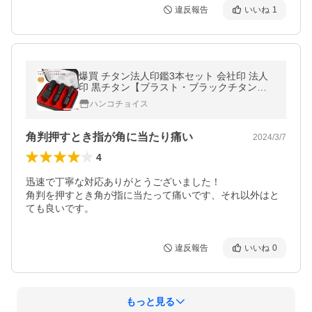
違反報告
いいね
1
爆買 チタン法人印鑑3本セット 会社印 法人
印 黒チタン【ブラスト・ブラックチタン実
印[天丸]18mm+銀行印[天丸] 16.5mm+角印
ハンコチョイス
[天角]21mm/24mm ケース付き】
角判押すとき指が角に当たり痛い
2024/3/7
4
迅速で丁寧な対応ありがとうございました！

角判を押すとき角が指に当たって痛いです、それ以外はと
ても良いです。
違反報告
いいね
0
もっと見る