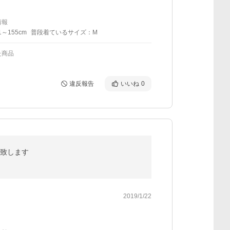
情報
1～155cm
普段着ているサイズ：M
た商品
違反報告
いいね
0
送致します
2019/1/22