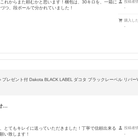
これからまた頼むかと思います！梱包は、30キロを、一箱に
投稿者
ロづつ、段ボールで分かれていました！
-
購入し
-
せ…
、とてもキレイに送っていただきました！丁寧で信頼出来る
投稿者
願い致します！
-