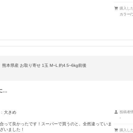
購入し
カラー/
本県産 お取り寄せ 1玉 M~L 約4.5~6kg前後
に…
：
大きめ
投稿者
-
合って良かったです！スーパーで買うのと、全然違っていま
ざいました！
購入し