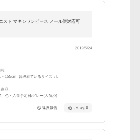
ウエスト マキシワンピース メール便対応可
2019/5/24
情報
1～155cm
普段着ているサイズ：L
た商品
M、色・入荷予定日/グレー(入荷済)
違反報告
いいね
0