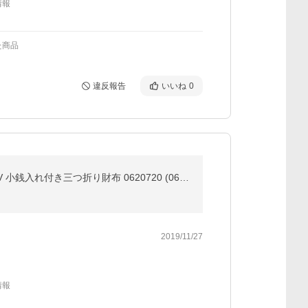
情報
た商品
違反報告
いいね
0
ダコタ ブラックレーベル 3年保証＋プレゼント付 Dakota BLACK LABEL ダコタ ブラックレーベル リバーV 小銭入れ付き三つ折り財布 0620720 (0625700)
2019/11/27
情報