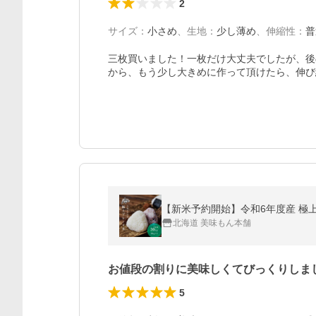
2
サイズ
：
小さめ
、
生地
：
少し薄め
、
伸縮性
：
普
三枚買いました！一枚だけ大丈夫でしたが、後
から、もう少し大きめに作って頂けたら、伸び
【新米予約開始】令和6年度産 極上ブレ
北海道 美味もん本舗
お値段の割りに美味しくてびっくりしま
5