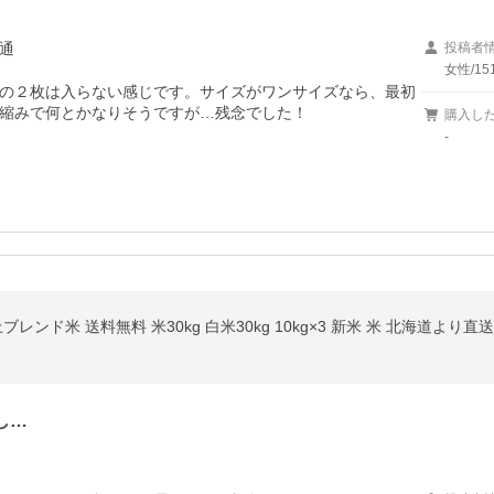
通
投稿者
女性/15
の２枚は入らない感じです。サイズがワンサイズなら、最初
縮みで何とかなりそうですが…残念でした！
購入し
-
ンド米 送料無料 米30kg 白米30kg 10kg×3 新米 米 北海道より直
し…