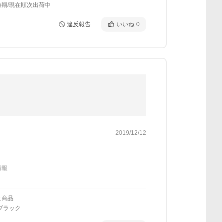
時期/現在順次出荷中
違反報告
いいね
0
2019/12/12
情報
た商品
ブラック