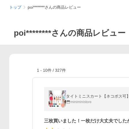
トップ
poi********さんの商品レビュー
poi********さんの商品レビュー
1
-
10
件 /
327
件
タイトミニスカート【ネコポス可
miniministore
三枚買いました！一枚だけ大丈夫でした