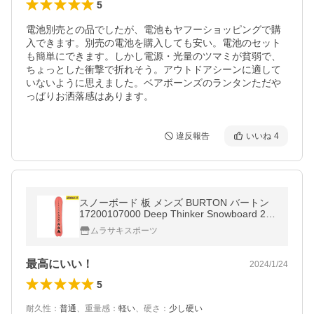
5
電池別売との品でしたが、電池もヤフーショッピングで購
入できます。別売の電池を購入しても安い。電池のセット
も簡単にできます。しかし電源・光量のツマミが貧弱で、
ちょっとした衝撃で折れそう。アウトドアシーンに適して
いないように思えました。ベアボーンズのランタンただや
っぱりお洒落感はあります。
違反報告
いいね
4
スノーボード 板 メンズ BURTON バートン
17200107000 Deep Thinker Snowboard 23-
24モデル ムラサキスポーツ KK A26
ムラサキスポーツ
最高にいい！
2024/1/24
5
耐久性
：
普通
、
重量感
：
軽い
、
硬さ
：
少し硬い