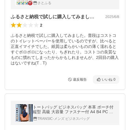
ダブル 96ロール 日用品 人気
さとふる
ふるさと納税で試しに購入してみました。…
2025/6/8
2
ふるさと納税で試しに購入してみました。普段はコストコ
のトイレットペーパーを使用しているのですが、比べると
正直イマイチでした。紙質は柔らかいものの薄く濡れると
すぐボロボロになったり、ちぎれたり。コストコの良質な
ものに慣れてしまったからかもしれませんが、2回目の購入
はないですね(T . T)
違反報告
いいね
0
トートバッグ ビジネスバッグ 本革 ポーチ付
縦型 高級 大容量 ファスナー付 A4 B4 PC 通
勤 就活 通学 旅行 出張 GB1005
TRANSIC-メンズ ビジネスバッグ