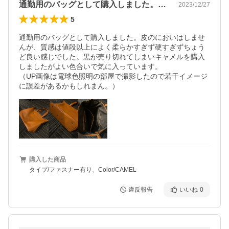
通勤用のバッグとして購入しました。皮の…
2023/12/27
5
通勤用のバッグとして購入しました。皮のにおいはしませ
んが、質感は値段以上によく柔らかすぎず硬すぎずちょう
ど良い感じでした。黒が売り切れてしまいキャメルを購入
しましたがよい色合いで気に入っています。

（UP画像は電球色照明の部屋で撮影したので若干イメージ
に誤差があるかもしれまん。）
購入した商品
タイプ/ファスナー有り、Color/CAMEL
違反報告
いいね
0