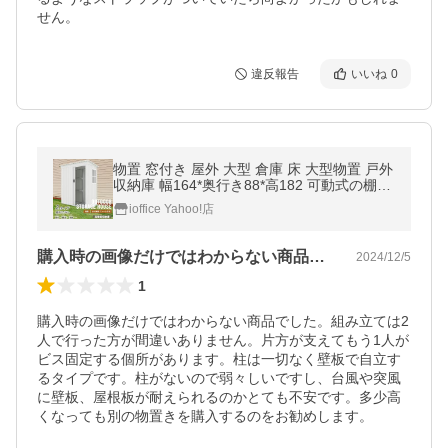
せん。
違反報告
いいね
0
物置 窓付き 屋外 大型 倉庫 床 大型物置 戸外
収納庫 幅164*奥行き88*高182 可動式の棚付
き 物置 防水/耐侯 頑丈 大容量 スチール クリ
ioffice Yahoo!店
スマス
購入時の画像だけではわからない商品でし…
2024/12/5
1
購入時の画像だけではわからない商品でした。組み立ては2
人で行った方が間違いありません。片方が支えてもう1人が
ビス固定する個所があります。柱は一切なく壁板で自立す
るタイプです。柱がないので弱々しいですし、台風や突風
に壁板、屋根板が耐えられるのかとても不安です。多少高
くなっても別の物置きを購入するのをお勧めします。