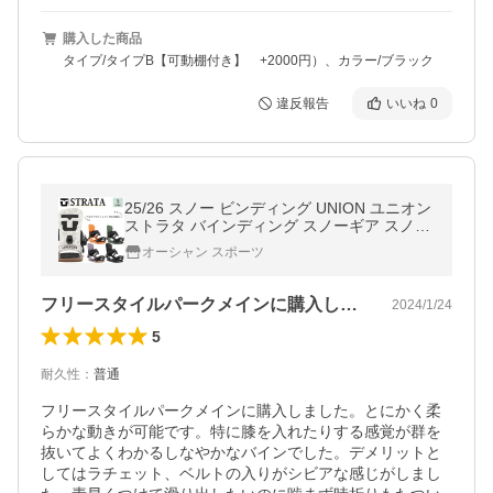
購入した商品
タイプ/タイプB【可動棚付き】 +2000円）、カラー/ブラック
違反報告
いいね
0
25/26 スノー ビンディング UNION ユニオン
ストラタ バインディング スノーギア スノボ
STRATA メンズ 日本正規品
オーシャン スポーツ
フリースタイルパークメインに購入しまし…
2024/1/24
5
耐久性
：
普通
フリースタイルパークメインに購入しました。とにかく柔
らかな動きが可能です。特に膝を入れたりする感覚が群を
抜いてよくわかるしなやかなバインでした。デメリットと
してはラチェット、ベルトの入りがシビアな感じがしまし