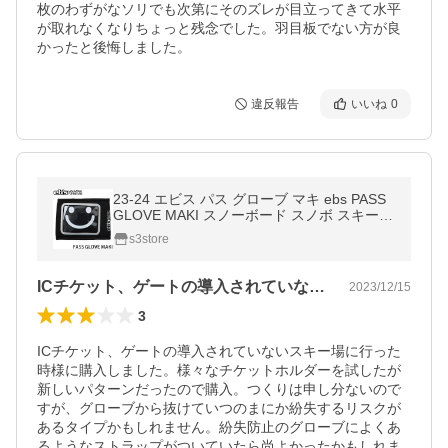
枚のわずがなソリでも次第にそのズレが目立ってきて水平
が取れなくなりちょっと残念でした。羽目板でない方が良
かったと後悔しました。
違反報告
いいね
0
23-24 エビス パス グローブ マキ ebs PASS
GLOVE MAKI スノーボード スノボ スキー
パスケース リフト券 SNOWBOARD 2024 カ
s3store
ラー:Black
ICチケット、ゲートの導入されていない…
2023/12/15
3
ICチケット、ゲートの導入されていないスキー場に行った
時様に購入しました。様々なチケットホルダーを試したが
新しいパターンだったので購入。つくりは申し分ないので
すが、グローブから抜けていつのまにか紛失するリスクが
あるタイプかもしれません。紛失防止のグローブによくあ
るようなストラップがついていたら尚よかったかもしれま