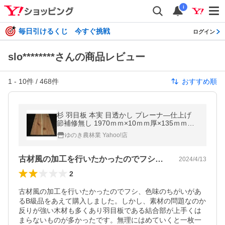
i
毎日引けるくじ 今すぐ挑戦
ログイン
slo********さんの商品レビュー
1
-
10
件 /
468
件
おすすめ順
杉 羽目板 本実 目透かし プレーナ―仕上げ
節補修無し 1970ｍｍ×10ｍｍ厚×135ｍｍ幅
24枚（2坪入）
ゆのき農林業 Yahoo!店
古材風の加工を行いたかったのでフシ、色…
2024/4/13
2
古材風の加工を行いたかったのでフシ、色味のちがいがあ
るB級品をあえて購入しました。しかし、素材の問題なのか
反りが強い木材も多くあり羽目板である結合部が上手くは
まらないものが多かったです。無理にはめていくと一枚一