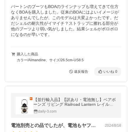
バートンのブーツもBOAのラインナップも増えてきて仕方
なくBOAを購入しました。従来のBOAにはよいイメージが
ありませんでしたが、このモデルは大変よかったです。だ
だシェルの耐久性がイマイチ？ストラップに擦れる部分が
他のブーツより弱い気がしました。結果シェルがボロボロ
になるのが早いです。
購入した商品
カラー/Almandine、サイズ/26.5cm-US8.5
違反報告
いいね
0
【並行輸入品】【訳あり・電池無し】ベアボ
ーンズ リビング Railroad Lantern レイルロ
ード ランタン LED Antique Bronze LIV-280
daily-3.com
Barebones Living
電池別売との品でしたが、電池もヤフーシ…
2024/8/18