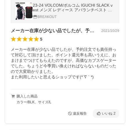
23-24 VOLCOM/ボルコム IGUCHI SLACK v
est メンズ レディース アバランチベスト バ
ックパック スノーボードウェア スノーウェ
BREAKOUT
アー 2024
メーカー在庫が少ない品でしたが、予約注…
2021/10/29
5
メーカー在庫が少ない品でしたが、予約注文でも責任持っ
て対応して頂けました。ポイント還元率も高いうえに、お
まけまでつけてもらえたのですが、高価なカブスゲーター
でした。ちょうど今季買い換えければならないものだった
ので大変助かりました。

また利用したいと思えるショップです(*´∇｀*)
購入した商品
カラー/BLK、サイズ/L
違反報告
いいね
2