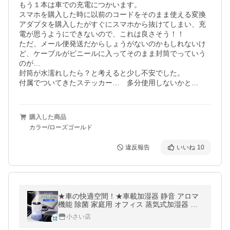
もう１本は車での充電につかいます。

スマホを購入した時に以前のコードをそのまま使える変換
アダプタを購入したがすぐにスマホから抜けてしまい、充
電が思うようにできないので、これは良さそう！！

ただ、メール便発送だからしょうがないのかもしれないけ
ど、ケーブルがビニールに入ってそのまま封筒でっていう
のが…

封筒が水濡れしたら？と考えると少し不安でした。

付属でついてきたステッカー…　多分使用しないかと…
購入した商品
カラー/ローズゴールド
違反報告
いいね
10
★車の快適空間！★車載加湿器 静音 アロマ
機能 除菌 家庭用 オフィス 蒸気式加湿器 乾
燥対策 USB充電 車内快適 水分補給 次亜塩素
小さい店
酸水対応 自動湿度調節