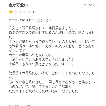
色が可愛い
2025/3/10
1
耐久性
：
壊れやすい
、
効き
：
悪い
注文して即日発送されて、昨日届きました。

職場のデスクで使用しているのが壊れたので、購入しまし
た。

タンク容量もそれまで使っていたものより多いし、給水芯
も装着済み１本の他に替えが２本入っており、とてもあり
がたいです。

カラーが可愛いのも良いです。

（消したいこともあるので☆４にしました）

車載用にもう１つ買えばよかったです。。。

使用後１カ月経たないうちにほぼミストが出なくなりまし
た。

芯に充分水を吸わせたり、同じ長さの芯がもっと柔らかい
ものなど、色々変えてみましたが全然出ず

ただライトが点いてるだけのものになりました。