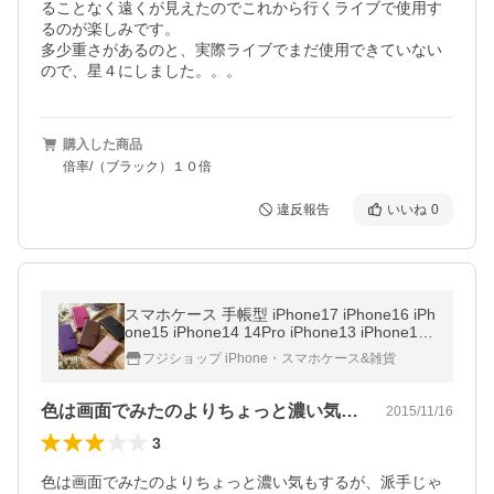
ることなく遠くが見えたのでこれから行くライブで使用す
るのが楽しみです。

多少重さがあるのと、実際ライブでまだ使用できていない
ので、星４にしました。。。
購入した商品
倍率/（ブラック）１０倍
違反報告
いいね
0
スマホケース 手帳型 iPhone17 iPhone16 iPh
one15 iPhone14 14Pro iPhone13 iPhone12
11 iPhone8 ケース Xperia AQUOS Galaxy Pi
フジショップ iPhone・スマホケース&雑貨
xel @ レザー FJ6084
色は画面でみたのよりちょっと濃い気もす…
2015/11/16
3
色は画面でみたのよりちょっと濃い気もするが、派手じゃ