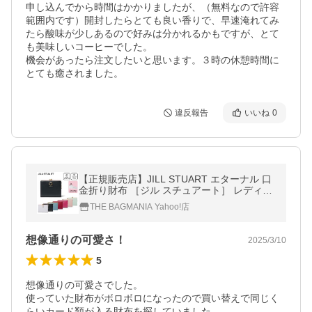
申し込んでから時間はかかりましたが、（無料なので許容
範囲内です）開封したらとても良い香りで、早速淹れてみ
たら酸味が少しあるので好みは分かれるかもですが、とて
も美味しいコーヒーでした。

機会があったら注文したいと思います。３時の休憩時間に
とても癒されました。
違反報告
いいね
0
【正規販売店】JILL STUART エターナル 口
金折り財布 ［ジル スチュアート］ レディー
ス 折財布 二つ折り がま口 ミニ コンパクト
THE BAGMANIA Yahoo!店
レザー
想像通りの可愛さ！
2025/3/10
5
想像通りの可愛さでした。

使っていた財布がボロボロになったので買い替えで同じく
らいカード類が入る財布を探していました。
