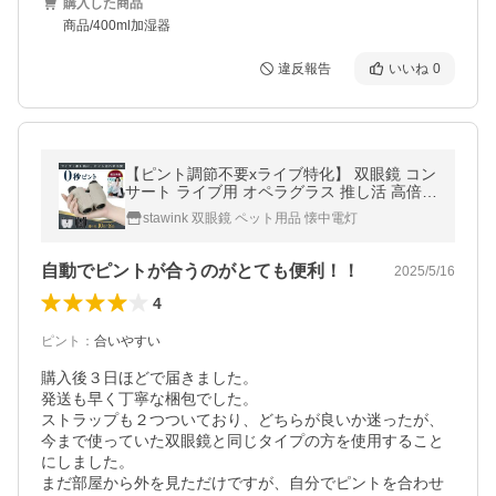
購入した商品
商品/400ml加湿器
違反報告
いいね
0
【ピント調節不要xライブ特化】 双眼鏡 コン
サート ライブ用 オペラグラス 推し活 高倍率
10倍 野外 防振 オートフォーカス スポーツ
stawink 双眼鏡 ペット用品 懐中電灯
観戦 ポイント消化 爆買
自動でピントが合うのがとても便利！！
2025/5/16
4
ピント
：
合いやすい
購入後３日ほどで届きました。

発送も早く丁寧な梱包でした。

ストラップも２つついており、どちらが良いか迷ったが、
今まで使っていた双眼鏡と同じタイプの方を使用すること
にしました。

まだ部屋から外を見ただけですが、自分でピントを合わせ