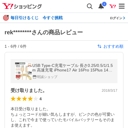
i
毎日引けるくじ 今すぐ挑戦
ログイン
rek********さんの商品レビュー
1
-
6
件 /
6
件
おすすめ順
USB Type-C充電ケーブル 長さ0.25/0.5/1/1.5
m 高速充電 iPhone17 Air 16Pro 15Plus 14Pr
omax 13mini 12 11 XS Max XR X データ転
明誠ショップ
送 Android【PL保険済み安心】
受け取りました。
2018/3/17
4
本日受け取りました。

ちょっとコードが細い気もしますが、ピンクの色が可愛い
し、これで今まで使っていたモバイルバッテリーもそのま
ま使えます。
