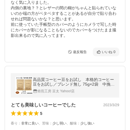
なく気に入りました。

内側の裏地？？とレザーの間の糊がちゃんと貼られていな
いのか端の方がベタベタすることがあるが自分で貼り合わ
せれば問題ないかな？と思います。

前に使っていた手帳型のカバーのようにカメラで写した時
にカバーが影になることもないのでカバーをつけたまま撮
影出来るので気に入ってます。
違反報告
いいね
0
高品質コーヒー豆をお試し 本格的コーヒー
豆をお試し／ブレンド無し 75g×2袋 中挽き
限定
焙煎工房 豆太 Yahoo!店
とても美味しいコーヒーでした
2023/3/29
5
香り
：
非常に良い
、
苦味
：
少し弱い
、
酸味
：
少し強い