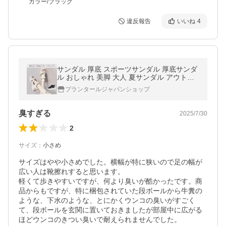
カラー/ブラック
違反報告
いいね
4
サンダル 厚底 スポーツサンダル 厚底サンダ
ル おしゃれ 美脚 大人 夏サンダル アウトド
ア 快適 旅行 滑りにくい 春夏 お出かけ かわ
プランタールジャパンショップ
いい 爆買
臭すぎる
2025/7/30
2
サイズ
：
小さめ
サイズはやや小さめでした。横幅が特に狭いので足の幅が
広い人は靴擦れすると思います。

軽くて歩きやすいですが、何より臭いが酷かったです。商
品からもですが、特に梱包されていた段ボールから牛糞の
ような、下水のような、とにかくウンコの臭いがすごく
て、段ボールを玄関に置いておきましたが部屋中に広がる
ほどウンコのきつい臭いで耐えられませんでした。