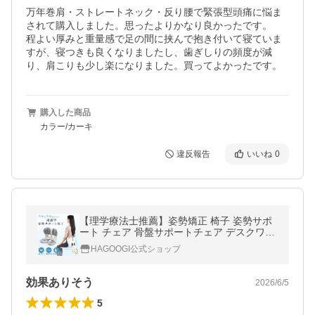
万年巻肩・ストレートネック・反り腰で緊張型頭痛に悩ま
されて購入しました。思ったよりかなり良かったです。

程よい厚みと重量感で足の間に挟んで抱き付いて寝ていま
すが、寝つきも良くなりましたし、歯ぎしりの頻度が減
り、肩こりも少し楽になりました。買ってよかったです。
購入した商品
カラー/カーキ
違反報告
いいね
0
【理学療法士推薦】姿勢矯正 椅子 姿勢サポ
ート チェア 骨盤サポートチェア デスクワー
ク 座椅子 オフィス 姿勢が良くなる 骨盤
HAGOOGI公式ショップ
効果ありそう
2026/6/5
5