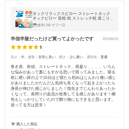
ネックリラックスピロー ストレートネック
ネックピロー 首枕 枕 ストレッチ枕 肩こり
首こり マッサージ 矯正 肩こり解消グッズ
健幸LAB ヤフー店
半信半疑だったけど買ってよかったです
2024/6/15
5
高さ
：
中
、
縫製
：
非常に良い
、
硬さ
：
少し硬い
、
通気性
：
普通
巻き肩、前傾、ストレートネック、肩凝り、、、、いろん
な悩みがあって藁にもすがる思いで買ってみました。寝る
前に硬い床の上で15分ほど寝たら初めはじんわり痛い感じ
がありましたがだんだん気持ち良くなって起き上がったら
身長が伸びた感じがしました！指先までじんわりあったか
くなって、肩周りの血流が改善してる感じがあります！梱
包もしっかりしていたので贈り物にもできると思います。
迷ってる方は是非！
購入した商品