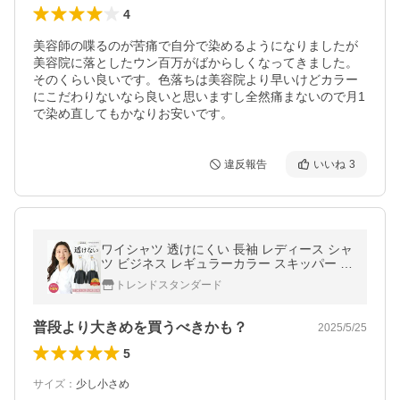
4
美容師の喋るのが苦痛で自分で染めるようになりましたが
美容院に落としたウン百万がばからしくなってきました。
そのくらい良いです。色落ちは美容院より早いけどカラー
にこだわりないなら良いと思いますし全然痛まないので月1
で染め直してもかなりお安いです。
違反報告
いいね
3
ワイシャツ 透けにくい 長袖 レディース シャ
ツ ビジネス レギュラーカラー スキッパー リ
クルート 就活 白 ホワイト 黒 ブラック LL 3
トレンドスタンダード
L 4L 5L 6L [M便 1/2]
普段より大きめを買うべきかも？
2025/5/25
5
サイズ
：
少し小さめ