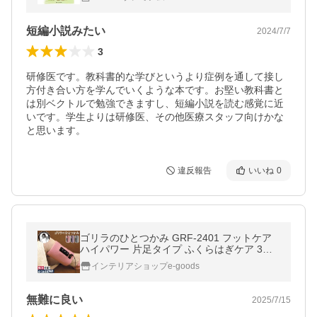
中里信和
短編小説みたい
2024/7/7
3
研修医です。教科書的な学びというより症例を通して接し
方付き合い方を学んでいくような本です。お堅い教科書と
は別ベクトルで勉強できますし、短編小説を読む感覚に近
いです。学生よりは研修医、その他医療スタッフ向けかな
と思います。
違反報告
いいね
0
ゴリラのひとつかみ GRF-2401 フットケア
ハイパワー 片足タイプ ふくらはぎケア 3段
階調節 リラックス レッグケア 【 爆買 】
インテリアショップe-goods
無難に良い
2025/7/15