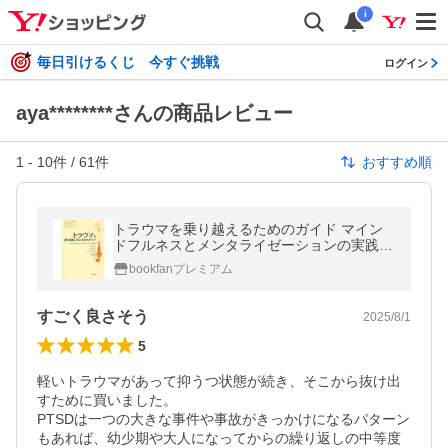
i
毎日引けるくじ 今すぐ挑戦
ログイン
aya********さんの商品レビュー
1
-
10
件 /
61
件
おすすめ順
トラウマを乗り越えるためのガイド マイン
ドフルネスとメンタライゼーションの実践/
リサ・ルイス/ケイ・ケリー/ジョン・G・ア
bookfanプレミアム
レン
すごく良さそう
2025/8/1
5
軽いトラウマがあって抑うつ状態が続き、そこから抜け出
すために買いました。

PTSDは一つの大きな事件や事故がきっかけになるパターン
もあれば、幼少期や大人になってからの繰り返しの中等度