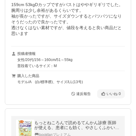
159cm 53kgDカップですがバストはややギリギリでした。
腕周りは少し余裕があるくらいです。

袖が長かったですが、サイズダウンするとパツパツになり
そうだったので良かったです。

透けなくはない素材ですが、値段を考えると良い商品だと
思います
投稿者情報
女性/20代/156～160cm/51～55kg
普段着ているサイズ：M
購入した商品
モデル/A (白/標準襟)、サイズ/LL(13号)
違反報告
いいね
0
もっとねころんで読めるてんかん診療 医師
が使える、患者にも効く、やさしくふかい処
方箋 患者にはぜったい先に読まれたくない/
bookfanプレミアム