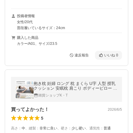
投稿者情報
女性/20代
普段履いているサイズ：24cm
購入した商品
カラー/A01、サイズ/23.5
違反報告
いいね
0
抱き枕 妊婦 ロング 枕 まくら U字 人型 授乳
クッション 安眠枕 肩こり ボディーピロー 足
枕 横向き うつ伏せ 仰向け 腰痛 u型抱き枕
雑貨ショップK・T
妊婦枕 姿勢 クッション
買ってよかった！
2026/6/5
5
高さ
：
中
、
縫製
：
非常に良い
、
硬さ
：
少し硬い
、
通気性
：
普通