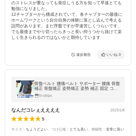
のストレスが重なっても発症しうる方を知って早速とても
勉強になりました。

12チャプターから構成されていて、各チャプターの最後に
ホームワークという自分自身の体験に落とし込んで考える
設問があります。まだ序盤ですが早速苦しくつらいです、
でも最後までやり切ったらきっと長い抑うつから抜けて楽
しく生きられるのではないかと期待しています
違反報告
いいね
0
骨盤ベルト 腰痛ベルト サポーター 腰痛 骨盤
補正 骨盤矯正 姿勢矯正 姿勢 補正 固定 コル
セット 産後 負担軽減 通気性 簡単装着
N-ships
なんだコレぇええええ
2025/1/6
5
サイズ
：
ちょうどよい
、
つけ心地
：
とても良い
、
伸縮性
：
非常に良い