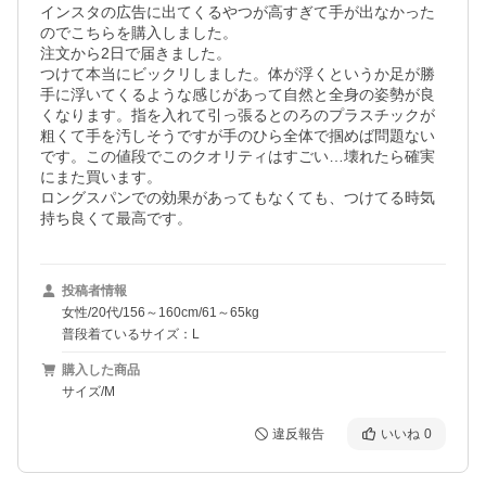
インスタの広告に出てくるやつが高すぎて手が出なかった
のでこちらを購入しました。

注文から2日で届きました。

つけて本当にビックリしました。体が浮くというか足が勝
手に浮いてくるような感じがあって自然と全身の姿勢が良
くなります。指を入れて引っ張るとのろのプラスチックが
粗くて手を汚しそうですが手のひら全体で掴めば問題ない
です。この値段でこのクオリティはすごい…壊れたら確実
にまた買います。

ロングスパンでの効果があってもなくても、つけてる時気
持ち良くて最高です。
投稿者情報
女性/20代/156～160cm/61～65kg
普段着ているサイズ：L
購入した商品
サイズ/M
違反報告
いいね
0