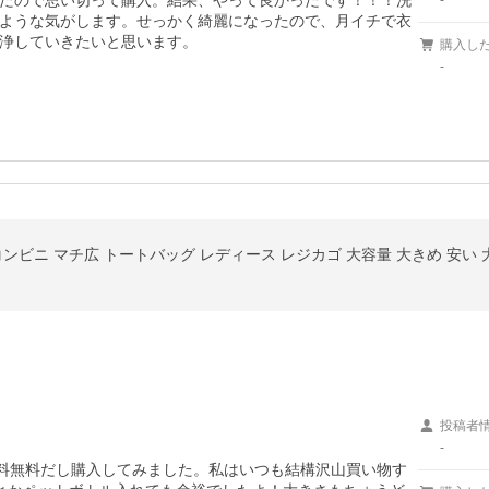
たので思い切って購入。結果、やって良かったです！！！洗
-
ような気がします。せっかく綺麗になったので、月イチで衣
浄していきたいと思います。
購入し
-
コンビニ マチ広 トートバッグ レディース レジカゴ 大容量 大きめ 安い
投稿者
-
送料無料だし購入してみました。私はいつも結構沢山買い物す