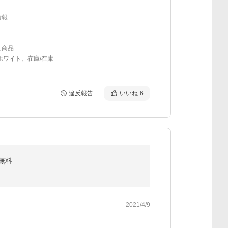
情報
た商品
ホワイト、在庫/在庫
違反報告
いいね
6
料無料
2021/4/9