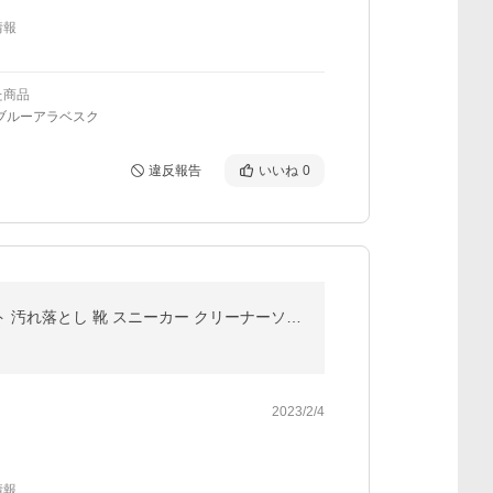
情報
た商品
ブルーアラベスク
違反報告
いいね
0
スニーカークリーナー シューズクリーナー 泡 洗剤 スニラボ 150ml 天然馬毛ブラシ＆繊維ブラシ2本セット 汚れ落とし 靴 スニーカー クリーナーソール 革
2023/2/4
情報