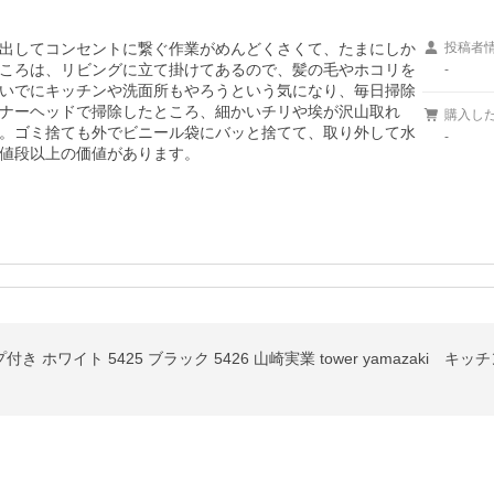
出してコンセントに繋ぐ作業がめんどくさくて、たまにしか
投稿者
ころは、リビングに立て掛けてあるので、髪の毛やホコリを
-
いでにキッチンや洗面所もやろうという気になり、毎日掃除
ナーヘッドで掃除したところ、細かいチリや埃が沢山取れ
購入し
。ゴミ捨ても外でビニール袋にバッと捨てて、取り外して水
-
値段以上の価値があります。
付き ホワイト 5425 ブラック 5426 山崎実業 tower yamazaki 