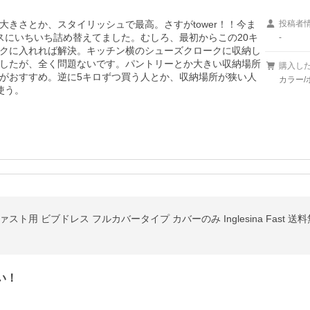
きさとか、スタイリッシュで最高。さすがtower！！今ま
投稿者
スにいちいち詰め替えてました。むしろ、最初からこの20キ
-
クに入れれば解決。キッチン横のシューズクロークに収納し
したが、全く問題ないです。パントリーとか大きい収納場所
購入し
がおすすめ。逆に5キロずつ買う人とか、収納場所が狭い人
カラー/
使う。
ト用 ビブドレス フルカバータイプ カバーのみ Inglesina Fast 送
い！