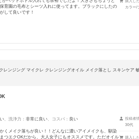
とかペットボトル入れても余裕でしたよ！大きさもちょうど
購入し
保育園の毛布とシーツ入れに使ってます。ブラックにしたの
カラー/
がして良いです！
クレンジング マイクレ クレンジングオイル メイク落とし スキンケア 敏感
OK
い
、
洗浄力
：
非常に良い
、
コスパ
：
良い
投稿者
30代
かくメイク落ちが良い！！どんなに濃いアイメイクも、馴染
まつエクOKだから、大人女子にもオススメです。ただオイル
購入し