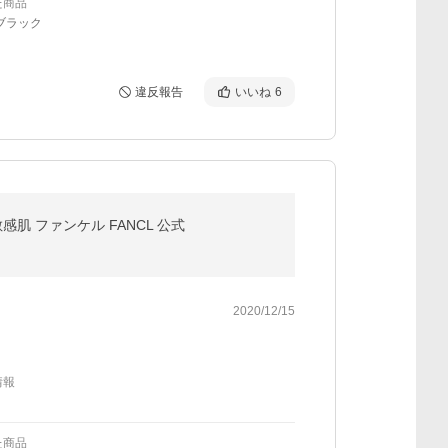
た商品
ブラック
違反報告
いいね
6
肌 ファンケル FANCL 公式
2020/12/15
情報
た商品