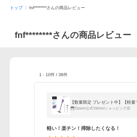
トップ
fnf********さんの商品レビュー
fnf********さんの商品レビュー
1
-
10
件 /
38
件
【数量限定 プレゼント中】【軽量でパワフル】
Dyson公式Yahoo!ショッピング店
軽い！楽チン！掃除したくなる！