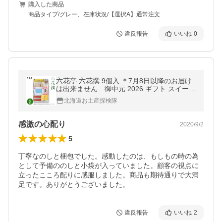
購入した商品
商品タイプ/グレー、在庫状況/【選択A】通常注文
違反報告
いいね
0
六花亭 六花撰 9個入 ＊7月8日以降のお届け
は出来ません 御中元 2026 ギフト スイーツ
詰合せ セット 有名 和菓子 手土産 詰め合わ
北海道お土産探検隊
せ 香典返し 御供 感謝
感激の心配り
2020/9/2
5
丁寧なのしと梱包でした。感動したのは、もしもの時の為
として予備ののしと小袋が入っていました。顧客の視点に
立ったこころ配りに感服しました。商品も期待通りで大満
足です。ありがとうございました。
違反報告
いいね
2