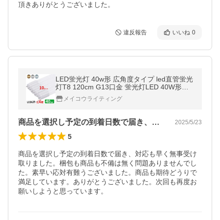
違反報告
いいね
0
LED蛍光灯 40w形 広角度タイプ led直管蛍光
灯T8 120cm G13口金 蛍光灯LED 40W形相
当 FL40S 直管LEDランプ 昼光色 昼白色 電
メイコウライティング
球色 グロー式工事不要 10本セット
商品を選択し予定の到着日数で届き、対応…
2025/5/23
5
商品を選択し予定の到着日数で届き、対応も早く無事受け
取りました。梱包も商品も不備は無く問題ありませんでし
た。素早い応対有難うございました。商品も期待どうりで
満足しています。ありがとうございました。次回も再度お