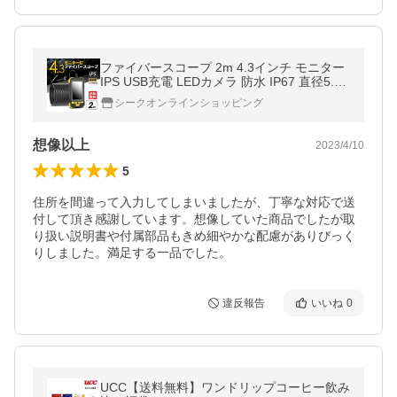
ファイバースコープ 2m 4.3インチ モニター
IPS USB充電 LEDカメラ 防水 IP67 直径5.5
mm 内視鏡 マイクロスコープ 日本語取説付
シークオンラインショッピング
スペランカー2
想像以上
2023/4/10
5
住所を間違って入力してしまいましたが、丁寧な対応で送
付して頂き感謝しています。想像していた商品でしたが取
り扱い説明書や付属部品もきめ細やかな配慮がありびっく
違反報告
いいね
0
UCC【送料無料】ワンドリップコーヒー飲み