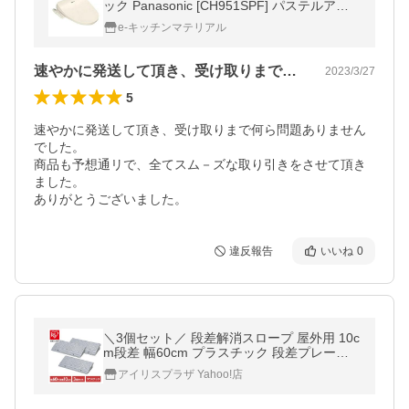
ック Panasonic [CH951SPF] パステルアイ
ボリー CH95シリーズ 貯湯式 レバー便器洗
e-キッチンマテリアル
浄 優良配送
速やかに発送して頂き、受け取りまで何ら…
2023/3/27
5
速やかに発送して頂き、受け取りまで何ら問題ありません
でした。				

商品も予想通リで、全てスム－ズな取り引きをさせて頂き
ました。				

違反報告
いいね
0
＼3個セット／ 段差解消スロープ 屋外用 10c
m段差 幅60cm プラスチック 段差プレート
段差スロープ スロープ 駐車場 段差解消 屋外
アイリスプラザ Yahoo!店
用 アイリスオーヤマ NDP-600E