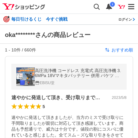
i
毎日引けるくじ 今すぐ挑戦
ログイン
oka********さんの商品レビュー
1
-
10
件 /
660
件
おすすめ順
高圧洗浄機 コードレス 充電式 高圧洗浄機 3.
6MPa 18Vマキタバッテリー 併用 バケツ タ
ンク コンパクト ハンディ 家庭用 洗車 掃除
EBISU堂
外壁掃除 大掃除 車掃除
速やかに発送して頂き、受け取りまで何ら…
2023/5/8
5
速やかに発送して頂きましたが、当方のミスで受け取りに
手間取りましたが親切に対応して頂き感謝しています。商
品も予想通リで、威力は十分です。値段の割にコスパに優
れていると感じました。全てスム－ズな取り引きをさせて