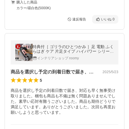
購入した商品
カラー/昼白色(5000K)
違反報告
いいね
0
特典付［ ゴリラのひとつかみ ］足 電動 ふく
らはぎ ケア 片足タイプ ハイパワー シリーズ
フット 軽量 強力ポンプ エアー式 レッグ リ
インテリアショップ roomy
ラックスグッズ GRF-2401
商品を選択し予定の到着日数で届き、対応…
2025/5/23
5
商品を選択し予定の到着日数で届き、対応も早く無事受け
取りました。梱包も商品も不備は無く問題ありませんでし
た。素早い応対有難うございました。商品も期待どうりで
満足しています。ありがとうございました。次回も再度お