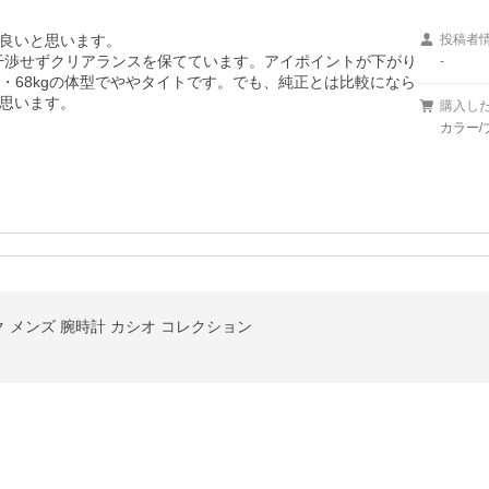
良いと思います。

投稿者
も干渉せずクリアランスを保てています。アイポイントが下がり
-
m・68kgの体型でややタイトです。でも、純正とは比較になら
思います。

購入し
カラー/
ラック メンズ 腕時計 カシオ コレクション