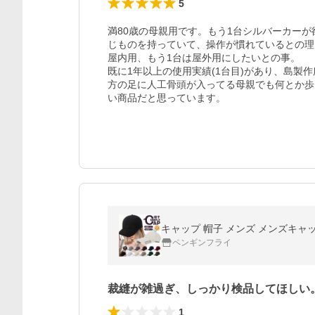
5
満80歳の母親用です。もう1台シルバーカー
じものを持っていて、操作が慣れているとの理
屋内用、もう1台は屋外用にしたいとの事。

既に1年以上の使用実績(1台目)があり、島製
方の足に人工骨頭が入ってる母親でも何とか歩
い商品だと思っています。
キャップ 帽子 メンズ メンズキャ
ペンギンフライ
裁縫が雑過ぎ、しっかり検品してほしい
1