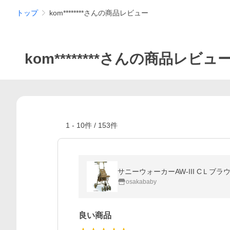
トップ
kom********さんの商品レビュー
kom********さんの商品レビュ
1
-
10
件 /
153
件
サニーウォーカーAW-III CＬブ
osakababy
良い商品