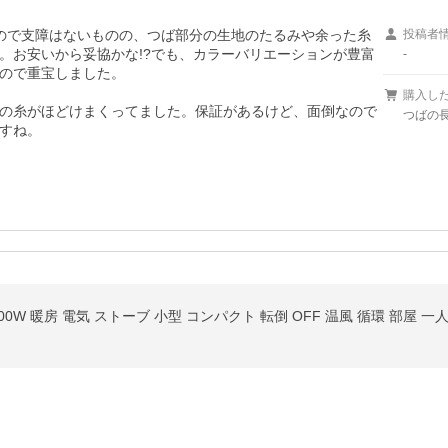
ので支障はないものの、つば部分の生地のたるみや余った糸
投稿者
。お安いから妥協かな!?でも、カラーバリエーションが豊富
-
ので重宝しました。

購入し
の糸がほどけまくってました。保証があるけど、面倒なので
つばの長
すね。
0W 暖房 電気 ストーブ 小型 コンパクト 転倒 OFF 温風 循環 部屋 