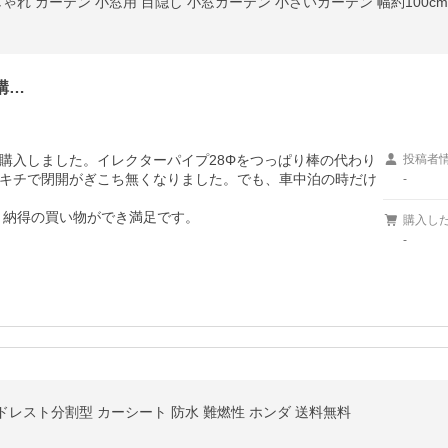
れ カーテン 小窓用 目隠し 小窓カーテン 小さいカーテン 幅約100cm・約1
購…
購入しました。イレクターパイプ28Φをつっぱり棒の代わり
投稿者
キチで閉開がぎこち無くなりました。でも、車中泊の時だけ
-
、納得の買い物ができ満足です。
購入し
-
2 ヘッドレスト分割型 カーシート 防水 難燃性 ホンダ 送料無料