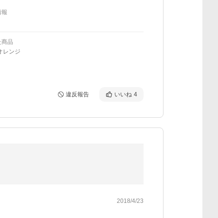
情報
た商品
オレンジ
違反報告
いいね
4
2018/4/23