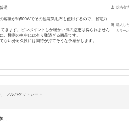
普通
投稿者
-
の容量が約500Wでその他電気毛布も使用するので、省電力
購入し
が出てきます。ピンポイントしか暖かい風の恩恵は得られません
カラー/
に、極寒の車中には有り難過ぎる商品です。

てない分耐久性には期待が持てそうな予感がします。
ジー） フルバケットシート
作…