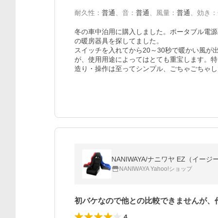
耐久性
：
普通
、
音
：
普通
、
風量
：
普通
、
効き
：
冬の車中泊用に購入しました。ポータブル電源
の暖房器具を探してました。

スイッチを入れてから20～30秒で暖かい風
が、使用用途によってはとても重宝します。特
造り・操作は至ってシンプル、ごちゃごちゃし
NANIWAYA/ナニワヤ EZ（イー
NANIWAYA Yahoo!ショップ
初バケなので他との比較できませんが、
4