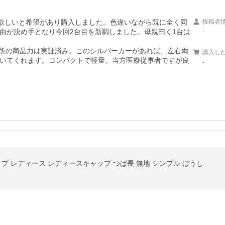
が欲しいと希望があり購入しました。色違いながら既に全く同
投稿者
由が決め手となり今回2台目を新調しました。母親曰く1台は
-
作所の商品力は実証済み。このシルバーカーがあれば、左右両
購入し
いてくれます。コンパクトで軽量、当方医療従事者ですが良
-
ップ レディース レディースキャップ つば長 無地 シンプル ぼうし
。