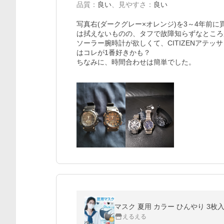
品質
：
良い
、
見やすさ
：
良い
写真右(ダークグレー×オレンジ)を3～4年前
は拭えないものの、タフで故障知らずなところ
ソーラー腕時計が欲しくて、CITIZENアテッ
はコレが1番好きかも？

ちなみに、時間合わせは簡単でした。

マスク 夏用 カラー ひんやり 3枚入
えるえる