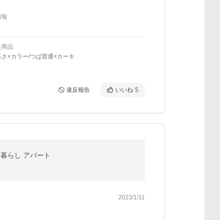
情報
た商品
さ×カラー/つば普通×カーキ
違反報告
いいね
5
一人暮らし アパート
2023/1/11