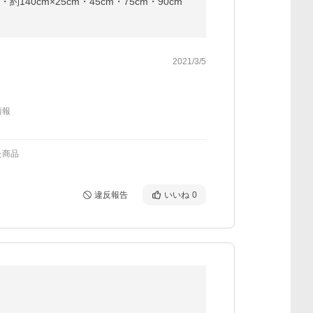
40cm×25cm・45cm・75cm・90cm
2021/3/5
情報
た商品
違反報告
いいね
0