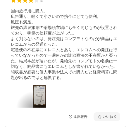
4
国内旅行用に購入。

広告通り、軽くて小さいので携帯にとても便利。

風圧も満足。

旅先の温泉旅館の浴場脱衣場にも全く同じものが設置され
ており、稼働の信頼度が上がった。

よく判らないのは、発注先はコンプモトなのだが商品はエ
レコムからの発送だった。

宅急便の不在票にエレコムとあり、エレコムへの発注は行
っていなかったので一瞬何かの詐欺商法の不在票かと疑っ
た。結局本品が届いたが、発給先のコンプモトの名前は一
切なく、納品書にもエレコムとしか書かれていなかった。
領収書が必要な個人事業や法人での購入だと経費精算に問
題が出るのではと危惧する。
違反報告
いいね
0