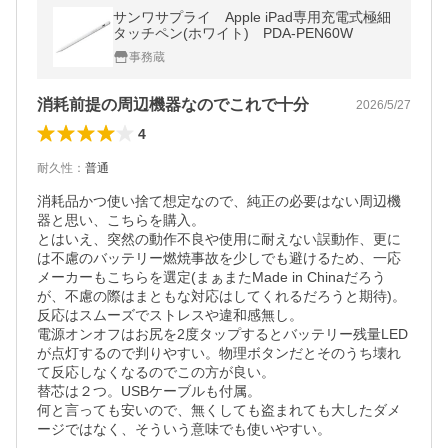
サンワサプライ Apple iPad専用充電式極細
タッチペン(ホワイト) PDA-PEN60W
事務蔵
消耗前提の周辺機器なのでこれで十分
2026/5/27
4
耐久性
：
普通
消耗品かつ使い捨て想定なので、純正の必要はない周辺機
器と思い、こちらを購入。

とはいえ、突然の動作不良や使用に耐えない誤動作、更に
は不慮のバッテリー燃焼事故を少しでも避けるため、一応
メーカーもこちらを選定(まぁまたMade in Chinaだろう
が、不慮の際はまともな対応はしてくれるだろうと期待)。

反応はスムーズでストレスや違和感無し。

電源オンオフはお尻を2度タップするとバッテリー残量LED
が点灯するので判りやすい。物理ボタンだとそのうち壊れ
て反応しなくなるのでこの方が良い。

替芯は２つ。USBケーブルも付属。

何と言っても安いので、無くしても盗まれても大したダメ
ージではなく、そういう意味でも使いやすい。