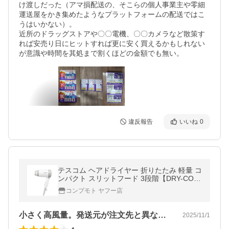
け渡しだった（アマ損配送の、そこらの個人事業主や零細
運送屋をかき集めたようなプラットフォームの配送ではこ
うはいかない）。

近所のドラッグストアや〇〇電機、〇〇カメラなど散策す
れば安売り日にヒットすれば更に安く買えるかもしれない
が意識や時間を其処まで割くほどの金額でも無い。
違反報告
いいね
0
テスコム ヘアドライヤー 折りたたみ 軽量 コ
ンパクト スリットフード 3段階【DRY-CO
メーカー在庫品
コンプモト ヤフー店
小さく高風量。発送元が注文先と異なり注意
2025/11/1