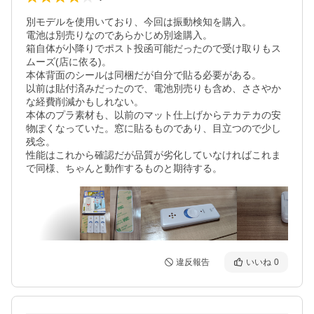
別モデルを使用いており、今回は振動検知を購入。

電池は別売りなのであらかじめ別途購入。

箱自体が小降りでポスト投函可能だったので受け取りもス
ムーズ(店に依る)。

本体背面のシールは同梱だが自分で貼る必要がある。

以前は貼付済みだったので、電池別売りも含め、ささやか
な経費削減かもしれない。

本体のプラ素材も、以前のマット仕上げからテカテカの安
物ぽくなっていた。窓に貼るものであり、目立つので少し
残念。

性能はこれから確認だが品質が劣化していなければこれま
違反報告
いいね
0