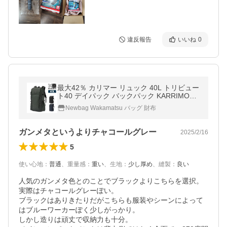
違反報告
いいね
0
最大42％ カリマー リュック 40L トリビュー
ト40 デイパック バックパック KARRIMOR t
ribute 40 501233 メンズ レディース B4サイ
Newbag Wakamatsu バッグ 財布
ズ対応
ガンメタというよりチャコールグレー
2025/2/16
5
使い心地
：
普通
、
重量感
：
重い
、
生地
：
少し厚め
、
縫製
：
良い
人気のガンメタ色とのことでブラックよりこちらを選択。

実際はチャコールグレーぽい。

ブラックはありきたりだがこちらも服装やシーンによって
はブルーワーカーぽく少しがっかり。

しかし造りは頑丈で収納力も十分。
