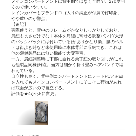
メインコンパートメントは背中側ではなく全面で、270度開
くので使いやすい。

レインカバーもブランドロゴ入りの純正が付属で好印象。

やや重いのが難点。

【追記】

実際使うと、背中のフレームがかなりしっかりしており、
肩紐も長さだけでなく本体を肩紐に寄せる調整バンド(大形
のバックパックには付いている)がありかなり楽。腰のベル
トは街歩き時など未使用時に本体背部に収納でき、これは
他の類似製品には無い機能で大変重宝。

一方、肩紐調整時に下部に垂れる余丁紐の取り回しが(これ
も他製品同様)難点。当方は細かく折り畳みヘアバンドで結
わえている。

自立性も良く、背中側コンパートメントにノートPCとiPad
を入れてもメインコンパートメントにそこそこ荷物があれ
ば底面が広いので自立する。

評価を★4から5に変更。