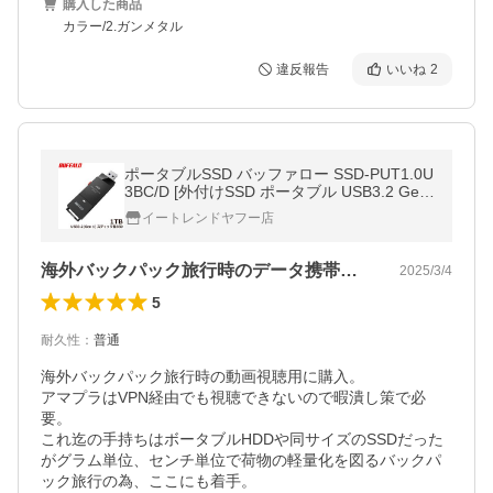
購入した商品
カラー/2.ガンメタル
違反報告
いいね
2
ポータブルSSD バッファロー SSD-PUT1.0U
3BC/D [外付けSSD ポータブル USB3.2 Gen
1 スティック型 TV録画対応 1.0TB ブラック]
イートレンドヤフー店
海外バックパック旅行時のデータ携帯に便利
2025/3/4
5
耐久性
：
普通
海外バックパック旅行時の動画視聴用に購入。

アマプラはVPN経由でも視聴できないので暇潰し策で必
要。

これ迄の手持ちはボータブルHDDや同サイズのSSDだった
がグラム単位、センチ単位で荷物の軽量化を図るバックパ
ック旅行の為、ここにも着手。
