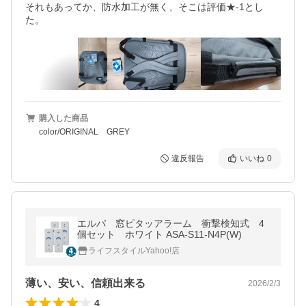
それもあってか、防水加工が無く、そこは評価★-1とし
た。
購入した商品
color/ORIGINAL GREY
違反報告
いいね
0
エルパ 窓ピタッアラーム 衝撃検知式 4
個セット ホワイト ASA-S11-N4P(W)
ライフスタイルYahoo!店
薄い、安い、信頼出来る
2026/2/3
4