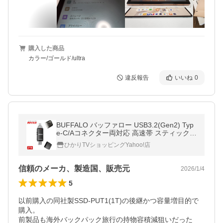
購入した商品
カラー/ゴールド/ultra
違反報告
いいね
0
BUFFALO バッファロー USB3.2(Gen2) Typ
e-C/Aコネクター両対応 高速帯 スティック 2
TB SSD-SDH2.0U3BA/D
ひかりTVショッピングYahoo!店
信頼のメーカ、製造国、販売元
2026/1/4
5
以前購入の同社製SSD-PUT1(1T)の後継かつ容量増目的で
購入。

前製品も海外バックパック旅行の持物容積減狙いだった