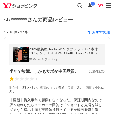
i
slz********さんの商品レビュー
1
-
10
件 /
37
件
おすすめ順
2026最新型 Android15 タブレット PC 本体
10.1インチ 16+512GB FullHD wi-fi 5G IPS液
晶 軽量 HD視力保護 テレワーク ネット授業
PalastヤフーShop
動画視聴 GPS 電話 simフリー
半年で故障。しかもサポが中国品質。
2025/12/30
1
耐久性
：
壊れやすい
、
充電の持ち
：
普通
、
音質
：
悪い
、
画質
：
非常に
悪い
【更新】購入半年で起動しなくなった。保証期間内なので
店へ連絡したらメーカーの回答は「リセットと充電を試し
ダメなら指示手順を実際執り行っているか動画撮影し送