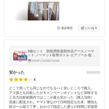
違反報告
いいね
0
3個セット 防除用医薬部外品アースノーマ
ット ノーマット取替ボトル エアゾール 蚊取
り180日無香料 3本入
SHOP CHAMICHAMI
安かった
2026/5/23
4
どこで買っても同じなのでなるべく安いところで購入。

アマ損とも比較したがキャンペーンポイントなど加味する
と当方比較範囲内ではここが最も安かった（購入当時）。

迅速に配送され、ヤマト便なので日時指定も出来、梱包も
段ボール箱で丁寧、おかげで指定した通りの時間に対面受