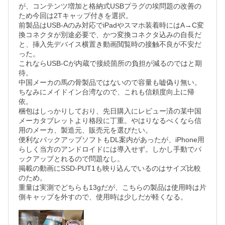
が、コンテンツ増加と格納式USBプラグの埃問題の改善の
ため今回は2Tキャップ付きを選択。

前製品はUSB-Aのみ対応でiPadやスマホ装着時にはA→C変
換コネクタが別途必要で、かつ変換コネクタ込みの自長だ
と、挿入先デバイス横置き動画閲覧時の接触不良が不安だ
った。

これならUSB-Cが内蔵で接続箇所の負担が減るのではと期
待。

中国メーカの馬の骨製品ではないので容量も嘘偽り無い。
ちなみにメイドイン台湾なので、これも信頼度向上に帰
依。

梱包はしっかりしており、先日購入にレビュー済の某中国
メーカタブレットより格段に丁重。やはりなるべくなら信
用のメーカ、製造元、販売元を選びたい。

便利なバックアップソフトもDL案内があったが、iPhone用
らしく当方のアンドロイドには導入せず。しかし手動でバ
ックアップとれるので問題なし。

掲載の動画にSSD-PUT1も映り込んでいるのはサイズ比較
のため。

重量は実測でどちらも13gだが、こちらの製品は使用時は片