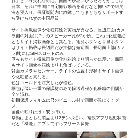
れ」という失礼な対応。自国民が狡いからだろうがここは
日本。それに中国に自宅撮影動画を送付など怖いので結局
泣き寝入り。保証期間内に故障してもまともなサポートす
ら受けられずの中国品質

サイト掲載画像や化粧箱絵と実物が異なる。長辺底面(カメ
ラ側の対面)に7つのスピーカー孔が2か所。これは化粧箱絵
ともサイト掲載画像とも異なる。電源ボタンと音量ボタン
はサイト掲載は長辺面だが実物は短辺面。長辺面上部(カメ
ラ側)にはSIMスロットのみ

厚みもサイト掲載画像や化粧箱絵より明らかに厚い。四隅
もサイト画像や箱絵よりも角ばっている。

背面カメラやセンサー、ライトの位置も形状もサイト画像
や化粧箱と異なる。

色はゴールドを注文したが橙色。

梱包は薄い一重の保護材のみで輸送過程か化粧箱の四隅が
全て潰れ。

初期保護フィルムは只のビニール材で画面が視にくくダ
メ。

画像の映りは淡く安っぽい。

挙動はまともな製品より2テンポ遅い。複数アプリ起動状態
だと「機能」アプリですらフリーズ多発。