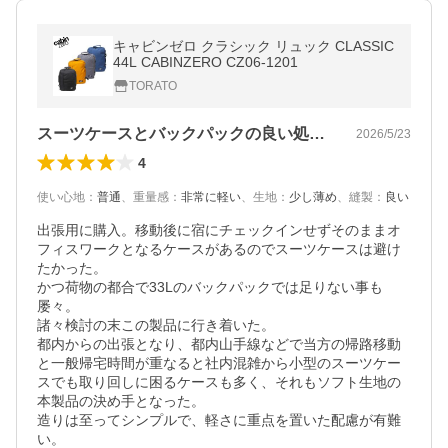
キャビンゼロ クラシック リュック CLASSIC
44L CABINZERO CZ06-1201
TORATO
スーツケースとバックパックの良い処採り
2026/5/23
4
使い心地
：
普通
、
重量感
：
非常に軽い
、
生地
：
少し薄め
、
縫製
：
良い
出張用に購入。移動後に宿にチェックインせずそのままオ
フィスワークとなるケースがあるのでスーツケースは避け
たかった。

かつ荷物の都合で33Lのバックパックでは足りない事も
屡々。

諸々検討の末この製品に行き着いた。

都内からの出張となり、都内山手線などで当方の帰路移動
と一般帰宅時間が重なると社内混雑から小型のスーツケー
スでも取り回しに困るケースも多く、それもソフト生地の
本製品の決め手となった。

造りは至ってシンプルで、軽さに重点を置いた配慮が有難
い。
