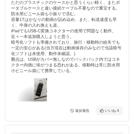
ただのプラスチックのケースかと思うくらい軽く、またポ
ータブルケースと違い接続ケーブル不要なので重宝する。
防水用ビニール袋も小振りで済む。

容量1Tはかなりの動画が詰め込め、また、転送速度も早
く、中身の入れ換えも楽。

iPadでもUSB-C変換コネクターの使用で問題なく動作。

近々一本追加購入しようと思う。

暗号化ソフトも準備されており、旅行・移動時の紛失でも
一定の安心がある(当方現在は動画保存のみなので当該暗号
化ソフトは未使用、動作未確認。)

難点は、USBがカバー無しなのでバックパック内ではコネ
クター内側に埃がつまる恐れがある。移動時は常に防水用
小ビニール袋にて携帯している。
違反報告
いいね
4