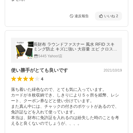
違反報告
いいね
2
長財布 ラウンドファスナー 風水 RFID スキ
ミング防止 キズに強い 大容量 エピ クロス
フェイク レザー 風水 ブラック イエロー ブ
5445 Yahoo!店
ラウン グリーン 爆買
使い勝手がとても良いです
2021/10/19
4
落ち着いた緑色なので、とても気に入っています。

カードが８枚収納でき、しきりにより５ヶ所を紙幣、レシ
ート、クーポン券などと使い分けています。

また真ん中には、チャックの付きのポケットがあるので、
免許証などを入れて使っています。

本当は、財布に免許証を入れるのは紛失した時のことを考
えると良くないのでしょうが、、、。