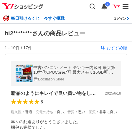
i
毎日引けるくじ 今すぐ挑戦
ログイン
bi2********さんの商品レビュー
1
-
10
件 /
17
件
おすすめ順
中古パソコン ノート テンキー内蔵可 最大第
10世代CPUCorei7可 最大メモリ16GB可 安
心の大手メーカー 中古ノートパソコン wind
Ecostation Store
ows11 office2024 ノートパソコン
新品のようにキレイで良い買い物をしました
2025/6/18
5
耐久性
：
普通
、
充電の持ち
：
良い
、
音質
：
悪い
、
画質
：
非常に良い
早々の配送ありがとうございました。

梱包も完璧でした。
