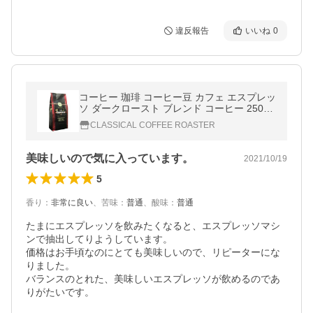
違反報告
いいね
0
コーヒー 珈琲 コーヒー豆 カフェ エスプレッ
ソ ダークロースト ブレンド コーヒー 250g
8,8oz 豆 or 挽
CLASSICAL COFFEE ROASTER
美味しいので気に入っています。
2021/10/19
5
香り
：
非常に良い
、
苦味
：
普通
、
酸味
：
普通
たまにエスプレッソを飲みたくなると、エスプレッソマシ
ンで抽出してりようしています。

価格はお手頃なのにとても美味しいので、リピーターにな
りました。

バランスのとれた、美味しいエスプレッソが飲めるのであ
りがたいです。