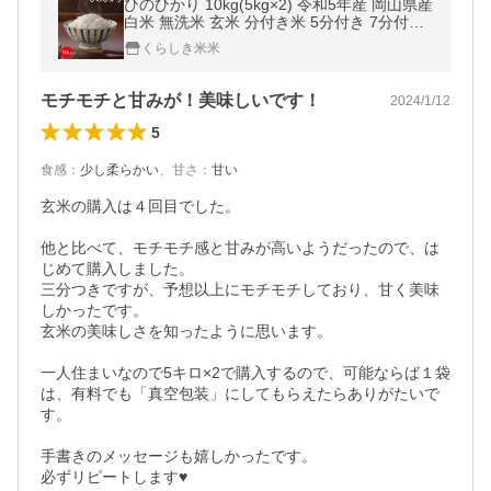
ひのひかり 10kg(5kg×2) 令和5年産 岡山県産
白米 無洗米 玄米 分付き米 5分付き 7分付き
単一原料米 美味しい 安い 送料無料
くらしき米米
モチモチと甘みが！美味しいです！
2024/1/12
5
食感
：
少し柔らかい
、
甘さ
：
甘い
玄米の購入は４回目でした。

他と比べて、モチモチ感と甘みが高いようだったので、は
じめて購入しました。

三分つきですが、予想以上にモチモチしており、甘く美味
しかったです。

玄米の美味しさを知ったように思います。

一人住まいなので5キロ×2で購入するので、可能ならば１袋
は、有料でも「真空包装」にしてもらえたらありがたいで
す。

手書きのメッセージも嬉しかったです。

必ずリピートします♥