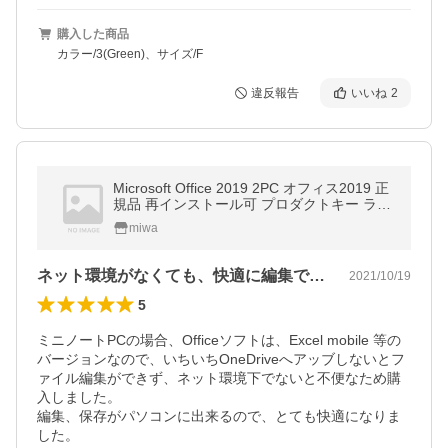
購入した商品
カラー/3(Green)、サイズ/F
違反報告
いいね
2
Microsoft Office 2019 2PC オフィス2019 正
規品 再インストール可 プロダクトキー ライ
センス ダウンロード版 Office Professional P
miwa
lus
ネット環境がなくても、快適に編集できる！
2021/10/19
5
ミニノートPCの場合、Officeソフトは、Excel mobile 等の
バージョンなので、いちいちOneDriveへアッブしないとフ
ァイル編集ができず、ネット環境下でないと不便なため購
入しました。

編集、保存がパソコンに出来るので、とても快適になりま
した。