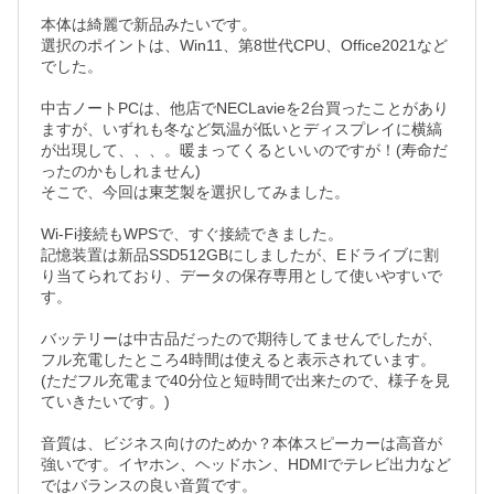
本体は綺麗で新品みたいです。

選択のポイントは、Win11、第8世代CPU、Office2021など
でした。

中古ノートPCは、他店でNECLavieを2台買ったことがあり
ますが、いずれも冬など気温が低いとディスプレイに横縞
が出現して、、、。暖まってくるといいのですが！(寿命だ
ったのかもしれません)

そこで、今回は東芝製を選択してみました。

Wi-Fi接続もWPSで、すぐ接続できました。

記憶装置は新品SSD512GBにしましたが、Eドライブに割
り当てられており、データの保存専用として使いやすいで
す。

バッテリーは中古品だったので期待してませんでしたが、
フル充電したところ4時間は使えると表示されています。
(ただフル充電まで40分位と短時間で出来たので、様子を見
ていきたいです。)

音質は、ビジネス向けのためか？本体スピーカーは高音が
強いです。イヤホン、ヘッドホン、HDMIでテレビ出力など
ではバランスの良い音質です。
