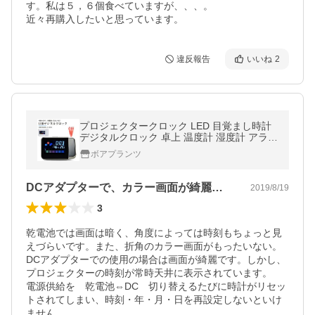
す。私は５，６個食べていますが、、、。

近々再購入したいと思っています。
違反報告
いいね
2
プロジェクタークロック LED 目覚まし時計
デジタルクロック 卓上 温度計 湿度計 アラー
ム カレンダー 天気 5機能搭載 大画面 スタン
ボアプランツ
ド
DCアダプターで、カラー画面が綺麗です。
2019/8/19
3
乾電池では画面は暗く、角度によっては時刻もちょっと見
えづらいです。また、折角のカラー画面がもったいない。

DCアダプターでの使用の場合は画面が綺麗です。しかし、
プロジェクターの時刻が常時天井に表示されています。

電源供給を　乾電池⇔DC　切り替えるたびに時計がリセッ
トされてしまい、時刻・年・月・日を再設定しないといけ
ません。