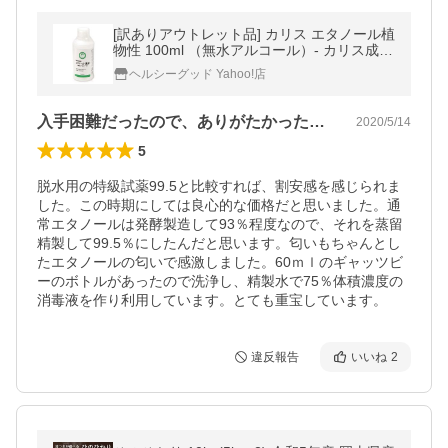
[訳ありアウトレット品] カリス エタノール植
物性 100ml （無水アルコール）- カリス成城
※当店在庫限り
ヘルシーグッド Yahoo!店
入手困難だったので、ありがたかったです。
2020/5/14
5
脱水用の特級試薬99.5と比較すれば、割安感を感じられま
した。この時期にしては良心的な価格だと思いました。通
常エタノールは発酵製造して93％程度なので、それを蒸留
精製して99.5％にしたんだと思います。匂いもちゃんとし
たエタノールの匂いで感激しました。60ｍｌのギャッツビ
ーのボトルがあったので洗浄し、精製水で75％体積濃度の
消毒液を作り利用しています。とても重宝しています。
違反報告
いいね
2