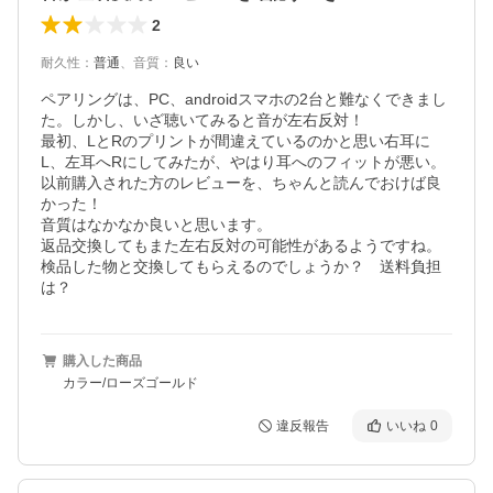
2
耐久性
：
普通
、
音質
：
良い
ペアリングは、PC、androidスマホの2台と難なくできまし
た。しかし、いざ聴いてみると音が左右反対！

最初、LとRのプリントが間違えているのかと思い右耳に
L、左耳へRにしてみたが、やはり耳へのフィットが悪い。

以前購入された方のレビューを、ちゃんと読んでおけば良
かった！

音質はなかなか良いと思います。

返品交換してもまた左右反対の可能性があるようですね。
検品した物と交換してもらえるのでしょうか？　送料負担
は？　　
購入した商品
カラー/ローズゴールド
違反報告
いいね
0