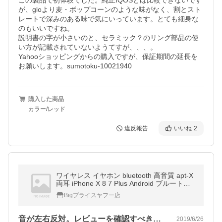
この製品で初体験でした。純正IQOSとは比較できないです
が、gloより麦・ボップコーンのような味がなく、割とスト
レートで深みのある味で気にいっています。とても細身な
のもいいですね。

説明書の字が小さいのと、セラミック？のリング部品の使
い方が記載されていないようてすが、、、。

Yahooショッピングからの購入ですが、保証期間の延長を
お願いします。sumotoku-10021940
購入した商品
カラー/レッド
違反報告
いいね
2
ワイヤレス イヤホン bluetooth 高音質 apt-X
両耳 iPhone X 8 7 Plus Android ブルートゥ
ース 4.1 軽量 ステレオ マイク搭載 送料無料
Bigプライスヤフー店
ポイント消化
音が左右反対。レビューを確認すべきだった
2019/6/26