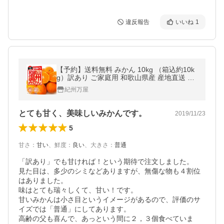
違反報告
いいね
1
【予約】送料無料 みかん 10kg （箱込約10k
g）訳あり ご家庭用 和歌山県産 産地直送 無
選別 わけあり 甘いミカン
紀州万屋
とても甘く、美味しいみかんです。
2019/11/23
5
甘さ
：
甘い
、
鮮度
：
良い
、
大きさ
：
普通
「訳あり」でも甘ければ！という期待で注文しました。

見た目は、多少のシミなどありますが、無傷な物も４割位
はありました。

味はとても瑞々しくて、甘い！です。

甘いみかんは小さ目というイメージがあるので、評価のサ
イズでは「普通」にしてあります。

高齢の父も喜んで、あっという間に２，３個食べていま