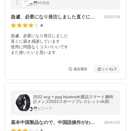
KK雑貨
急遽、必要になり発注しました直ぐに届き…
2025/7/16
4
急遽、必要になり発注しました

直ぐに届き感謝しています

使用に問題なくコスパいいです

また使いたいと思います
違反報告
いいね
0
2022 ecg + ppg bluetooth通話スマート腕時
計メンズ2022スポーツブレスレットnfc防水
カスタム時計の顔男性スマートウォッチ ste
ビリーブ
el strip black
基本中国製品なので、中国語操作がわから…
2024/1/15
3