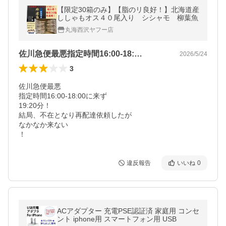
【限定30箱のみ】【脂のリ良好！】北海道産
ししゃもオス４０尾入り シシャモ 柳葉魚
丸海西沢ヤフー店
佐川急便最悪指定時間16:00-18:…
2026/5/24
3
佐川急便最悪

指定時間16:00-18:00に来ず

19:20分！

結局、不在となり再配達依頼したが

なかなか来ない

！
違反報告
いいね
0
ACアダプター 充電PSE認証済 家庭用 コンセ
ント iphone用 スマートフォン用 USB