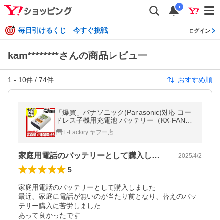
i
毎日引けるくじ 今すぐ挑戦
ログイン
kam********さんの商品レビュー
1
-
10
件 /
74
件
おすすめ順
「爆買」パナソニック(Panasonic)対応 コー
ドレス子機用充電池 バッテリー（KX-FAN5
1/HHR-T407対応互換電池）（R）FMB-TL0
F-Factory ヤフー店
8
家庭用電話のバッテリーとして購入しまし…
2025/4/2
5
家庭用電話のバッテリーとして購入しました

最近、家庭に電話が無いのが当たり前となり、替えのバッ
テリー購入に苦労しました

あって良かったです