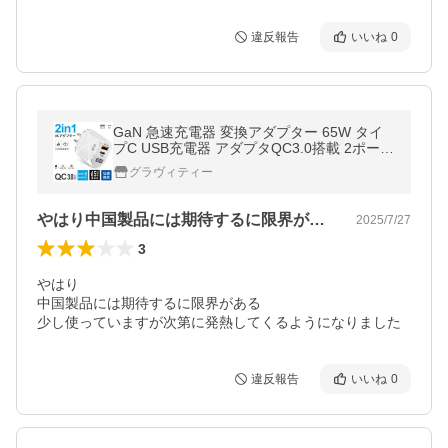
違反報告
いいね
0
GaN 急速充電器 変換アダプター 65W タイ
プC USB充電器 アダプタQC3.0搭載 2ポート
（PD+QC3.0）PSE認証済 窒化ガリウム AC
グラヴィティー
アダプター iPhone/Android 対応
やはり中国製品には期待するに限界がある…
2025/7/27
3
やはり

中国製品には期待するに限界がある

少し使っていますが次第に発熱してくるようになりました
違反報告
いいね
0