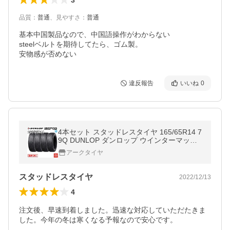
品質
：
普通
、
見やすさ
：
普通
基本中国製品なので、中国語操作がわからない

steelベルトを期待してたら、ゴム製。

安物感が否めない
違反報告
いいね
0
4本セット スタッドレスタイヤ 165/65R14 7
9Q DUNLOP ダンロップ ウインターマック
ス 02 WM02 送料無料4本価格
アークタイヤ
スタッドレスタイヤ
2022/12/13
4
注文後、早速到着しました。迅速な対応していただたきま
した。今年の冬は寒くなる予報なので安心です。