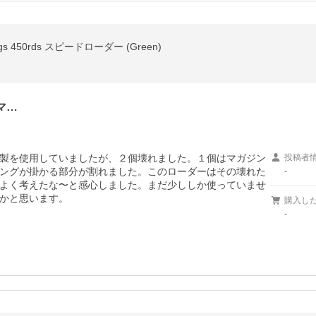
Mags 450rds スピードローダー (Green)
マ…
製を使用していましたが、２個壊れました。１個はマガジン
投稿者
ングが掛かる部分が割れました。このローダーはその壊れた
-
よく考えたな〜と感心しました。まだ少ししか使っていませ
かと思います。
購入し
-