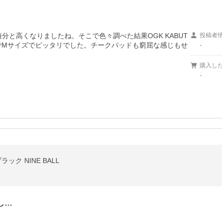
随分と高くなりましたね。そこで色々調べた結果OGK KABUT
投稿者
mでMサイズでピッタリでした。チークパッドも窮屈な感じもせ
-
購入し
-
ック NINE BALL
し…