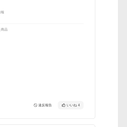
情報
た商品
違反報告
いいね
4