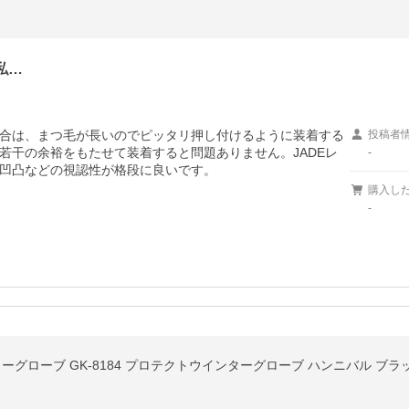
私…
合は、まつ毛が長いのでピッタリ押し付けるように装着する
投稿者
若干の余裕をもたせて装着すると問題ありません。JADEレ
-
凹凸などの視認性が格段に良いです。
購入し
-
ーグローブ GK-8184 プロテクトウインターグローブ ハンニバル ブラックマー