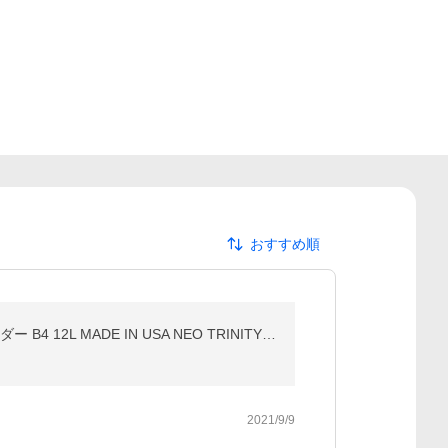
おすすめ順
最大51%★土日限定 日本正規品 ブリーフィング ビジネスバッグ メンズ 3WAY BRIEFING リュック ショルダー B4 12L MADE IN USA NEO TRINITY LINER BRF399219
2021/9/9