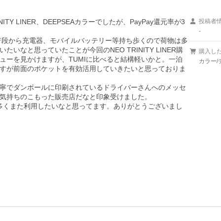
ITY LINER、DEEPSEAカラーでしたが、PayPay還元率が3
投稿者
-
す。普段から充電器、モバイルバッテリー等持ち歩くので荷物は多
なと思っていたことが今回のNEO TRINITY LINER購
購入し
ューを見かけますが、TUMIに比べると結構軽いかと。一泊
カラー/
すが前面のポケットを有効活用していきたいと思っておりま
寧でダンボールに印刷されているドライバーさんへのメッセ
気持ちのこもった販売店だなと印象受けました。

揃えも多くまた利用したいなと思ってます。ありがとうございまし