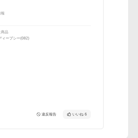
情報
た商品
ディープシー(082)
違反報告
いいね
6