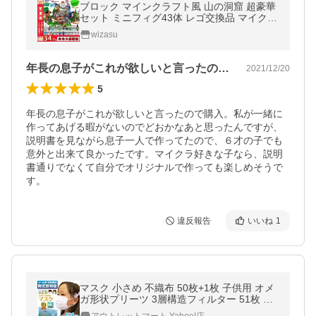
ブロック マインクラフト風 山の洞窟 超豪華
セット ミニフィグ43体 レゴ交換品 マイクラ
風 ブロック おもちゃ 収納ボックス付き 子供
wizasu
クリスマス プレゼント
年長の息子がこれが欲しいと言ったので購…
2021/12/20
5
年長の息子がこれが欲しいと言ったので購入。私が一緒に
作ってあげる暇がないのでどおかなあと思ったんですが、
説明書を見ながら息子一人で作ってたので、６才の子でも
意外と出来て良かったです。マイクラ好きな子なら、説明
書通りでなくて自分でオリジナルで作っても楽しめそうで
す。
違反報告
いいね
1
マスク 小さめ 不織布 50枚+1枚 子供用 オメ
ガ形状プリーツ 3層構造フィルター 51枚 使
い捨てマスク 小顔 花粉症 [M便 1/1]