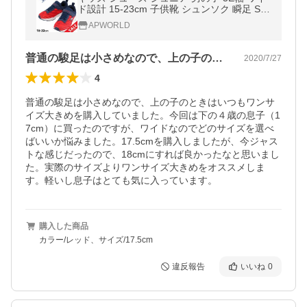
ド設計 15-23cm 子供靴 シュンソク 瞬足 SY
UNSOKU ウルトラワイド/軽量 ボーイズ ス
APWORLD
ニーカー 男児 運動靴/SJJ8240
普通の駿足は小さめなので、上の子のとき…
2020/7/27
4
普通の駿足は小さめなので、上の子のときはいつもワンサ
イズ大きめを購入していました。今回は下の４歳の息子（1
7cm）に買ったのですが、ワイドなのでどのサイズを選べ
ばいいか悩みました。17.5cmを購入しましたが、今ジャス
トな感じだったので、18cmにすれば良かったなと思いまし
た。実際のサイズよりワンサイズ大きめをオススメしま
す。軽いし息子はとても気に入っています。
購入した商品
カラー/レッド、サイズ/17.5cm
違反報告
いいね
0