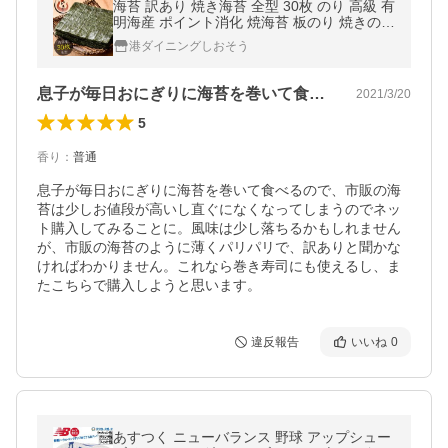
海苔 訳あり 焼き海苔 全型 30枚 のり 高級 有
明海産 ポイント消化 焼海苔 板のり 焼きのり
やきのり 美味しい 爆買 お中元 御中元
港ダイニングしおそう
息子が毎日おにぎりに海苔を巻いて食べる…
2021/3/20
5
香り
：
普通
息子が毎日おにぎりに海苔を巻いて食べるので、市販の海
苔は少しお値段が高いし直ぐになくなってしまうのでネッ
ト購入してみることに。風味は少し落ちるかもしれません
が、市販の海苔のように薄くパリパリで、訳ありと聞かな
ければわかりません。これなら巻き寿司にも使えるし、ま
たこちらで購入しようと思います。
違反報告
いいね
0
あすつく ニューバランス 野球 アップシュー