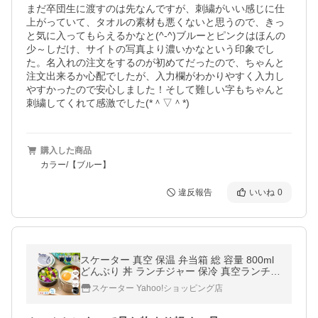
まだ卒団生に渡すのは先なんですが、刺繍がいい感じに仕
上がっていて、タオルの素材も悪くないと思うので、きっ
と気に入ってもらえるかなと(^-^)ブルーとピンクはほんの
少～しだけ、サイトの写真より濃いかなという印象でし
た。名入れの注文をするのが初めてだったので、ちゃんと
注文出来るか心配でしたが、入力欄がわかりやすく入力し
やすかったので安心しました！そして難しい字もちゃんと
刺繍してくれて感激でした(*＾▽＾*)
購入した商品
カラー/【ブルー】
違反報告
いいね
0
スケーター 真空 保温 弁当箱 総 容量 800ml
どんぶり 丼 ランチジャー 保冷 真空ランチボ
ックス 保温ジャー ステンレス
スケーター Yahoo!ショッピング店