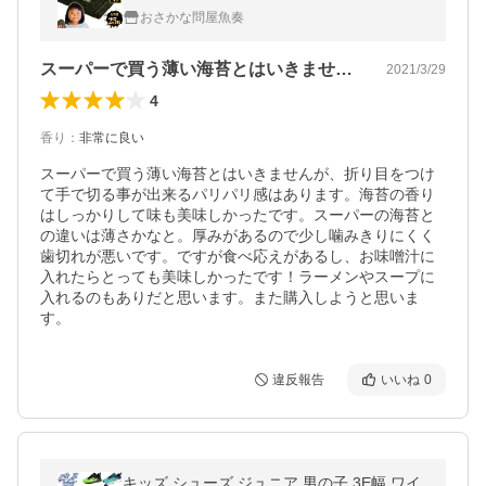
にぎり 海苔巻き 母の日 父の日 敬老 中元 ギ
おさかな問屋魚奏
フト
スーパーで買う薄い海苔とはいきませんが…
2021/3/29
4
香り
：
非常に良い
スーパーで買う薄い海苔とはいきませんが、折り目をつけ
て手で切る事が出来るパリパリ感はあります。海苔の香り
はしっかりして味も美味しかったです。スーパーの海苔と
の違いは薄さかなと。厚みがあるので少し噛みきりにくく
歯切れが悪いです。ですが食べ応えがあるし、お味噌汁に
入れたらとっても美味しかったです！ラーメンやスープに
入れるのもありだと思います。また購入しようと思いま
す。
違反報告
いいね
0
キッズ シューズ ジュニア 男の子 3E幅 ワイ