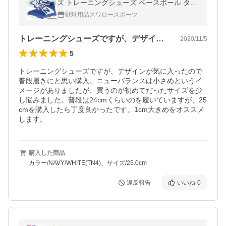
ズ トレーニングシューズ ベースボール ター
フ T3000V4 靴 紐 シューズ トレーニング用
野球用品スワロースポーツ
練習用 メンズ トレシュ
トレーニングシューズですが、デザインが…
2020/11/5
5
トレーニングシューズですが、デザインが気に入ったので
普段履きにと思い購入。ニューバランスは小さめというイ
メージがありましたが、買うのが初めてだったサイズを少
し悩みました。普段は24cmくらいのを履いていますが、25
cmを購入したら丁度良かったです。1cm大きめをオススメ
します。
購入した商品
カラー/NAVY/WHITE(TN4)、サイズ/25.0cm
違反報告
いいね
0