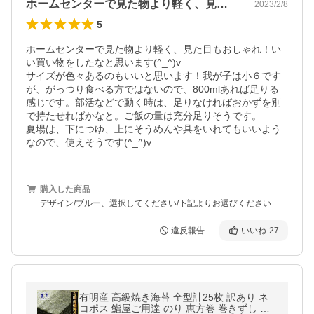
ホームセンターで見た物より軽く、見た目…
2023/2/8
5
ホームセンターで見た物より軽く、見た目もおしゃれ！い
い買い物をしたなと思います(^_^)v

サイズが色々あるのもいいと思います！我が子は小６です
が、がっつり食べる方ではないので、800mlあれば足りる
感じです。部活などで動く時は、足りなければおかずを別
で持たせればかなと。ご飯の量は充分足りそうです。

夏場は、下につゆ、上にそうめんや具をいれてもいいよう
なので、使えそうです(^_^)v
購入した商品
デザイン/ブルー、選択してください/下記よりお選びください
違反報告
いいね
27
有明産 高級焼き海苔 全型計25枚 訳あり ネ
コポス 鮨屋ご用達 のり 恵方巻 巻きずし お