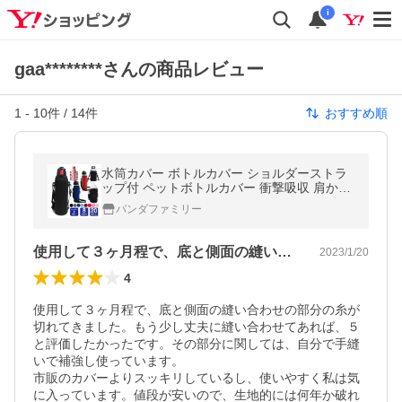
i
gaa********さんの商品レビュー
1
-
10
件 /
14
件
おすすめ順
水筒カバー ボトルカバー ショルダーストラ
ップ付 ペットボトルカバー 衝撃吸収 肩かけ
洗濯機で洗える キズ防止 480ml 500ml 600
パンダファミリー
ml 800ml 1L 1.5L 2L
使用して３ヶ月程で、底と側面の縫い合わ…
2023/1/20
4
使用して３ヶ月程で、底と側面の縫い合わせの部分の糸が
切れてきました。もう少し丈夫に縫い合わせてあれば、５
と評価したかったです。その部分に関しては、自分で手縫
いで補強し使っています。

市販のカバーよりスッキリしているし、使いやすく私は気
に入っています。値段が安いので、生地的には何年か破れ