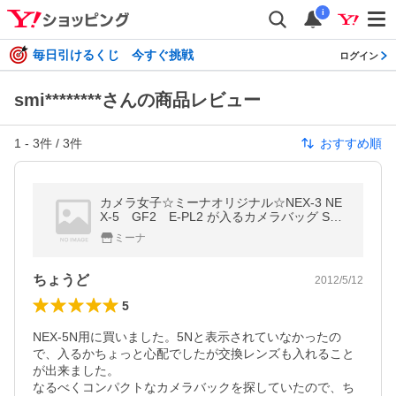
i
毎日引けるくじ 今すぐ挑戦
ログイン
smi********さんの商品レビュー
1
-
3
件 /
3
件
おすすめ順
カメラ女子☆ミーナオリジナル☆NEX-3 NE
X-5 GF2 E-PL2 が入るカメラバッグ Sサ
イズ/ガーリーガーデン
ミーナ
ちょうど
2012/5/12
5
NEX-5N用に買いました。5Nと表示されていなかったの
で、入るかちょっと心配でしたが交換レンズも入れること
が出来ました。

なるべくコンパクトなカメラバックを探していたので、ち