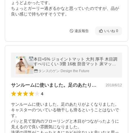
ょうどよかったです。

ちょっとガーリー過ぎるかなと思っていたのですが、品が
良い感じで持ちやすそうです。
違反報告
いいね
0
本日+5% ジョイントマット 大判 厚手 木目調
すべりにくい 3畳 16枚 防音マット 床マット
クッションマット プレイマット パズルマッ
タンスのゲン Design the Future
ト ベビー 赤ちゃん
サンルームに使いました。足のあたりがよ…
2018/6/12
4
サンルームに使いました。足のあたりがよくなりました。
キャスターのついている物干しも滑るということはないで
す。

パッと見て室内のフローリングと木目がつながったように
見えるので良い雰囲気になりました。

洗濯の湿気がこもったときにカビが出ないと良いなと思っ