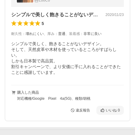
LooCo
マホケース 本革
シンプルで美しく飽きることがないデザイン
2020/11/23
5
耐久性
：
壊れにくい
、
厚み
：
普通
、
装着感
：
非常に良い
シンプルで美しく、飽きることがないデザイン。

そして、天然皮革や木材を使っているところがすばらし
い。

しかも日本製で高品質。

割引キャンペーンで、より安価に手に入れることができた
ことに感謝しています。
購入した商品
対応機種/Google Pixel 4a(5G)、種類/胡桃
違反報告
いいね
0