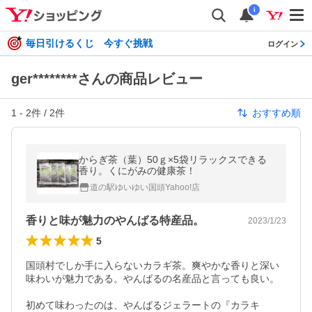
i
毎日引けるくじ 今すぐ挑戦
ログイン
ger********さんの商品レビュー
1
-
2
件 /
2
件
おすすめ順
からぎ茶（葉）50ｇ×5袋リラックスできる
香り。くにがみの健康茶！
道の駅ゆいゆい国頭Yahoo!店
香りと味が魅力のやんばる特産品。
2023/1/23
5
国頭村でしか手に入らないカラギ茶。爽やかな香りと深い
味わいが魅力である。やんばるの名産品と言っても良い。

初めて味わったのは、やんばるジェラートの『カラキ