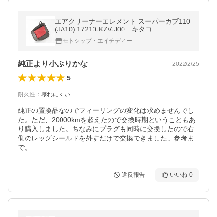
エアクリーナーエレメント スーパーカブ110
(JA10) 17210-KZV-J00＿キタコ
モトシップ・エイチディー
純正より小ぶりかな
2022/2/25
5
耐久性
：
壊れにくい
純正の置換品なのでフィーリングの変化は求めませんでし
た。ただ、20000kmを超えたので交換時期ということもあ
り購入しました。ちなみにプラグも同時に交換したので右
側のレッグシールドを外すだけで交換できました。参考ま
で。
違反報告
いいね
0