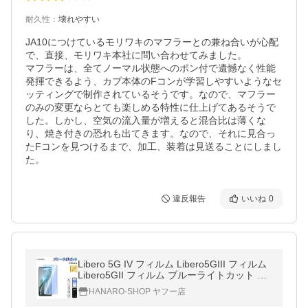
耐久性
：
壊れやすい
JA10につけているモリワキのマフラーとの兼ね合いが心配
で、直接、モリワキ本社に問い合わせてみました。

マフラーは、全てノーマル状態へのポン付で遺憾なく性能
発揮できるよう、カブ本体のFコンが学習しやすいようなセ
ッティングで制作されているそうです。なので、マフラー
のみの変更ならとても楽しめる特性に仕上げてあるそうで
した。しかし、空気の流入量が増えると混合比は薄くな
り、焼き付きの恐れも出てきます。なので、それに見合っ
たFコンを見つけるまで、加工、装着は見送ることにしまし
た。
違反報告
いいね
0
Libero 5G IV フィルム Libero5GIII フィルム
Libero5GII フィルム ブルーライトカット ガ
ラス Libero5G 高品質 ガラスフィルム リベ
HANARO-SHOP ヤフー店
ロ ZTE