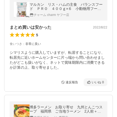
マルカン リス・ハムの主食 バランスフー
ド ＰＲＯ ４００ｇ×６ 小動物用フー
ド ハムスターフード えさ エサ 餌
チャーム charm ヤフー店
まとめ買いは安かった
2022/8/22
5
食いつき
：
非常に良い
シマリスように購入していますが、転居することになり、
転居先に近いホームセンターに片っ端から問い合わせまし
たがどこも扱いがなく、ネットで賞味期限内に消費できる
か計算の上、取り寄せました。
違反報告
いいね
0
博多ラーメン お取り寄せ 九州とんこつス
ープ 福岡県 ご当地ラーメン 2人前＋替
玉麺2食付き メール便商品 お試しグルメ