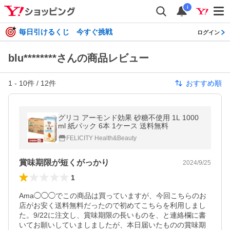
i
毎日引けるくじ 今すぐ挑戦
ログイン
blu********さんの商品レビュー
1
-
10
件 /
12
件
おすすめ順
グリコ アーモンド効果 砂糖不使用 1L 1000
ml 紙パック 6本 1ケース 送料無料
FELICITY Health&Beauty
賞味期限が短くがっかり
2024/9/25
1
Ama◯◯◯でこの商品は買っていますが、今回こちらのお
店がお安く送料無料だったので初めてこちらを利用しまし
た。9/22に注文し、賞味期限の長いものを、と連絡欄に書
いてお願いしていましましたが、本日届いたものの賞味期