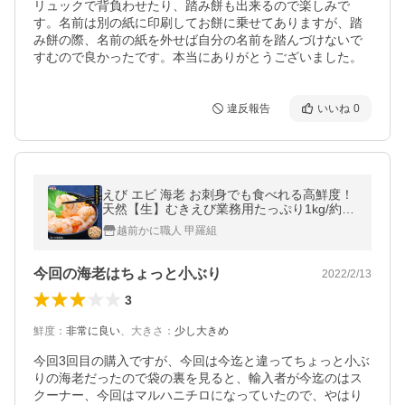
リュックで背負わせたり、踏み餅も出来るので楽しみで
す。名前は別の紙に印刷してお餅に乗せてありますが、踏
み餅の際、名前の紙を外せば自分の名前を踏んづけないで
すむので良かったです。本当にありがとうございました。
違反報告
いいね
0
えび エビ 海老 お刺身でも食べれる高鮮度！
天然【生】むきえび業務用たっぷり1kg/約70
尾 ※大小バラツキありの訳あり品 FF ポイン
越前かに職人 甲羅組
ト利用 爆買
今回の海老はちょっと小ぶり
2022/2/13
3
鮮度
：
非常に良い
、
大きさ
：
少し大きめ
今回3回目の購入ですが、今回は今迄と違ってちょっと小ぶ
りの海老だったので袋の裏を見ると、輸入者が今迄のはス
クーナー、今回はマルハニチロになっていたので、やはり