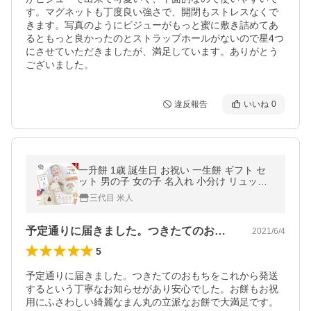
す。マグネットも丁度良い強さで、開閉もストレスなくで
きます。写真のようにビジューがもっと蜜に敷き詰めてあ
るともっと良かったのとストラップホールがないので星4つ
にさせていただきましたが、満足しています。ありがとう
ございました。
違反報告
いいね
0
一升餅 1歳 誕生日 お祝い 一生餅 ギフト セ
ット 男の子 女の子 名入れ 小分け リュック
風呂敷 選びとりカード 地域限定 送料無料
三代目 米人
[４ four]
予定通りに届きました。つきたてのおもち…
2021/6/4
5
予定通りに届きました。つきたてのおもちをこれから発送
するという丁寧なお知らせがあり安心でした。お餅もお祝
用にふさわしい綺麗なまん丸の立派なお餅で大満足です。