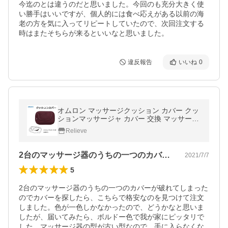
今迄のとは違うのだと思いました。今回のも充分大きく使
い勝手はいいですが、個人的には食べ応えがある以前の海
老の方を気に入ってリピートしていたので、次回注文する
時はまたそちらが来るといいなと思いました。
違反報告
いいね
0
オムロン マッサージクッション カバー クッ
ションマッサージャ カバー 交換 マッサージ
機 カバー HM-342-COVWR
Relieve
2台のマッサージ器のうちの一つのカバー…
2021/7/7
5
2台のマッサージ器のうちの一つのカバーが破れてしまった
のでカバーを探したら、こちらで格安なのを見つけて注文
しました。色が一色しかなかったので、どうかなと思いま
したが、届いてみたら、ボルドー色で我が家にピッタリで
した。マッサージ器の型が古い型なので、手に入らなくな