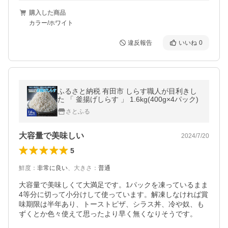
購入した商品
カラー/ホワイト
違反報告
いいね
0
ふるさと納税 有田市 しらす職人が目利きし
た 「 釜揚げしらす 」 1.6kg(400g×4パック)
さとふる
大容量で美味しい
2024/7/20
5
鮮度
：
非常に良い
、
大きさ
：
普通
大容量で美味しくて大満足です。1パックを凍っているまま
4等分に切って小分けして使っています。解凍しなければ賞
味期限は半年あり、トーストピザ、シラス丼、冷や奴、も
ずくとか色々使えて思ったより早く無くなりそうです。