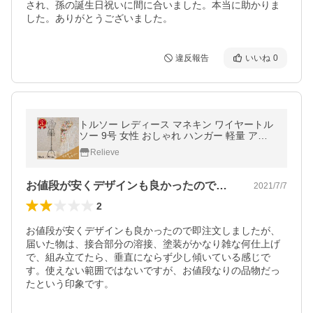
され、孫の誕生日祝いに間に合いました。本当に助かりま
した。ありがとうございました。
違反報告
いいね
0
トルソー レディース マネキン ワイヤートル
ソー 9号 女性 おしゃれ ハンガー 軽量 アイ
アン スチール ディスプレイ 洋裁 服飾 ファ
Relieve
ッション インテリア
お値段が安くデザインも良かったので即注…
2021/7/7
2
お値段が安くデザインも良かったので即注文しましたが、
届いた物は、接合部分の溶接、塗装がかなり雑な何仕上げ
で、組み立てたら、垂直にならず少し傾いている感じで
す。使えない範囲ではないですが、お値段なりの品物だっ
たという印象です。