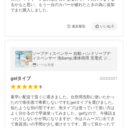
るかもと思い、もう一台のカバーが破れたときの為に追加
でまた購入しました。
違反報告
いいね
0
ソープディスペンサー 自動 ハンドソープデ
ィスペンサー 泡&amp;液体両用 充電式 ジェ
ル 400ml大容量 非接触式 センサー式 防水
いつも幸便
壁掛け ハンドソープ対応
gelタイプ
2023/10/27
5
素早い配送で直ぐに着きました。台所用洗剤に使いたかっ
たので衛生面で希釈しないですむgelタイプを選びました。
似たような別の型ですが、泡タイプは使っていて使い方は
よく分かるので早速使ってみました。gelなので、今後詰ま
ったりしないかが気になりますが、今はスムーズに出てき
て食器洗いの手間が少し省けそうです。買って良かったで