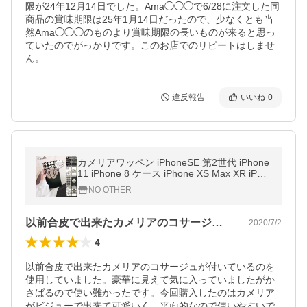
限が24年12月14日でした。Ama◯◯◯で6/28に注文した同
商品の賞味期限は25年1月14日だったので、少なくとも当
然Ama◯◯◯のものより賞味期限の長いものが来ると思っ
ていたのでがっかりです。このお店でのリピートはしませ
ん。
違反報告
いいね
0
カメリアワッペン iPhoneSE 第2世代 iPhone
11 iPhone 8 ケース iPhone XS Max XR iPho
ne8/8Plus 7/7Plus ベルトなし手帳型 カメリ
NO OTHER
ア camelia
以前合皮で出来たカメリアのコサージュが…
2020/7/2
4
以前合皮で出来たカメリアのコサージュが付いているのを
使用していました。豪華に見えて気に入っていましたがか
さばるので使い難かったです。今回購入したのはカメリア
がビジューで出来て可愛いく、平面的なので使いやすいで