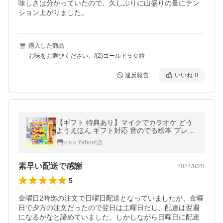
味しさは分かっていたので、久しぶりに山盛りの量にテン
ション上がりました。
購入した商品
お味をお選びください。/(2)ゴールド５０粒
違反報告
いいね
0
【ギフト 特典あり】マイクでカラオケ どう
ようえほん ギフト対応 音のでる絵本 プレゼ
ント こどもの日 お誕生日 クリスマス お祝い
c.s.c Yahoo!店
1歳 2歳 3歳 4歳 5歳 6歳
素早い配送で感謝
2024/8/28
5
金曜日2時迄の注文で日曜日配送となっていましたが、金曜
日で夕方の注文だったので翌日は土曜日だし、配達は翌週
になるかなと諦めていました。しかしながら日曜日に配達