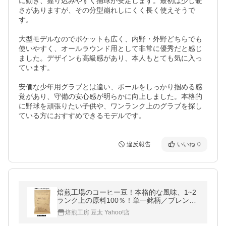
に動き、握り込みやすく捕球が安定します。最初は少し硬
さがありますが、その分型崩れしにくく長く使えそうで
す。

大型モデルなのでポケットも広く、内野・外野どちらでも
使いやすく、オールラウンド用として非常に優秀だと感じ
ました。デザインも高級感があり、本人もとても気に入っ
ています。

安価な少年用グラブとは違い、ボールをしっかり掴める感
覚があり、守備の安心感が明らかに向上しました。本格的
に野球を頑張りたい子供や、ワンランク上のグラブを探し
ている方におすすめできるモデルです。
違反報告
いいね
0
焙煎工場のコーヒー豆！本格的な風味、1~2
ランク上の原料100％！単一銘柄／ブレンド
無し 75g×1袋 豆のまま限定
焙煎工房 豆太 Yahoo!店