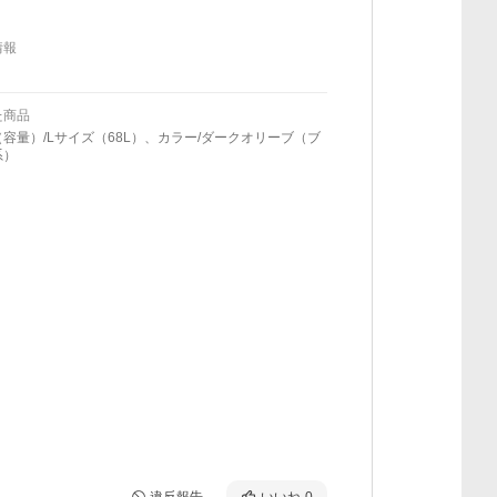
情報
た商品
容量）/Lサイズ（68L）、カラー/ダークオリーブ（ブ
系）