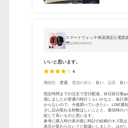
スマートウォッチ体温測定心電図血圧測
gratificastore2
いいと思います。
4
機能性
：
普通
、
電池の持ち
：
良い
、
品質
：
良い
指定時間までの注文で翌日配達。休日前日着go
感じましたが普通の時計くらいかなと。各計測
からないので、今後調べていきたい。LINE通
少し読み取れる秒数ほしいことと、着信時のバ
総じて良いものと思います。

参考に購入時の表示面に時計の絵柄のキズ防止
表示が変わらない？と勘違いしました。はがし