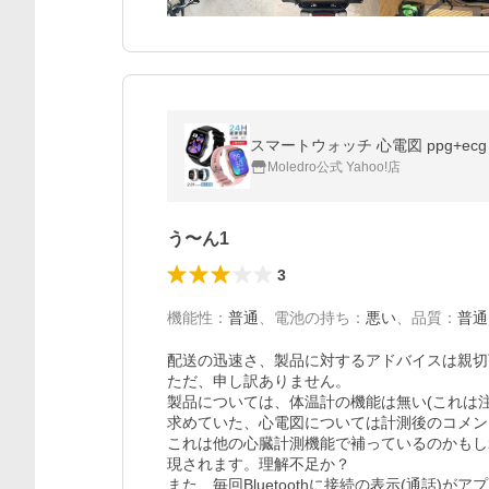
スマートウォッチ 心電図 ppg+ec
Moledro公式 Yahoo!店
う〜ん1
3
機能性
：
普通
、
電池の持ち
：
悪い
、
品質
：
普通
配送の迅速さ、製品に対するアドバイスは親切
ただ、申し訳ありません。

製品については、体温計の機能は無い(これは注文
求めていた、心電図については計測後のコメン
これは他の心臓計測機能で補っているのかもし
現されます。理解不足か？

また、毎回Bluetoothに接続の表示(通話)が