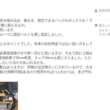
投稿者
-
具を積み込み、載せる、固定できるバッグorボックスを！で
は優に超えるもの。

購入し
思います。

サイズ（
ループに固定ベルトを通し固定しました。

ラウン
とがポイントでした。本来の目的用途ではない使い方をして
必要最低限のギヤ類一式かと思いますが、今まで別に上積み
寝袋軽量で30cm程度、チェア40cmも楽に入りました。ただ
しないとほかがあぶれるかな。

配はありますが、荷物がほぼ満タンに入れているので、大き
版が(移動可能)あるので使用すればつぶれからは、多少守れ