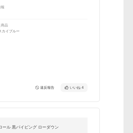
情報
た商品
スカイブルー
違反報告
いいね
4
ックロール 黒パイピング ローダウン