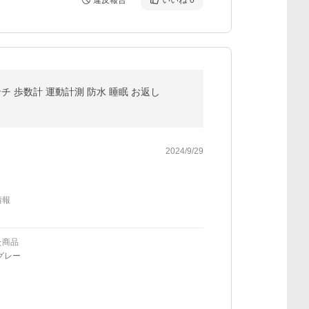
違反報告
いいね
0
ンチ 歩数計 運動計測 防水 睡眠 お返し
2024/9/29
情報
た商品
グレー