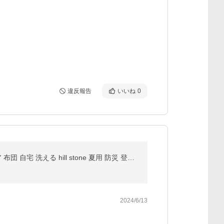
違反報告
いいね
0
寝袋 シュラフ 冬用 コンパクト 車中泊 キャンプ用品 キャンプ寝袋 封筒型 オールシーズン 収納 アウトドア 布団 自宅 洗える hill stone 夏用 防災 登山寝袋
2024/6/13