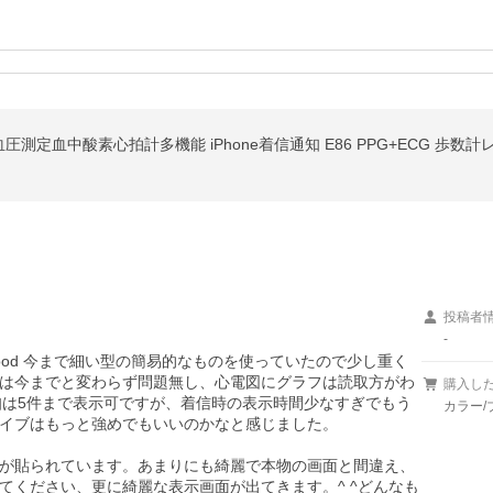
定血中酸素心拍計多機能 iPhone着信通知 E86 PPG+ECG 歩数
投稿者
-
od 今まで細い型の簡易的なものを使っていたので少し重く
は今までと変わらず問題無し、心電図にグラフは読取方がわ
購入し
知は5件まで表示可ですが、着信時の表示時間少なすぎでもう
カラー/
イブはもっと強めでもいいのかなと感じました。

が貼られています。あまりにも綺麗で本物の画面と間違え、
てください、更に綺麗な表示画面が出てきます。^ ^どんなも