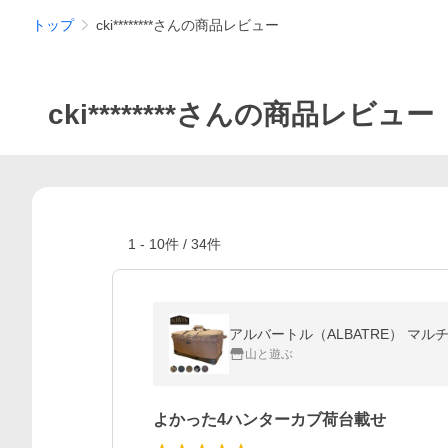
トップ
cki********さんの商品レビュー
cki********さんの商品レビュー
1
-
10
件 /
34
件
アルバートル（ALBATRE） マルチ
山と遊ぶ
よかった4ハンターカブ荷台載せ