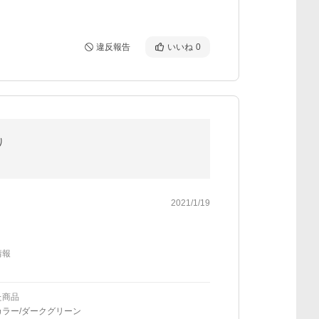
違反報告
いいね
0
り
2021/1/19
情報
た商品
カラー/ダークグリーン