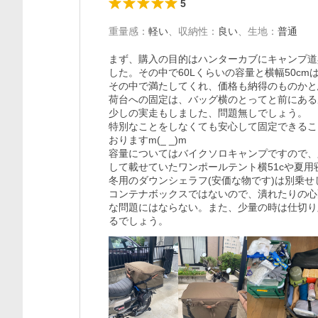
5
重量感
：
軽い
、
収納性
：
良い
、
生地
：
普通
まず、購入の目的はハンターカブにキャンプ道
した。その中で60Lくらいの容量と横幅50cm
その中で満たしてくれ、価格も納得のものかと
荷台への固定は、バッグ横のとってと前にある
少しの実走もしました、問題無しでしょう。

特別なことをしなくても安心して固定できるこ
おりますm(_ _)m

容量についてはバイクソロキャンプですので、
して載せていたワンポールテント横51cや夏用
冬用のダウンシェラフ(安価な物です)は別乗せ
コンテナボックスではないので、潰れたりの心
な問題にはならない。また、少量の時は仕切り
るでしょう。