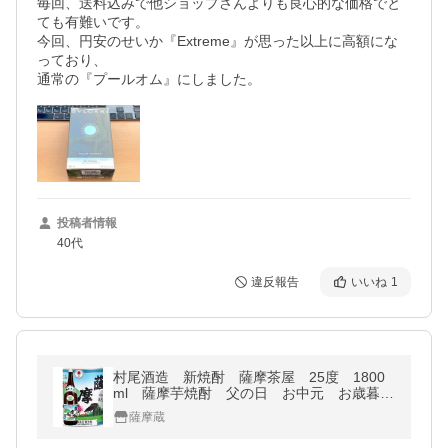
毎回、送料込みで他ショップさんよりも良心的な価格でと
ても有難いです。

今回、円安のせいか『Extreme』が思った以上に高額にな
っており、

通常の『プールオム』にしました。
投稿者情報
40代
違反報告
いいね
1
村尾酒造 新焼酎 薩摩茶屋 25度 1800
ml 薩摩芋焼酎 父の日 お中元 お歳暮
敬老の日 バレンタイン
薩摩蔵