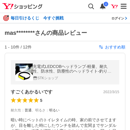
i
毎日引けるくじ 今すぐ挑戦
ログイン
mas********さんの商品レビュー
1
-
10
件 /
12
件
おすすめ順
充電式LEDCOBヘッドランプ-軽量、耐久
性、防水性、防塵性のヘッドライト-釣り、
夜間、キャンプ、ハイキング用品
STKショップ
すごくあかるいです
2022/3/15
5
耐久性
：
普通
、
明るさ
：
明るい
暗い時にペットのトイレタイムの時、家の前でさせてます
が、目を離した時にしたウンチを踏んで玄関までサンダル