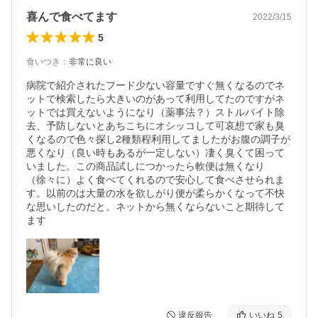
喜んで食べてます
2022/3/15
5
食いつき
：
非常に良い
病院で紹介されたフード少ない容量ですぐ無くなるのでネ
ットで検索したら大きいのがあって利用してたのですがネ
ットでは買えないようになり（薬事法？）ストルバイト除
去、予防しないとあちこちにオシッコして可哀想で家も臭
くなるので色々探し2種類程利用してましたがお腹の調子が
悪くなり（良い時もあるが一定しない）凄く臭くて困って
いました。この商品試しにつかったら軟便は無くなり
（徐々に）よく食べてくれるので安心して食べさせられま
す。以前のは大量の水を欲しがり便が柔らかくなって不快
な思いしたのだと。ネットから無くならないこと期待して
違反報告
いいね
5