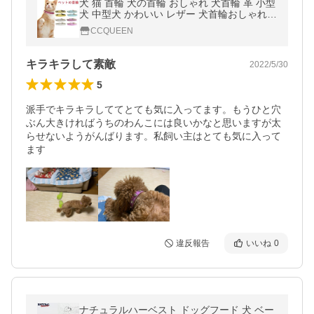
犬 猫 首輪 犬の首輪 おしゃれ 犬首輪 革 小型
犬 中型犬 かわいい レザー 犬首輪おしゃれ
猫の首輪 ペットの首輪 猫首輪 ドッグカラー
CCQUEEN
キラキラ XS S zh-104
キラキラして素敵
2022/5/30
5
派手でキラキラしててとても気に入ってます。もうひと穴
ぶん大きければうちのわんこには良いかなと思いますが太
らせないようがんばります。私飼い主はとても気に入って
ます
違反報告
いいね
0
ナチュラルハーベスト ドッグフード 犬 ベー