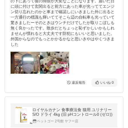
の下にあって後の掃除が大変なことになります。届いた日
に頭に付けて玄関出ると前方にあった車が光っててエンジ
ン切り忘れたのかと車まで確認しにいきました外に出ると
一方通行の標識も輝いててそこら辺の自転車も光っていて
驚きましたーそのときはウンチだけでしたが取りこぼしも
無く良かったです。散歩だとちょっと恥ずかしいかもしれ
ませんが慣れると大丈夫です防犯にもいいと思いました。
外国からなのでもっとかかるかなと思いきやはやくつきま
した
違反報告
いいね
0
ロイヤルカナン 食事療法食 猫用 ユリナリー
S/O ドライ 4kg (旧 pHコントロール0 (ゼロ))
ペットゴー 2号館 ヤフー店