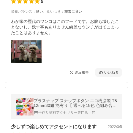
5
栄養バランス
：
良い
、
食いつき
：
非常に良い
わが家の歴代のワンコはこのフードです。お腹も壊したこ
とないし、残す事もありません綺麗なウンチが出てこまっ
たことはありません。
違反報告
いいね
0
プラスナップ スナップボタン エコ樹脂製 T5
12mm30組 艶有り【 選べる18色 色組み合わ
せ自由】 ハンドプレス 手芸用品 洋裁材料 ア
手作り材料アクセサリー専門店・昇
クセサリーパーツ
少しずつ楽しめてアクセントになります
2022/3/5