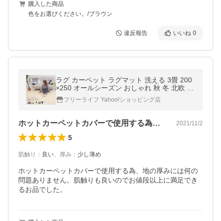
購入した商品
色をお選びください。/ブラウン
違反報告
いいね
0
ラグ カーペット ラグマット 洗える 3畳 200
×250 オールシーズン おしゃれ 秋 冬 北欧 絨
毯 抗菌 防ダニ フリーリー
フリーライフ Yahoo!ショッピング店
ホットカーペットカバーで使用する為、地…
2021/11/2
5
肌触り
：
良い
、
厚み
：
少し薄め
ホットカーペットカバーで使用する為、地の厚みには何の
問題ありません。肌触りも良いのでお値段以上に満足でき
るお品でした。