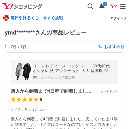
i
毎日引けるくじ 今すぐ挑戦
ログイン
ymd********さんの商品レビュー
1
-
7
件 /
7
件
おすすめ順
コート レディース ロングコート 30代40代
オシャレ 秋 アウター 女性 大人 韓国風 ジャ
ケット OL 通勤 ゆったり ウインドブレーカ
ハッピーショップ倍英展
ー
購入から到着まで4日程で到着しました。…
2021/10/28
5
サイズ
：
ちょうどよい
購入から到着まで4日程で到着しました。思っていたより早
い到着でした。サイズはコートなのでLサイズと悩みました