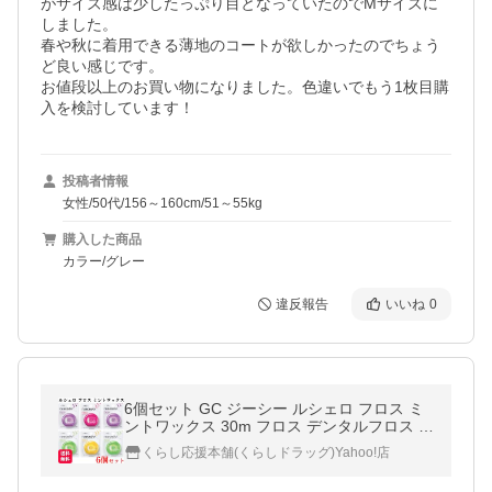
がサイズ感は少したっぷり目となっていたのでMサイズに
しました。

春や秋に着用できる薄地のコートが欲しかったのでちょう
ど良い感じです。

お値段以上のお買い物になりました。色違いでもう1枚目購
入を検討しています！
投稿者情報
女性/50代/156～160cm/51～55kg
購入した商品
カラー/グレー
違反報告
いいね
0
6個セット GC ジーシー ルシェロ フロス ミ
ントワックス 30m フロス デンタルフロス 歯
間 ブラシおすすめ オーラルケア 人気
くらし応援本舗(くらしドラッグ)Yahoo!店