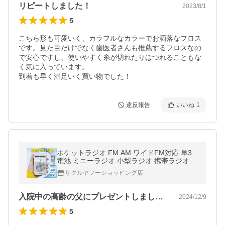
リピートしました！
2023/8/1
5
こちら形も可愛いく、カラフルなカラーでお洒落なフロス
です。見た目だけでなく歯医者さんも推薦するフロスなの
で安心ですし、使いやすく糸が切れたりほつれることもな
く気に入っています。

到着も早く満足いく買い物でした！
違反報告
いいね
1
ポケットラジオ FM AM ワイドFM対応 単3
電池 ミニーラジオ 小型ラジオ 携帯ラジオ 通
勤ラジオ 高感度 ポータブル 防災ラジオ スピ
サクルヤフーショッピング店
ーカー付
入院中の高齢の父にプレゼントしました。…
2024/12/9
5