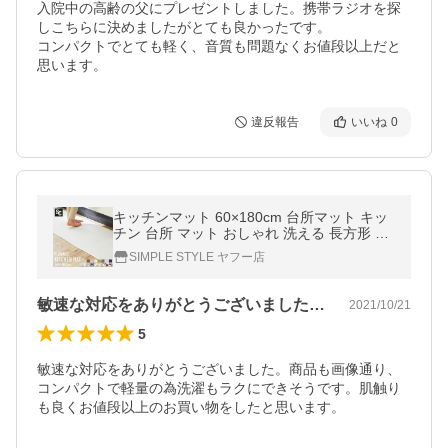
入院中の高齢の父にプレゼントしました。携帯ラジオを探
しこちらに決めましたがとても良かったです。

コンパクトでとても軽く、音質も問題なくお値段以上だと
思います。
違反報告
いいね
0
キッチンマット 60×180cm 台所マット キッ
チン 台所 マット おしゃれ 洗える 長方形 絨
毯 フランネル FNR-K-6018
SIMPLE STYLE ヤフー店
敏速な対応をありがとうございました。商…
2021/10/21
5
敏速な対応をありがとうございました。商品も画像通り、
コンパクトで軽量の為洗濯もラクにできそうです。肌触り
も良くお値段以上のお買い物をしたと思います。