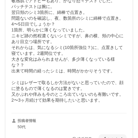
敏感肌でアトピーもあり、かなり恐々テストでした。

パッチテストは腕に。

翌日頬のシミ3箇所に、綿棒で点置き。

問題ないのを確認し、夜、数箇所のシミに綿棒で点置き。

4〜5日目でしょうか？

1箇所、明らかに薄くなっていました。

ニキビ跡の然程濃くないシミですが、鼻の横、頬の中心に
あり目立つ場所です。

それからは、気になるシミ(10箇所強位？)に、点置きして
寝ています。2週間位です。

大きな変化はみられませんが、多少薄くなっている様
な？？

出来て時間の経ったシミは、時間がかかりそうです。

シミはレザーで取るしか方法がないと思っていたので、顔
に塗るもので薄くなるのは驚きです。　

又かぶれや痒みも今のところ出ていないのも有難いです。

2〜3ヶ月続けて効果を期待したいと思います。
投稿者情報
50代