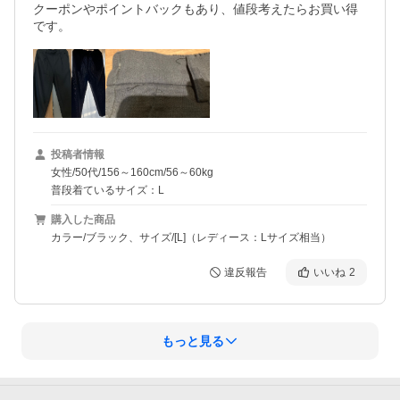
クーポンやポイントバックもあり、値段考えたらお買い得
です。
投稿者情報
女性/50代/156～160cm/56～60kg
普段着ているサイズ：L
購入した商品
カラー/ブラック、サイズ/[L]（レディース：Lサイズ相当）
違反報告
いいね
2
もっと見る