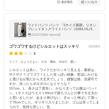
違反報告
いいね
0
ワイドパンツ パンツ 「5サイズ展開」リネン
ブレンドタックワイドパンツ（S/M/L/XL/3
L） レディース
ZOZOTOWN Yahoo!店
ゴワゴワするけどシルエットはスッキリ
2025/8/3
3
サイズ
：
ちょうどよい
、
生地
：
薄め
、
伸縮性
：
悪い
シルエットは良い。ワイドだがスッキリ見える。素材は、
ザクザク？ゴワゴワ？とした安っぽい綿麻。窓辺にかける
と透けるが黒だから大丈夫でしょう。縫製は雑、洗濯可で
すが、洗ったらボロボロになりそうな？

157cm、L、長さは丁度良い。かなり太ってお腹はパンパ
ン。Lサイズはウエスト69cmで後ろゴムとの事で大丈夫か
と思いましたが、あまり伸びない、ぎゅっと伸ばして測っ
て79cmでした。ギリギリ入りましたが、ゴムは戻ってしま
うので、気持ち苦しい、笑。
