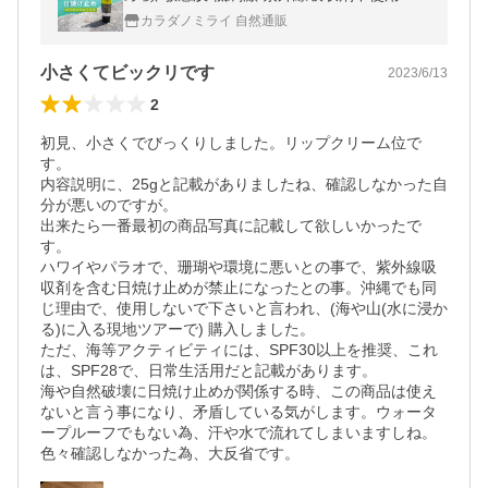
境にやさしい 化粧下地 UVクリーム ウルン
カラダノミライ 自然通販
ラップ 爆買
小さくてビックリです
2023/6/13
2
初見、小さくでびっくりしました。リップクリーム位で
す。

内容説明に、25gと記載がありましたね、確認しなかった自
分が悪いのですが。

出来たら一番最初の商品写真に記載して欲しいかったで
す。

ハワイやパラオで、珊瑚や環境に悪いとの事で、紫外線吸
収剤を含む日焼け止めが禁止になったとの事。沖縄でも同
じ理由で、使用しないで下さいと言われ、(海や山(水に浸か
る)に入る現地ツアーで) 購入しました。

ただ、海等アクティビティには、SPF30以上を推奨、これ
は、SPF28で、日常生活用だと記載があります。

海や自然破壊に日焼け止めが関係する時、この商品は使え
ないと言う事になり、矛盾している気がします。ウォータ
ープルーフでもない為、汗や水で流れてしまいますしね。
