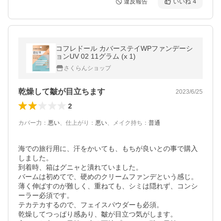
違反報告
いいね
4
コフレドール カバーステイWPファンデーシ
ョンUV 02 11グラム (x 1)
さくらんショップ
乾燥して皺が目立ちます
2023/6/25
2
カバー力
：
悪い
、
仕上がり
：
悪い
、
メイク持ち
：
普通
海での旅行用に、汗をかいても、もちが良いとの事で購入
しました。

到着時、箱はグニャと潰れていました。

バームは初めてで、硬めのクリームファンデという感じ。

薄く伸ばすのが難しく、重ねても、シミは隠れず、コンシ
ーラー必須です。

テカテカするので、フェイスパウダーも必須。

乾燥してつっぱり感あり、皺が目立つ気がします。
