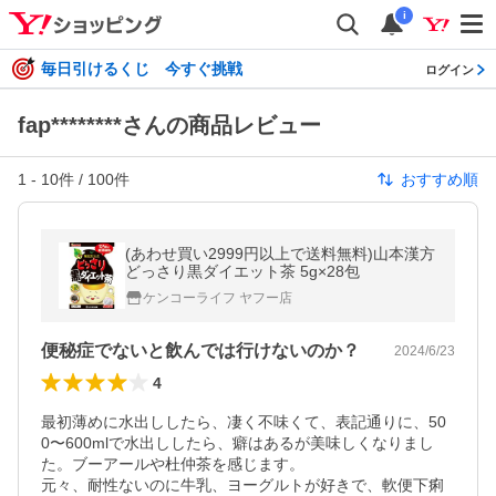
i
毎日引けるくじ 今すぐ挑戦
ログイン
fap********さんの商品レビュー
1
-
10
件 /
100
件
おすすめ順
(あわせ買い2999円以上で送料無料)山本漢方
どっさり黒ダイエット茶 5g×28包
ケンコーライフ ヤフー店
便秘症でないと飲んでは行けないのか？
2024/6/23
4
最初薄めに水出ししたら、凄く不味くて、表記通りに、50
0〜600mlで水出ししたら、癖はあるが美味しくなりまし
た。ブーアールや杜仲茶を感じます。

元々、耐性ないのに牛乳、ヨーグルトが好きで、軟便下痢