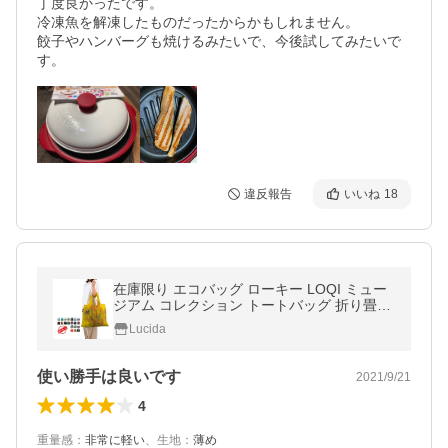
丁度良かったです。

冷凍魚を解凍したものだったからかもしれません。

餃子やハンバーグも焼けるみたいで、今後試してみたいで
違反報告
いいね
18
在庫限り エコバッグ ローキー LOQI ミュー
ジアム コレクション トートバッグ 折り畳み
マイバッグ 美術 絵画
Lucida
使い勝手は良いです
2021/9/21
4
重量感
：
非常に軽い
、
生地
：
薄め