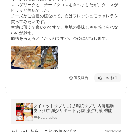
マルゲリータと、チーズタコスを食べましたが、タコスが
ピリッと美味でした。

チーズがご自慢の様なので、次はフレッシュモツァレラを
買ってみたいです。

生地は薄くて良いのですが、生地の美味しさを感じられな
いのが残念。

価格を考えると当たり前ですが、今後に期待します。
違反報告
いいね
1
ダイエットサプリ 脂肪燃焼サプリ 内臓脂肪
皮下脂肪 減少サポート お腹 脂肪対策 機能性
表示食品 ナイシボーンEX 30日分 爆買
Healthyplus
もしかしたら、これのおかげ？
2023/3/26