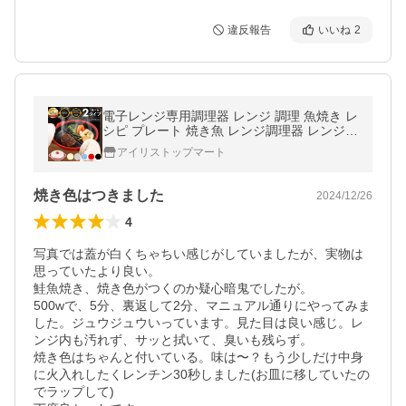
違反報告
いいね
2
電子レンジ専用調理器 レンジ 調理 魚焼き レ
シピ プレート 焼き魚 レンジ調理器 レンジで
焼き魚 時短 料理 焼き目 魚 器具 蒸し器
アイリストップマート
焼き色はつきました
2024/12/26
4
写真では蓋が白くちゃちい感じがしていましたが、実物は
思っていたより良い。

鮭魚焼き、焼き色がつくのか疑心暗鬼でしたが。

500wで、5分、裏返して2分、マニュアル通りにやってみま
した。ジュウジュウいっています。見た目は良い感じ。レ
ンジ内も汚れず、サッと拭いて、臭いも残らず。

焼き色はちゃんと付いている。味は〜？もう少しだけ中身
に火入れしたくレンチン30秒しました(お皿に移していたの
でラップして)
