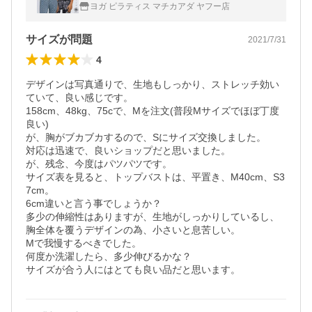
ホットヨガ フィットネスウェア スポーツウ
ヨガ ピラティス マチカアダ ヤフー店
ェア 柄物タンク型ブラトップ
サイズが問題
2021/7/31
4
デザインは写真通りで、生地もしっかり、ストレッチ効い
ていて、良い感じです。

158cm、48kg、75cで、Mを注文(普段Mサイズでほぼ丁度
良い)

が、胸がブカブカするので、Sにサイズ交換しました。

対応は迅速で、良いショップだと思いました。

が、残念、今度はパツパツです。

サイズ表を見ると、トップバストは、平置き、M40cm、S3
7cm。

6cm違いと言う事でしょうか？

多少の伸縮性はありますが、生地がしっかりしているし、
胸全体を覆うデザインの為、小さいと息苦しい。

Mで我慢するべきでした。　

何度か洗濯したら、多少伸びるかな？

サイズが合う人にはとても良い品だと思います。