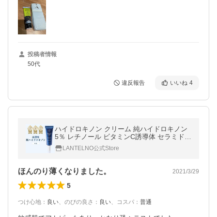
投稿者情報
50代
違反報告
いいね
4
ハイドロキノン クリーム 純ハイドロキノン
5％ レチノール ビタミンC誘導体 セラミド
ランテルノ ホワイトHQクリーム
LANTELNO公式Store
ほんのり薄くなりました。
2021/3/29
5
つけ心地
：
良い
、
のびの良さ
：
良い
、
コスパ
：
普通