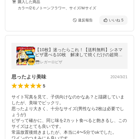
購入した商品
カラー/2モノトーンフラワー、サイズ/Ｍサイズ
違反報告
いいね
5
【10枚】迷ったらこれ！【送料無料】シネマ
ピザ選べる10枚 解凍して焼くだけの超簡単
おすすめpizza
レガーロピザ
思ったより美味
2024/3/21
5
サイト写真を見て、子供向けなのかなあ？と躊躇していま
したが、美味でビックリ。

思ったより大きく、十分なサイズ(男性なら2枚は必要でし
ょうが)

ピザって確かに、同じ味を2カット食べると飽きるし、この
サイズはとても良いです。

常温放置後焼きましたが、本当に4〜5分でokでした。

ワインのつまみにも良いです。
