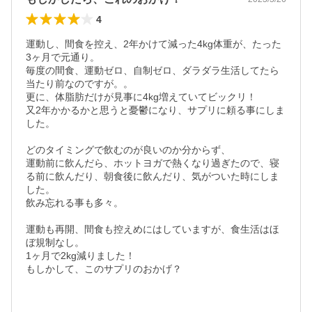
4
運動し、間食を控え、2年かけて減った4kg体重が、たった
3ヶ月で元通り。

毎度の間食、運動ゼロ、自制ゼロ、ダラダラ生活してたら
当たり前なのですが。。

更に、体脂肪だけが見事に4kg増えていてビックリ！

又2年かかるかと思うと憂鬱になり、サプリに頼る事にしま
した。

どのタイミングで飲むのが良いのか分からず、

運動前に飲んだら、ホットヨガで熱くなり過ぎたので、寝
る前に飲んだり、朝食後に飲んだり、気がついた時にしま
した。

飲み忘れる事も多々。

運動も再開、間食も控えめにはしていますが、食生活はほ
ぼ規制なし。

1ヶ月で2kg減りました！

もしかして、このサプリのおかげ？
