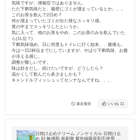
気味ですが、便秘症ではありません。

ただ下痢気味だと、腸壁にゴミが溜まっているとか。。。

このお茶を飲んで2日め？

何か溜まっていたゴミが出た様なスッキリ感。

胃の中までスッキリしたというか。

気に入って、他のお茶をやめ、このお茶のみを飲んでいた
ら(1L位？)

下痢気味強め、日に何度もトイレに行く始末、、腹痛も。

今は一日2杯位までにしていますが、やはり下痢気味、お腹
が冷える感じ。

調整が難しいです。

味は好きだし、続けたいですが、どうしたら？

温かくして飲んだら多少ましかも？

キャンドルフィッシュってセンナなんですね、、。

違反報告
いいね
11
日焼け止めクリーム ノンケミカル 日焼け止
め 顔 敏感肌 低刺激 紫外線吸収剤不使用 環