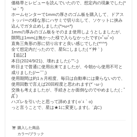
価格帯とレビューを読んでいたので、想定内の現象でした(*
´ω｀*)

ホームセンターで1mmの厚さのゴム板を購入して、ドアス
トッパーの様な形にハサミで切り出して、ソケットに挟み
込んでガタ止めしました(*>ω<*)

1mmの厚みのゴム板をそのまま使用しようとしましたが、
隙間は1mmは無かった様で入らなかったです(=ﾟωﾟ=)

直角三角形の形に切り出すと良い感じでした(*^^*)

全て想定内だったので、星5にしました( *´艸｀) 

【追記】

本日(2024/9/21)、壊れました(-""-;)

昨日まで普通に使用出来てましたが、今朝から使用不可と
成りました(/ー￣;)

使用期間は約1ヵ月程度、毎日は自動車には乗らないので、
使用回数で言えば20回程度と思われます(*´･ω･)

交換も考えましたが、手続きとか面倒なのでやめました( ; ﾟ
Дﾟ)

ハズレを引いたと思って諦めます( o´ｪ｀o)

っと言うことで、星は★1に変更します(。´Д⊂)
購入した商品
カラー/ブラック