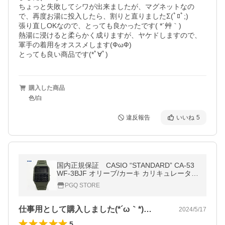
ちょっと失敗してシワが出来ましたが、マグネットなの
で、再度お湯に投入したら、割りと直りましたΣ(ﾟﾛﾟ;)

張り直しOKなので、とっても良かったです( *´艸｀)

熱湯に浸けると柔らかく成りますが、ヤケドしますので、
軍手の着用をオススメします(ФωФ)

購入した商品
色/白
違反報告
いいね
5
国内正規保証 CASIO “STANDARD” CA-53
WF-3BJF オリーブ/カーキ カリキュレータ
ー・電卓機能搭載 反転液晶 チープカシ
PGQ STORE
オ 計算機時計 カシオ 国内正規品
仕事用として購入しました(*´ω｀*)…
2024/5/17
5