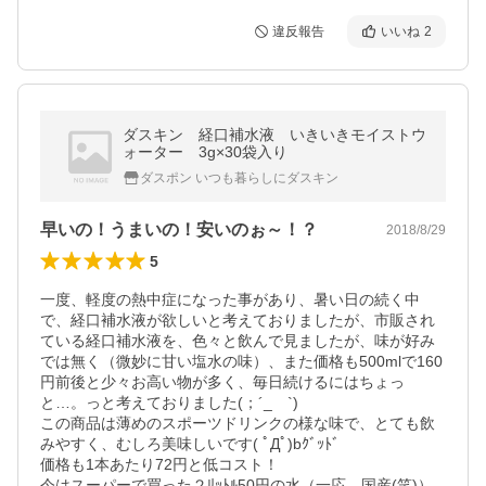
違反報告
いいね
2
ダスキン 経口補水液 いきいきモイストウ
ォーター 3g×30袋入り
ダスポン いつも暮らしにダスキン
早いの！うまいの！安いのぉ～！？
2018/8/29
5
一度、軽度の熱中症になった事があり、暑い日の続く中
で、経口補水液が欲しいと考えておりましたが、市販され
ている経口補水液を、色々と飲んで見ましたが、味が好み
では無く（微妙に甘い塩水の味）、また価格も500mlで160
円前後と少々お高い物が多く、毎日続けるにはちょっ
と…。っと考えておりました(；´_ゝ`)

この商品は薄めのスポーツドリンクの様な味で、とても飲
みやすく、むしろ美味しいです( ﾟДﾟ)bｸﾞｯﾄﾞ

価格も1本あたり72円と低コスト！

今はスーパーで買った２ﾘｯﾄﾙ50円の水（一応、国産(笑)）