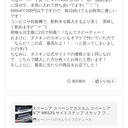
に混ぜて、水筒に入れて持ち歩いてます( ￣▽￣)

500mlで100円以下ですので、毎日続けてもお財布に優しい
です！

コンビニや自販機で、飲料水を購入するより安く、美味し
く飲めます(*￣ー￣)

荷物も注文後に2日で到着！！なんてスピーディー！

おまけに、ダスキンのスポンジもオマケで付いていたので
「なんだ！この店、最高かよ！！」っと思ってしまいまし
た(*≧∀≦*)

ちなみに、ダスキン公式サイトでの価格と全く同じなの
で、こちらで購入した方が色々とお得だと思います！

久しぶりに、最高に当たりの商品＆お店でした！
違反報告
いいね
1
スペーシア スペーシアカスタム スペーシア
ギア MK53S サイドステップ スカッフ フロ
ント・リア シルバー
カーパーツのサムライプロデュース