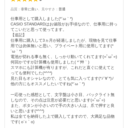
品質
：
非常に良い
、
見やすさ
：
普通
仕事用として購入しました(*´ω｀*)

CASIO STANDARDはお値段がお手頃なので、仕事用に持っ
てこいだと思って使ってます。

【追記】

仕事用に購入して3ヵ月が経過しましたが、現物を見て仕事
用では勿体無いと思い、プライベート用に使用してます(*
´ω｀*)

電池が切れる事も無く、しっかり動いてくれてます(=ﾟωﾟ=)

何回かですが計算機も使用しました( *´艸｀)

スマホにも計算機が有りますが、これだと直ぐに使えてと
っても便利でした(*^^*)

見た目もオシャレなので、とても気に入ってます(*ﾉ´∀`*)ﾉ

他の方にもオススメしたいですね(*´ω｀*)

一応使った感想として、文字盤は小さ目、バックライト無
しなので、その点は注意が必要だと思います(=ﾟωﾟ=)

また、ボタンが小さいので手の大きい人は、爪で押すと良
いと思います(*^^*)

私は全てを納得した上で購入してますので、大満足な品物
です( o´ｪ｀o)