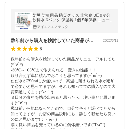
防災 防災用品 防災グッズ 非常食 3日9食分
飲料水 6パック 保温具 1個 5年保存 ニューア
ークスリー 災害 台風 地震
アイエスエステック
数年前から購入を検討していた商品がリニ…
2022/6/11
5
数年前から購入を検討していた商品がリニューアルしてた
(*ﾟ∀ﾟ*)

-30℃～+65℃まで耐えられる！驚きの性能！！

取り合えず車に積んでおこうと思ってます(=ﾟωﾟ=)

ただ水が750mlしか無いので、高温に耐えられる水が追加
で必要かと思ってますが、それも知ってての購入なので大
変満足してます(*´ω｀*)

３日分の食料を携帯出来ると思ったら、凄い事だと思いま
す(*ﾟ∀ﾟ*)

私は前から気になってたので、自分で色々と調べてたから
知ってますが、お店の商品説明にも、詳しく載せたら良い
のにと思います(； ･`ω･´)

凄く良い商品を売っているのに勿体無いです(´TωT`)
