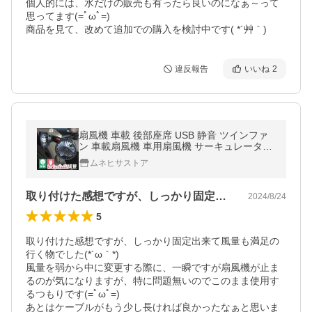
個人的には、水だけの販売も有ったら良いのになぁ～って
思ってます(=ﾟωﾟ=)

商品を見て、改めて追加での購入を検討中です( *´艸｀)
違反報告
いいね
2
扇風機 車載 後部座席 USB 静音 ツインファ
ン 車載扇風機 車用扇風機 サーキュレーター
角度調整
ムネヒサストア
取り付けた感想ですが、しっかり固定出来…
2024/8/24
5
取り付けた感想ですが、しっかり固定出来て風量も満足の
行く物でした(*´ω｀*)

風量を弱から中に変更する際に、一瞬ですが扇風機が止ま
るのが気になりますが、特に問題無いのでこのまま使用す
るつもりです(=ﾟωﾟ=)

あとはケーブルがもう少し長ければ良かったなぁと思いま