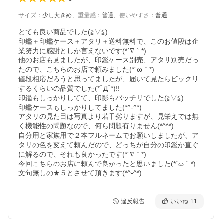
サイズ
：
少し大きめ
、
重量感
：
普通
、
使いやすさ
：
普通
とても良い商品でした(≧▽≦)

印鑑＋印鑑ケース＋アタリ＋送料無料で、このお値段は企
業努力に感謝としか言えないです(*´∇｀*)

他のお店も見ましたが、印鑑ケース別売、アタリ別売だっ
たので、こちらのお店で頼みました(*´ω｀*)

値段相応だろうと思ってましたが、届いて見たらビックリ
するくらいの品質でした(*ﾟДﾟ*)!!

印鑑もしっかりしてて、印影もバッチリでした(≧▽≦)

印鑑ケースもしっかりしてました(*^-^*)

アタリの見た目は写真より若干劣りますが、見栄えでは無
く機能性の問題なので、何ら問題有りません(*^^*)

自分用と家族用で２本フルネームでお願いしましたが、ア
タリの色を変えて頼んだので、どっちが自分の印鑑か直ぐ
に解るので、それも良かったです(*´∇｀*)

今回こちらのお店に頼んで良かったと思いました(*´ω｀*)

文句無しの★５とさせて頂きます(*^-^*)
違反報告
いいね
11