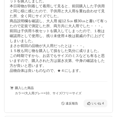
ットを購入しました。

本日荷物が到着して着用して見ると、前回購入した子供用
と同じ様に感じたので、子供用と大人用を重ね合わせて見
た所、全く同じサイズでした。

商品説明欄を確認し、大人用 縦12.5㎝ 横30㎝と書いて有っ
たので定規で測定した所、両方共に大人用でした・・・。

前回は子供用５枚セットを購入してしまったので、１枚は
確認用として使用し、残り未使用４枚は親戚の子に上げて
しまいました。

まさか前回の品物が大人用だったとは・・・。

１５枚も同じ物を購入して損をした気分に成りました。

この時期ですから、お店でもサイズのミスなども有ると思
いますので、購入された方は届き次第、中身の確認をした
方が良いと思います。

品物自体は良いものなので、★４にします。
購入した商品
カラー/大人用グレー×10、サイズ/フリーサイズ
違反報告
いいね
4