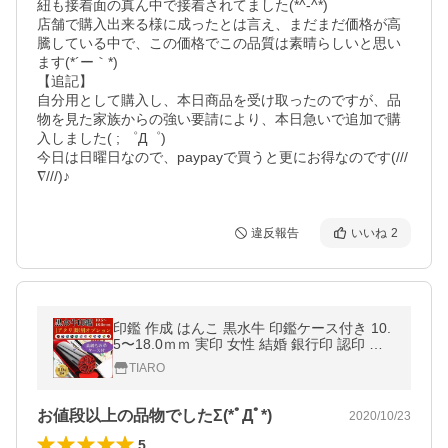
紐も接着面の真ん中で接着されてました(*^-^*)

店舗で購入出来る様に成ったとは言え、まだまだ価格が高
騰している中で、この価格でこの品質は素晴らしいと思い
ます(*´ー｀*)

【追記】

自分用として購入し、本日商品を受け取ったのですが、品
物を見た家族からの強い要請により、本日急いで追加で購
入しました( ; ゜Д゜)

今日は日曜日なので、paypayで買うと更にお得なのです(///
∇///)♪
違反報告
いいね
2
印鑑 作成 はんこ 黒水牛 印鑑ケース付き 10.
5〜18.0ｍｍ 実印 女性 結婚 銀行印 認印 印
章 男性 子供 印鑑セット アタリ 敬老の日 安
TIARO
い 送料無料 日常用品
お値段以上の品物でしたΣ(*ﾟДﾟ*)
2020/10/23
5