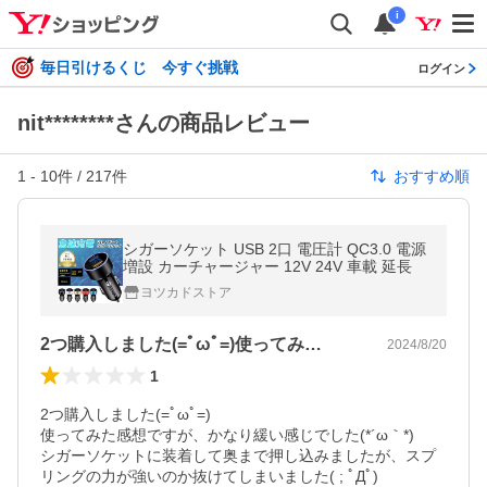
i
毎日引けるくじ 今すぐ挑戦
ログイン
nit********さんの商品レビュー
1
-
10
件 /
217
件
おすすめ順
シガーソケット USB 2口 電圧計 QC3.0 電源
増設 カーチャージャー 12V 24V 車載 延長
ヨツカドストア
2つ購入しました(=ﾟωﾟ=)使ってみ…
2024/8/20
1
2つ購入しました(=ﾟωﾟ=)

使ってみた感想ですが、かなり緩い感じでした(*´ω｀*)

シガーソケットに装着して奥まで押し込みましたが、スプ
リングの力が強いのか抜けてしまいました( ; ﾟДﾟ)
