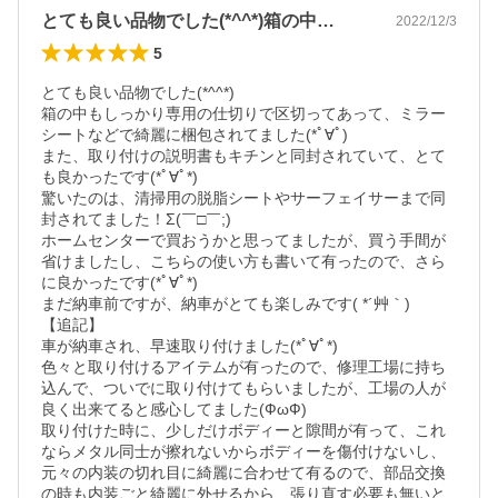
とても良い品物でした(*^^*)箱の中…
2022/12/3
5
とても良い品物でした(*^^*)

箱の中もしっかり専用の仕切りで区切ってあって、ミラー
シートなどで綺麗に梱包されてました(*ﾟ∀ﾟ)

また、取り付けの説明書もキチンと同封されていて、とて
も良かったです(*ﾟ∀ﾟ*)

驚いたのは、清掃用の脱脂シートやサーフェイサーまで同
封されてました！Σ(￣□￣;)

ホームセンターで買おうかと思ってましたが、買う手間が
省けましたし、こちらの使い方も書いて有ったので、さら
に良かったです(*ﾟ∀ﾟ*)

まだ納車前ですが、納車がとても楽しみです( *´艸｀)

【追記】

車が納車され、早速取り付けました(*ﾟ∀ﾟ*)

色々と取り付けるアイテムが有ったので、修理工場に持ち
込んで、ついでに取り付けてもらいましたが、工場の人が
良く出来てると感心してました(ФωФ)

取り付けた時に、少しだけボディーと隙間が有って、これ
ならメタル同士が擦れないからボディーを傷付けないし、
元々の内装の切れ目に綺麗に合わせて有るので、部品交換
の時も内装ごと綺麗に外せるから、張り直す必要も無いと