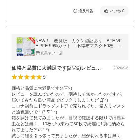
違反報告
いいね
0
NEW！ 改良版 カケン認証あり BFE VF
E PFE 99%カット 不織布マスク 50枚 4
段プリーツ 三層構造ウィルス対策 普通サ
真美ヤフー店
イズ
価格と品質に大満足です(≧▽≦)レビュ…
2020/9/6
5
価格と品質に大満足です(≧▽≦)

レビューを読んでいたので、期待して無かったのですが、
届いてみたら良い商品でビックリしました(*ﾟДﾟ*)

コロナ禍前にドラッグストアで売られてた、箱入りマスク
と遜色無いです(*´∇｀*)

箱を開けて見てみましたが、目視で確認する限りでは塵や
虫などは無く、10枚づつ束ねて50枚で綺麗に1袋に納めら
れてました(*´ω｀*)

試しに紐を引っ張って見ましたが、紐が切れる事は無く、