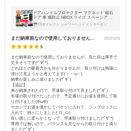
ドアハンドルプロテクター マグネット 磁石
ドア 車 傷防止 NBOX ライズ スペーシア タ
ント ムーブ 軽自動車 セダン ミニバン
TSダイレクト シャワーヘッド インターホン
まだ納車前なので使用しておりませんが、…
2022/12/1
5
まだ納車前なので使用しておりませんが、見た目は厚手で
丈夫そうです(*ﾟ∀ﾟ*)

どれほどの吸着力かも分かりませんが、取り付けは熱湯に
浸けて見ようかと考えてます(； ･`ω･´)

納車が楽しみに成りました(*ﾟ∀ﾟ)

【追記】

車が納車されたので、早速取り付けて見ました(*ﾟ∀ﾟ)

冬場の取り付けだったので、予定通りにお湯を使用して取
り付けました(ФωФ)

ヤカンでお湯を沸かしてバケツに入れて、ジップロックに
入れて、熱々にしました( ロ_ロ)ゞ

良い感じに柔らかくなって、早速取り付けました(*ﾟ∀ﾟ*)

専用では無いので、バランスを見ながらの取り付けと成り
ました(*ﾟ∀ﾟ)
