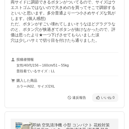
両サイドに調節できるボタンがついてるので、サイズはウ
エストゴムではないので大きめのを買ってそこで調節する
といいと思います。多分普通より一つ小さめサイズな気が
します。(個人感想)

ただ、ボタンがすごい壊れてしまいそうなほどグラグラな
のと、ボタン穴が狭過ぎてボタンが抜けなかったので、評
価は思ったより★一つ下げさせてもらいました涙

投稿者情報
女性/40代/156～160cm/51～55kg
普段着ているサイズ：LL
購入した商品
カラー/A02、サイズ/2XL
違反報告
いいね
0
即納 空気清浄機 小型 コンパクト 花粉対策