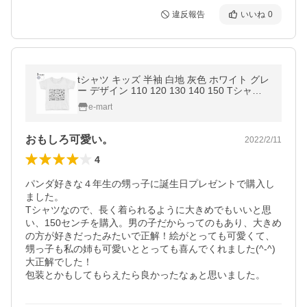
違反報告
いいね
0
tシャツ キッズ 半袖 白地 灰色 ホワイト グレ
ー デザイン 110 120 130 140 150 Tシャツ
ティーシャツ T shirt パンダ 動物 アニマ
e-mart
ル 014597
おもしろ可愛い。
2022/2/11
4
パンダ好きな４年生の甥っ子に誕生日プレゼントで購入し
ました。

Tシャツなので、長く着られるように大きめでもいいと思
い、150センチを購入。男の子だからってのもあり、大きめ
の方が好きだったみたいで正解！絵がとっても可愛くて、
甥っ子も私の姉も可愛いととっても喜んでくれました(^-^)
大正解でした！
