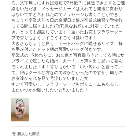
ろ、文字無しにすれば最短で2日後？に発送できますとご連
絡をいただき、メッセージカードは入れても発送に変わり
はないですと言われたのでメッセージも書くことができ、
ちょうど卒業式前々日の金曜日に娘が卒業式練習で学校行
ってる間に届きました(ToT)急なお願いに対応していただ
き、とっても感謝しています！届いたお花もフラワーソー
プで香りもよく、すごくすごく可愛いです！

大きさもちょうど良く、トートバッグに隠せるサイズ、持
ち手が付いたドット柄の可愛いバッグ付きです。

卒業式のHR終わりに、お友達と写真撮ろうとしてる時にサ
プライズで渡したら娘は「えー！」と声を出し驚いて喜ん
でくれました！すぐ香りもかいで「いい匂い」と言ってい
て、娘はクールな方なので泣かなかったのですが、周りの
お友達がそれを見て号泣していました笑

すごく可愛いし、フラワーソープもボリュームもあるし、
またいつかお願いしたいと思いました！
購入した商品