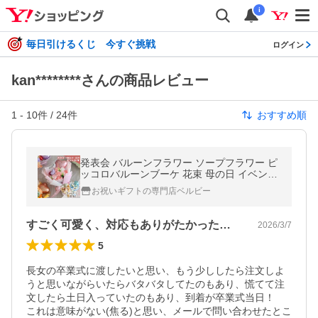
i
毎日引けるくじ 今すぐ挑戦
ログイン
kan********さんの商品レビュー
1
-
10
件 /
24
件
おすすめ順
発表会 バルーンフラワー ソープフラワー ピ
ッコロバルーンブーケ 花束 母の日 イベント
習い事 入園 入学 卒園 退職祝い 卒業式 敬老
お祝いギフトの専門店ベルビー
の日 成人式 栄転 昇進
すごく可愛く、対応もありがたかったです！
2026/3/7
5
長女の卒業式に渡したいと思い、もう少ししたら注文しよ
うと思いながらいたらバタバタしてたのもあり、慌てて注
文したら土日入っていたのもあり、到着が卒業式当日！

これは意味がない(焦る)と思い、メールで問い合わせたとこ