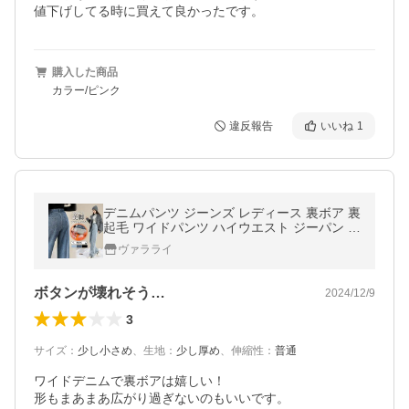
値下げしてる時に買えて良かったです。
購入した商品
カラー/ピンク
違反報告
いいね
1
デニムパンツ ジーンズ レディース 裏ボア 裏
起毛 ワイドパンツ ハイウエスト ジーパン ロ
ングパンツ カジュアル ボトムス ズボン ワイ
ヴァラライ
ド 着痩せ 伸縮性
ボタンが壊れそう…
2024/12/9
3
サイズ
：
少し小さめ
、
生地
：
少し厚め
、
伸縮性
：
普通
ワイドデニムで裏ボアは嬉しい！

形もまあまあ広がり過ぎないのもいいです。
