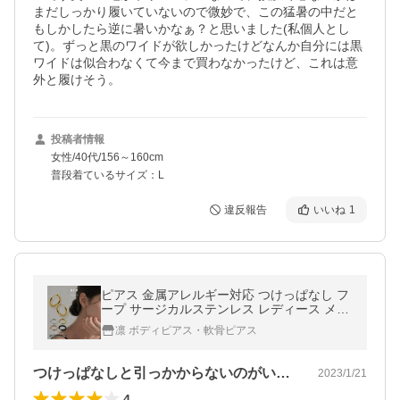
まだしっかり履いていないので微妙で、この猛暑の中だと
もしかしたら逆に暑いかなぁ？と思いました(私個人とし
て)。ずっと黒のワイドが欲しかったけどなんか自分には黒
ワイドは似合わなくて今まで買わなかったけど、これは意
外と履けそう。
投稿者情報
女性/40代/156～160cm
普段着ているサイズ：L
違反報告
いいね
1
ピアス 金属アレルギー対応 つけっぱなし フ
ープ サージカルステンレス レディース メン
ズ 『両耳用・2個セット』
凛 ボディピアス・軟骨ピアス
つけっぱなしと引っかからないのがいい。
2023/1/21
4