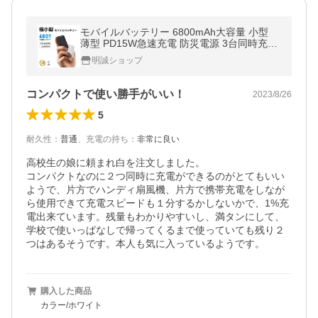
モバイルバッテリー 6800mAh大容量 小型
薄型 PD15W急速充電 防災電源 3台同時充電
iPhone17/iPhoneAir/16e充電 コンパクト 超
明誠ショップ
軽量【PL保険加入済み製品・安心】
コンパクトで使い勝手がいい！
2023/8/26
5
耐久性
：
普通
、
充電の持ち
：
非常に良い
高校生の娘に頼まれ白を注文しました。

コンパクトなのに２つ同時に充電ができるのがとてもいい
ようで、片方でハンディ扇風機、片方で携帯充電をしなが
ら使用できて充電スピードも１分するかしないかで、1%充
電出来ています。残量もわかりやすいし、満タンにして、
学校で使いっぱなしで帰ってくるまで使っていても残り２
つはあるそうです。本人も気に入っているようです。
購入した商品
カラー/ホワイト