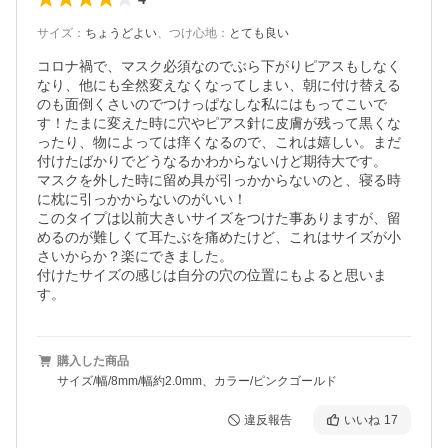
サイズ
：
ちょうどよい
、
つけ心地
：
とても良い
コロナ禍で、マスク必須なのでぶら下がりピアスもしなく
なり、他にも全然変えなくなってしまい、朝に付け替える
のも面倒くさいのでつけっぱなしな私にはもってこいで
す！たまに変えた時に穴やピアス針に皮膚が残って黒くな
ったり、物によっては痒くなるので、これは嬉しい。まだ
付けたばかりでどうなるかわからないけど期待大です。

マスクを外した時に留め具が引っかからないのと、寝る時
に枕に引っかからないのがいい！

このタイプは以前大きいサイズをつけた事ありますが、留
めるのが難しくて耳たぶを痛めたけど、これはサイズが小
さいからか？楽にできました。

付けたサイズの感じは自分の穴の位置にもよると思いま
す。
購入した商品
サイズ/幅/8mm/幅約2.0mm、カラー/ピンクゴールド
違反報告
いいね
17