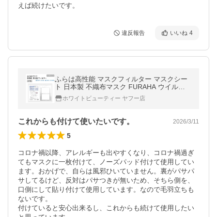
えば続けたいです。
違反報告
いいね
4
ふらは高性能 マスクフィルター マスクシー
ト 日本製 不織布マスク FURAHA ウイルス P
M2.5マスク 花粉マスク (PFE) (VFE) 花粉対
ホワイトビューティー ヤフー店
策 メルトブローン White Beauty
これからも付けて使いたいです。
2026/3/11
5
コロナ禍以降、アレルギーも出やすくなり、コロナ禍過ぎ
てもマスクに一枚付けて、ノーズパッド付けて使用してい
ます。おかげで、自らは風邪ひいていません。裏がパサパ
サしてるけど、反対はパサつきが無いため、そちら側を、
口側にして貼り付けて使用しています。なので毛羽立ちも
ないです。

付けていると安心出来るし、これからも続けて使用したい