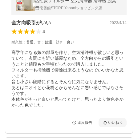
活性炭フィルター 空気清浄器 清浄機 脱臭機
360° 全方位 コロナ おしゃれ 静音 ほこり 花
壱番館STORE Yahoo!ショッピング店
粉 PM2.5 ハウスダスト
全方向吸引がいい
2023/4/14
4
耐久性
：
普通
、
音
：
普通
、
効き
：
良い
高学年になる娘の部屋を作り、空気清浄機が欲しいと思っ
ていて、玄関にも近い部屋なため、全方向からの吸引とい
うことと値段もお手頃だったので購入しました。

フィルターも掃除機で掃除出来るようなのでいいかなと思
います。

音も小さい段階にするとそんなに気になりません。

あとはニオイとか花粉とかもそんなに悪い感じではなさそ
うです。

本体色がもっと白いと思ってたけど、思ったより黄色身か
かった色でした。
違反報告
いいね
6