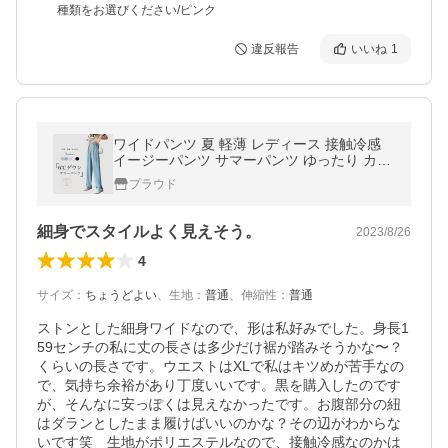
種類をお選びください/ピンク
違反報告
いいね
1
ワイドパンツ 夏 軽薄 レディース 接触冷感
イージーパンツ サマーパンツ ゆったり カジ
ュアルパンツ 無地 涼しい ロングパンツ 薄手
プラウド
体型カバー
細身でスタイルよく見えそう。
2023/8/26
4
サイズ
：
ちょうどよい
、
生地
：
普通
、
伸縮性
：
普通
ストンとした細身ワイドなので、形は私好みでした。身長1
59センチの私に丈の長さは多少だけ裾が踏みそうかな〜？
くらいの長さです。ウエストはXLで私はキツめが苦手なの
で、気持ち余裕があり丁度いいです。黒を購入したのです
が、そんなに安っぽくは見えなかったです。お腹部分の紐
はダランとしたまま履けばいいのかな？その辺がわからな
いです笑　生地がポリエステルなので、接触冷感なのかは