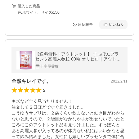
購入した商品
色/ホワイト、サイズ/150
違反報告
いいね
0
【送料無料：アウトレット】 すっぽんプラ
センタ高麗人参粒 60粒 オリヒロ｜アウトレ
ット品
十字屋薬粧
全然キレイです。
2022/2/11
5
キズなど全く見当たりません！

注文して２日ほどですぐ届きました。

こうゆうサプリは、２袋くらい飲まないと効き目がわから
ないと思うので、２袋目がなかなか手が出せないでいたと
ころにこのアウトレット品を見つけました。すっぽんと、
あと高麗人参が入ってるのが体力ない私にはいいかなと思
って飲み始めました。女性にも嬉しいプラセンタで体に合