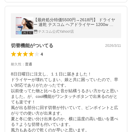
【最終処分特価5500円→2618円】 ドライヤ
ー 速乾 テスコム ヘアドライヤー 1200w 冷
熱風 軽量 プロテクトイオン 折り畳み 安い T
テスコム公式Yahoo!店
D465A 公式店 日本メーカー
切替機能がついてる
2026/3/11
4
耐久性
：
普通
8日日曜日に注文し、１１日に届きました！

ドライヤーが壊れてしまい、娘と共に困っていたので、早
い対応でありがたかったです。

以前使ってた物と比べると音が結構うるさい方かなと思い
ました。が、cool機能がワンタッチボタンで出来るのがと
ても楽です！

風が出る部分に回す切替が付いていて、ピンポイントと広
がりでの使い方が出来ます。

夏と冬に使い分け出来るのか、横に温度の高い低いを選べ
る？ような切替も付いています。

風力もあるので乾くのが早いと思います。
