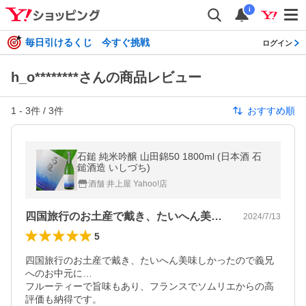
i
毎日引けるくじ 今すぐ挑戦
ログイン
h_o********さんの商品レビュー
1
-
3
件 /
3
件
おすすめ順
石鎚 純米吟醸 山田錦50 1800ml (日本酒 石
鎚酒造 いしづち)
酒舗 井上屋 Yahoo!店
四国旅行のお土産で戴き、たいへん美味し…
2024/7/13
5
四国旅行のお土産で戴き、たいへん美味しかったので義兄
へのお中元に…

フルーティーで旨味もあり、フランスでソムリエからの高
評価も納得です。