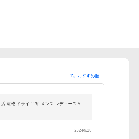
おすすめ順
オリジナルTシャツ 背番号Tシャツ クラスTシャツ 名入れTシャツ イベント 推し活 ライブ コンサート ヲタ活 速乾 ドライ 半袖 メンズ レディース 5900-01 S〜XL
2024/9/28