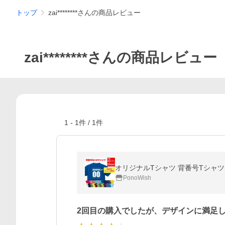
トップ
zai********さんの商品レビュー
zai********さんの商品レビュー
1
-
1
件 /
1
件
PonoWish
2回目の購入でしたが、デザインに満足