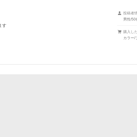
投稿者
男性/50
ます
購入し
カラー/