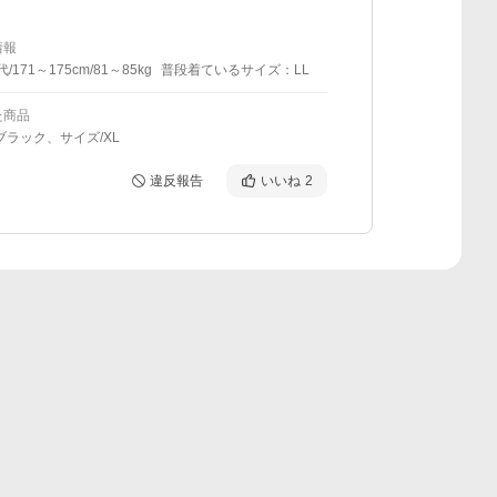
情報
代/171～175cm/81～85kg
普段着ているサイズ：LL
た商品
ブラック、サイズ/XL
違反報告
いいね
2