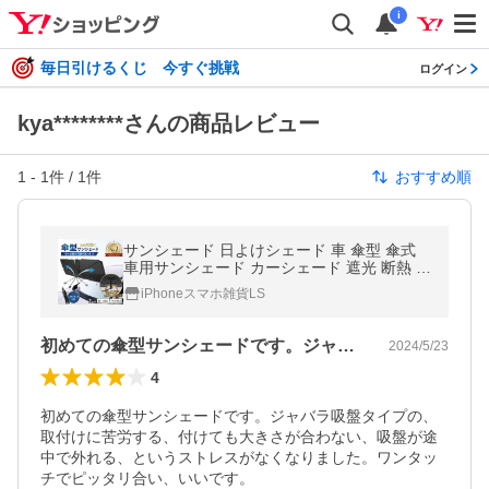
i
毎日引けるくじ 今すぐ挑戦
ログイン
kya********さんの商品レビュー
1
-
1
件 /
1
件
おすすめ順
サンシェード 日よけシェード 車 傘型 傘式
車用サンシェード カーシェード 遮光 断熱 車
用パラソル UVカット 紫外線 折りたたみ 便
iPhoneスマホ雑貨LS
利グッズ 車中泊
初めての傘型サンシェードです。ジャバラ…
2024/5/23
4
初めての傘型サンシェードです。ジャバラ吸盤タイプの、
取付けに苦労する、付けても大きさが合わない、吸盤が途
中で外れる、というストレスがなくなりました。ワンタッ
チでピッタリ合い、いいです。
