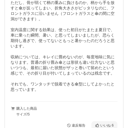
ただし、骨が弱くて柄の重みに負けるのか、柄から手を放
すと傘が反ってしまい、折角大きさがピッタリなのに、フ
ロントガラスに沿いません（フロントガラスと傘の間に空
洞ができます）。

室内温度に関する効果は、使った初日がたまたま夏日で、
車に乗った瞬間、暑い、と思ってしまいましたが、恐らく
期待し過ぎで、使ってないともっと暑かったのだろうと思
います。

収納については、キレイに畳めないのが、毎度地味に気に
なります。普通の折り畳み傘とは形状も違い仕方ないと思
いつつも、最初に届いた状態がザッと巻いて留めたという
感じで、その折り目が付いてしまっているのは残念です。

それでも、ワンタッチで脱着できる傘型にしてよかったと
思っています。
購入した商品
サイズ/S
違反報告
いいね
6