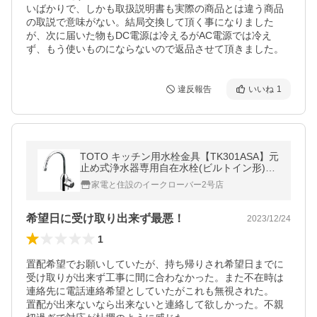
いばかりで、しかも取扱説明書も実際の商品とは違う商品
の取説で意味がない。結局交換して頂く事になりました
が、次に届いた物もDC電源は冷えるがAC電源では冷え
ず、もう使いものにならないので返品させて頂きました。
違反報告
いいね
1
TOTO キッチン用水栓金具【TK301ASA】元
止め式浄水器専用自在水栓(ビルトイン形)
(旧品番 TK301AS)〔HG〕
家電と住設のイークローバー2号店
希望日に受け取り出来ず最悪！
2023/12/24
1
置配希望でお願いしていたが、持ち帰りされ希望日までに
受け取りが出来ず工事に間に合わなかった。また不在時は
連絡先に電話連絡希望としていたがこれも無視された。

置配が出来ないなら出来ないと連絡して欲しかった。不親