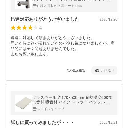
ルレバーシャワー 一般地仕様 洗面 Panasoni
住設と電材の洛電マート plus
c
迅速対応ありがとうございました
2025/12/20
4
迅速に対応して頂きありがとうございました。

届いた時に箱が潰れていたのが少し気になりましたが、商
品的には全く問題ありませんでした。

またお願い致します。
違反報告
いいね
0
グラスウール 約170×500mm 耐熱温度600℃
消音材 吸音材 バイク マフラー バッフル サ
イレンサー 日本製 メール便 送料無料
スマイルキューブ
試しに買ってみましたが・・・
2025/12/21