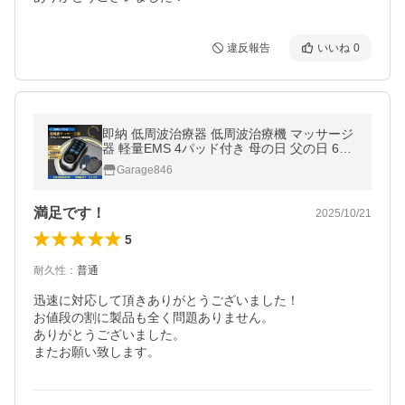
違反報告
いいね
0
即納 低周波治療器 低周波治療機 マッサージ
器 軽量EMS 4パッド付き 母の日 父の日 6種
類モード 疲労回復 神経痛 筋肉痛 痛み緩解
Garage846
充電式 日本語取扱説明書
満足です！
2025/10/21
5
耐久性
：
普通
迅速に対応して頂きありがとうございました！

お値段の割に製品も全く問題ありません。

ありがとうございました。

またお願い致します。