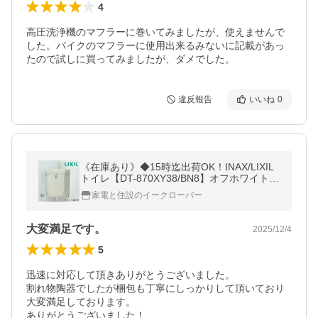
4
高圧洗浄機のマフラーに巻いてみましたが、使えませんで
した。バイクのマフラーに使用出来るみないに記載があっ
たので試しに買ってみましたが、ダメでした。
違反報告
いいね
0
《在庫あり》◆15時迄出荷OK！INAX/LIXIL
トイレ【DT-870XY38/BN8】オフホワイト
左給水 防露式隅付ロータンク タンク部のみ
家電と住設のイークローバー
手洗付
大変満足です。
2025/12/4
5
迅速に対応して頂きありがとうございました。

割れ物陶器でしたが梱包も丁寧にしっかりして頂いており
大変満足しております。

ありがとうございました！