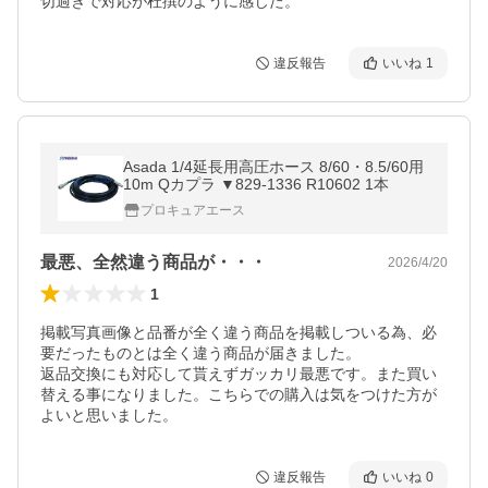
切過ぎで対応が杜撰のように感じた。
違反報告
いいね
1
Asada 1/4延長用高圧ホース 8/60・8.5/60用
10m Qカプラ ▼829-1336 R10602 1本
プロキュアエース
最悪、全然違う商品が・・・
2026/4/20
1
掲載写真画像と品番が全く違う商品を掲載しついる為、必
要だったものとは全く違う商品が届きました。

返品交換にも対応して貰えずガッカリ最悪です。また買い
替える事になりました。こちらでの購入は気をつけた方が
よいと思いました。
違反報告
いいね
0