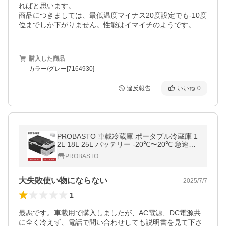
ればと思います。

商品につきましては、最低温度マイナス20度設定でも-10度
位までしか下がりません。性能はイマイチのようです。
購入した商品
カラー/グレー[7164930]
違反報告
いいね
0
PROBASTO 車載冷蔵庫 ポータブル冷蔵庫 1
2L 18L 25L バッテリー -20℃〜20℃ 急速冷
凍 静音 軽量 小型 コンパクト 12V 24V 車 冷
PROBASTO
蔵庫 冷凍庫 キャンプ 1年保証
大失敗使い物にならない
2025/7/7
1
最悪です。車載用で購入しましたが、AC電源、DC電源共
に全く冷えず、電話で問い合わせしても説明書を見て下さ