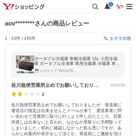
i
aov********さんの商品レビュー
1
-
10
件 /
145
件
おすすめ順
ポータブル冷蔵庫 車載冷蔵庫 15L 小型冷蔵
庫 ポータブル冷凍庫 車用冷蔵庫 冷蔵庫 車載
ミニ冷蔵庫 ポータブル アイリスオーヤマ P
メガストア Yahoo!店
CR-15U (D)
佐川急便営業所止めでお願いしておりまし…
2025/7/8
2
佐川急便営業所止めでお願いしておりましたが、発送後に
運送店の指定は出来ませんとメールが来て、運送業者に問
い合わせて営業所に取りに行くよう申し出たところ、営業
所渡しは出来ないと言われ、なかなか受取りに手間取って
しまいました。初めに確認しなかった私も悪いですが、あ
らかじめ案内や表示をして頂くか、発送前にご連絡を頂け