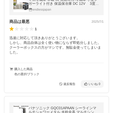
ガーライト付き 保温保冷庫 DC 12V 3度か
ら65度 車内 静音設計 白色・黒本体選択可
endlessjapan
能！（黒）
商品は最悪
2025/7/1
1
迅速に対応して頂きありがとうございます。

しかし、商品自体は全く使い物にならず即処分しました。
クーラーボックスの方がマシです。無駄金使ってしまいま
した。
購入した商品
色の選択/ブラック
違反報告
いいね
0
パナソニック GQC01APAAN シーラインマ
ルチシャワーメタル 水栓金具 マルチシング