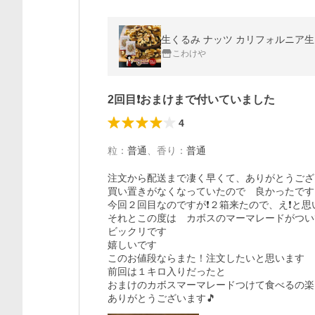
生くるみ ナッツ カリフォルニア生クル
こわけや
2回目❗おまけまで付いていました
4
粒
：
普通
、
香り
：
普通
注文から配送まで凄く早くて、ありがとうござ
買い置きがなくなっていたので　良かったです

今回２回目なのですが❗２箱来たので、え❗と思い
それとこの度は　カボスのマーマレードがつい
ビックリです

嬉しいです

このお値段ならまた！注文したいと思います

前回は１キロ入りだったと

おまけのカボスマーマレードつけて食べるの楽
ありがとうございます🎵