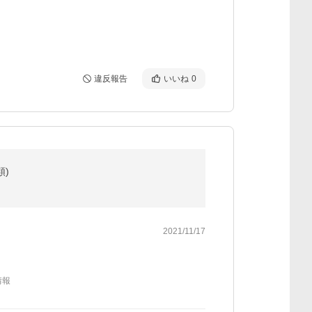
違反報告
いいね
0
類)
2021/11/17
情報