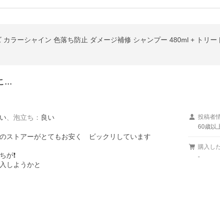
カラーシャイン 色落ち防止 ダメージ補修 シャンプー 480ml + トリート
こ…
い
、
泡立ち
：
良い
投稿者
60歳以
のストアーがとてもお安く　ビックリしています

購入し
が❗

-
入しようかと
