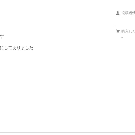
投稿者
-
購入し


-
にしてありました　
