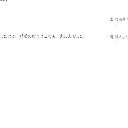
投稿者
-
したとか　粘着の付くところも　大丈夫でした

購入し
-