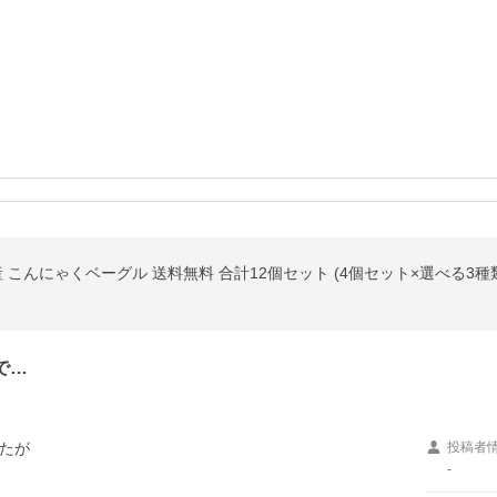
 こんにゃくベーグル 送料無料 合計12個セット (4個セット×選べる3種
で…
たが

投稿者
-