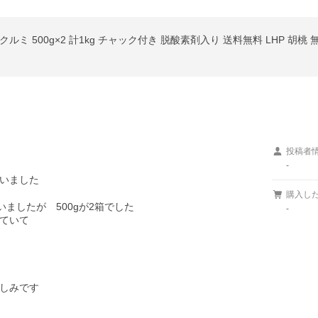
ミ 500g×2 計1kg チャック付き 脱酸素剤入り 送料無料 LHP 胡桃 
投稿者
-
いました

購入し
ましたが　500gが2箱でした

-
ていて

しみです
