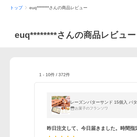
トップ
euq********さんの商品レビュー
euq********さんの商品レビュー
1
-
10
件 /
372
件
レーズンバターサンド 15個入 バタ
お菓子のフランソワ
昨日注文して、今日届きました。時間指