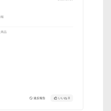
情報
た商品
違反報告
いいね
0