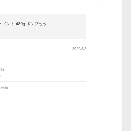
メント 480g ポンプセッ
2022/8/2
情報
上
た商品