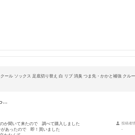
スクール ソックス 足底切り替え 白 リブ 消臭 つま先・かかと補強 クルー
っ…
のか聞いて来たので　調べて購入しました

投稿者
ンがあったので　即！買いました

-