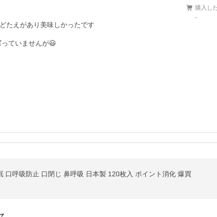
購入し
-
どたえがあり美味しかったです

写っていませんが😃
眠 口呼吸防止 口閉じ 鼻呼吸 日本製 120枚入 ポイント消化 爆買
セ…