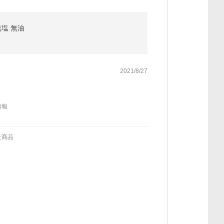
無塩 無油
2021/8/27
情報
た商品