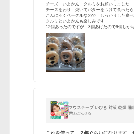
チーズ　いよかん　クルミをお願いしました

チーズをわり　焼いてバターをつけて食べたら

こんにゃくベーグルなので　しっかりした食べ
クルミといよかんも楽しみです

12個あったのですが　3個あげたので9個しか
マウステープ いびき 対策 乾燥 睡
わごんせる
これを使って、２年ぐらいになります。