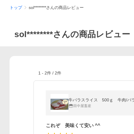
トップ
sol********さんの商品レビュー
sol********さんの商品レビュー
1
-
2
件 /
2
件
牛バラスライス 500ｇ 牛肉/バ
田中屋畜産
これぞ 美味くて安い ^^