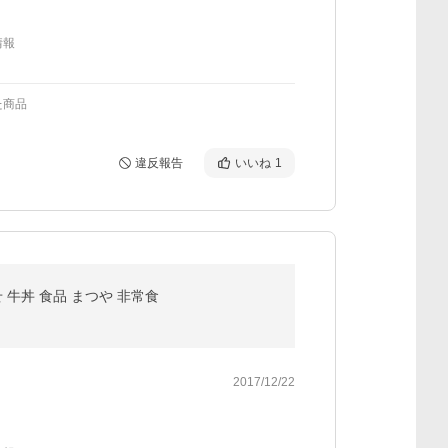
情報
た商品
違反報告
いいね
1
 牛丼 食品 まつや 非常食
2017/12/22