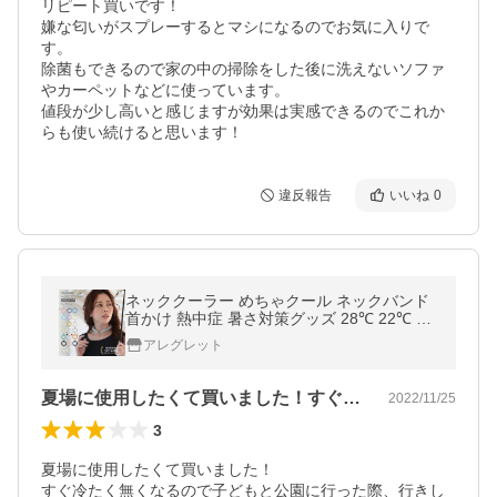
リピート買いです！

嫌な匂いがスプレーするとマシになるのでお気に入りで
す。

除菌もできるので家の中の掃除をした後に洗えないソファ
やカーペットなどに使っています。

値段が少し高いと感じますが効果は実感できるのでこれか
らも使い続けると思います！
違反報告
いいね
0
ネッククーラー めちゃクール ネックバンド
首かけ 熱中症 暑さ対策グッズ 28℃ 22℃ 接
触冷感 冷却 ひんやり
アレグレット
夏場に使用したくて買いました！すぐ冷た…
2022/11/25
3
夏場に使用したくて買いました！

すぐ冷たく無くなるので子どもと公園に行った際、行きし