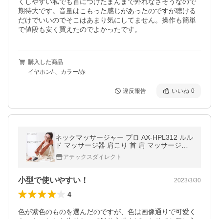
くしやすい私でも首につけたまんまで外れなさそうなので
期待大です。音量はこもった感じがあったのですが聴ける
だけでいいのでそこはあまり気にしてません。操作も簡単
で値段も安く買えたのでよかったです。
購入した商品
イヤホン/-、カラー/赤
違反報告
いいね
0
ネックマッサージャー プロ AX-HPL312 ルル
ド マッサージ器 肩こり 首 肩 マッサージ機
腰 爆買
アテックスダイレクト
小型で使いやすい！
2023/3/30
4
色が紫色のものを選んだのですが、色は画像通りで可愛く