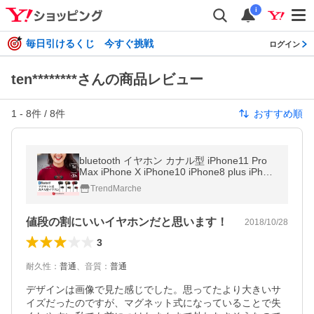
i
毎日引けるくじ 今すぐ挑戦
ログイン
ten********さんの商品レビュー
1
-
8
件 /
8
件
おすすめ順
bluetooth イヤホン カナル型 iPhone11 Pro
Max iPhone X iPhone10 iPhone8 plus iPhon
e7 スマホ マグネット ブルートゥース イヤ
TrendMarche
ホン ヘッドホン ジム「meru2」
値段の割にいいイヤホンだと思います！
2018/10/28
3
耐久性
：
普通
、
音質
：
普通
デザインは画像で見た感じでした。思ってたより大きいサ
イズだったのですが、マグネット式になっていることで失