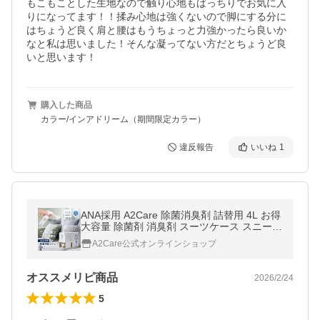
もこもことした生地なので触り心地もばっちりでお気に入
りになってます！！揉み心地は強くないので脚にする分に
はちょうど良く肩と腰はもうちょっと力強かったら良いか
なと私は思いました！そんな凝ってない方だとちょうど良
いと思います！
購入した商品
カラー/インアドリーム（期間限定カラー）
違反報告
いいね
1
ANA採用 A2Care 除菌消臭剤 詰替用 4L お得
大容量 除菌剤 消臭剤 スーツケース スニーカ
ー 部屋 部屋干し臭 ペット 無香料 無臭 強力
A2Care公式オンラインショップ
日本製 アルコールフリー
オススメリピ商品
2026/2/24
5